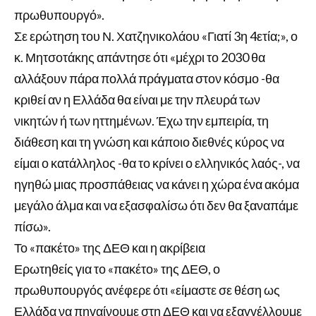
πρωθυπουργό».
Σε ερώτηση του Ν. Χατζηνικολάου «Γιατί 3η 4ετία;», ο
κ. Μητσοτάκης απάντησε ότι «μέχρι το 2030 θα
αλλάξουν πάρα πολλά πράγματα στον κόσμο -θα
κριθεί αν η Ελλάδα θα είναι με την πλευρά των
νικητών ή των ηττημένων. Έχω την εμπειρία, τη
διάθεση και τη γνώση και κάποιο διεθνές κύρος να
είμαι ο κατάλληλος -θα το κρίνει ο ελληνικός λαός-, να
ηγηθώ μιας προσπάθειας να κάνει η χώρα ένα ακόμα
μεγάλο άλμα και να εξασφαλίσω ότι δεν θα ξαναπάμε
πίσω».
Το «πακέτο» της ΔΕΘ και η ακρίβεια
Ερωτηθείς για το «πακέτο» της ΔΕΘ, ο
πρωθυπουργός ανέφερε ότι «είμαστε σε θέση ως
Ελλάδα να πηγαίνουμε στη ΔΕΘ και να εξαγγέλλουμε