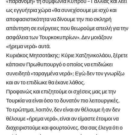
«παράνομη» τη συμφωνία Κύπρου – Γαλλίας και λέει
ως εγγυήτρια χώρα «θα συνεχίσουμε με ισχύ και
αποφασιστικότητα να δίνουμε την πιο σκληρή
απάντηση σε ενέργειες που θεωρούμε απειλή για την
ασφάλεια των Τουρκοκυπρίων». Δεν μοιάζουν
«ήρεμα νερά» αυτά.
Κυριάκος Μητσοτάκης: Κύριε Χατζηνικολάου, ξέρετε
κάποιον Πρωθυπουργό ο οποίος να επιδιώκει
συνειδητά «ταραγμένα νερά»; Εγώ δεν τον γνωρίζω
και αν το επιδίωκε θα έκανε λάθος.
Προφανώς και επιζητούμε οι σχέσεις μας με την
Τουρκία να είναι όσο το δυνατόν πιο λειτουργικές.
Το ερώτημα, λοιπόν, δεν είναι αν θέλουμε ή αν δεν
θέλουμε «ήρεμα νερά», είναι αν είμαστε έτοιμοι να
διαχειριστούμε και φουρτούνες. Θα σας έλεγα ότι ο