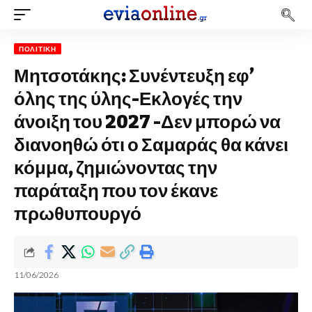
ΠΟΛΙΤΙΚΉ
Μητσοτάκης: Συνέντευξη εφ’
όλης της ύλης-Εκλογές την
άνοιξη του 2027 -Δεν μπορώ να
διανοηθώ ότι ο Σαμαράς θα κάνει
κόμμα, ζημιώνοντας την
παράταξη που τον έκανε
πρωθυπουργό
11/06/2026