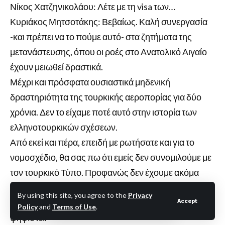
Νίκος Χατζηνικολάου: Λέτε με τη visa των…
Κυριάκος Μητσοτάκης: Βεβαίως. Καλή συνεργασία
-και πρέπει να το πούμε αυτό- στα ζητήματα της
μετανάστευσης, όπου οι ροές στο Ανατολικό Αιγαίο
έχουν μειωθεί δραστικά.
Μέχρι και πρόσφατα ουσιαστικά μηδενική
δραστηριότητα της τουρκικής αεροπορίας για δύο
χρόνια. Δεν το είχαμε ποτέ αυτό στην ιστορία των
ελληνοτουρκικών σχέσεων.
Από εκεί και πέρα, επειδή με ρωτήσατε και για το
νομοσχέδιο, θα σας πω ότι εμείς δεν συνομιλούμε με
τον τουρκικό Τύπο. Προφανώς δεν έχουμε ακόμα
κάποια συγκεκριμένη πληροφόρηση για το τι θα
By using this site, you agree to the
Privacy
συμπεριλαμβάνει αυτό το νομοσχέδιο, αν και εφόσον
Accept
Policy
and
Terms of Use
.
ψηφιστεί.