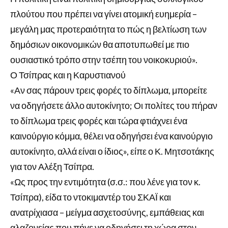
πλούτου που πρέπει να γίνει ατομική ευημερία –
μεγάλη μας προτεραιότητα το πώς η βελτίωση των
δημόσιων οικονομικών θα αποτυπωθεί με πιο
ουσιαστικό τρόπο στην τσέπη του νοικοκυριού».
Ο Τσίπρας και η Καρυστιανού
«Αν σας πάρουν τρεις φορές το δίπλωμα, μπορείτε
να οδηγήσετε άλλο αυτοκίνητο; Οι πολίτες του πήραν
το δίπλωμα τρεις φορές και τώρα φτιάχνει ένα
καινούργιο κόμμα, θέλει να οδηγήσει ένα καινούργιο
αυτοκίνητο, αλλά είναι ο ίδιος», είπε ο Κ. Μητσοτάκης
για τον Αλέξη Τσίπρα.
«Ως προς την εντιμότητα (σ.σ.: που λένε για τον κ.
Τσίπρα), είδα το ντοκιμαντέρ του ΣΚΑΪ και
ανατρίχιασα – μείγμα ασχετοσύνης, εμπάθειας και
αλαζονείας που πήγε να οδηγήσει τη χώρα στον