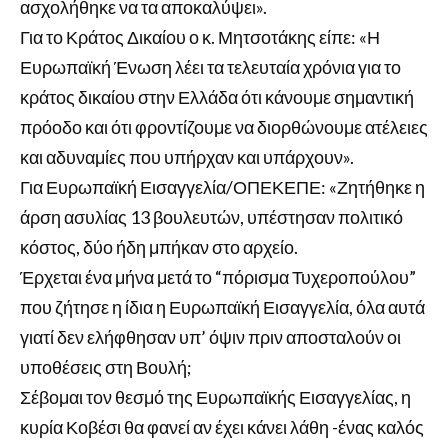
ασχολήθηκε να τα αποκαλύψει».
Για το Κράτος Δικαίου ο κ. Μητσοτάκης είπε: «Η
Ευρωπαϊκή Ένωση λέει τα τελευταία χρόνια για το
κράτος δικαίου στην Ελλάδα ότι κάνουμε σημαντική
πρόοδο και ότι φροντίζουμε να διορθώνουμε ατέλειες
και αδυναμίες που υπήρχαν και υπάρχουν».
Για Ευρωπαϊκή Εισαγγελία/ΟΠΕΚΕΠΕ: «Ζητήθηκε η
άρση ασυλίας 13 βουλευτών, υπέστησαν πολιτικό
κόστος, δύο ήδη μπήκαν στο αρχείο.
Έρχεται ένα μήνα μετά το “πόρισμα Τυχεροπούλου”
που ζήτησε η ίδια η Ευρωπαϊκή Εισαγγελία, όλα αυτά
γιατί δεν ελήφθησαν υπ’ όψιν πριν αποσταλούν οι
υποθέσεις στη Βουλή;
Σέβομαι τον θεσμό της Ευρωπαϊκής Εισαγγελίας, η
κυρία Κοβέσι θα φανεί αν έχει κάνει λάθη -ένας καλός