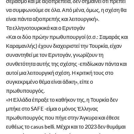
σεβασμό και με αξιοπρέπεια, δεν σημαίνει ότι πρέπει
να συμφωνούμε σε όλα. Από μένα, όμως, η σχέση θα
είναι πάντα αξιοπρεπής και λειτουργική».
Τα ελληνοτουρκικά και ο Ερντογάν
«Και οι δύο πρώην πρωθυπουργοί (σ.σ.: Σαμαράς και
Καραμανλής) έχουν διαχειριστεί την Τουρκία, είχαν
συναντηθεί με τον Ερντογάν, γνωρίζουν τη
συνθετότητα αυτής της σχέσης -επιδίωκαν πάντα και
αυτοί μια λειτουργική σχέση. Η κριτική τους στο
συγκεκριμένο θέμα είναι άδικη», είπε ο
πρωθυπουργός.
«Η Ελλάδα έπραξε το καθήκον της, η Τουρκία δεν
μπήκε στο SAFE -είμαι ο μόνος Έλληνας
πρωθυπουργός που πήγε στην Άγκυρα και έθεσε
ευθέως το casus belli. Μέχρι και το 2023 δεν θυμάμαι