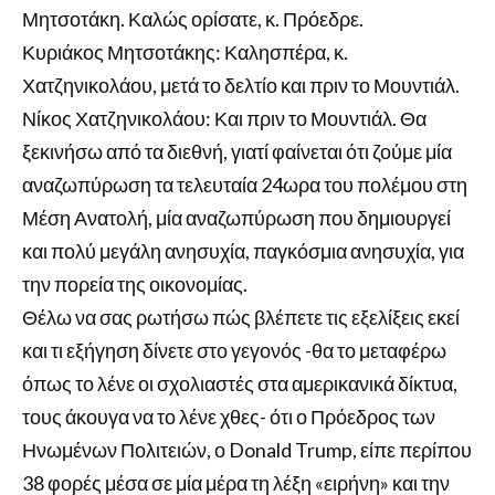
Μητσοτάκη. Καλώς ορίσατε, κ. Πρόεδρε.
Κυριάκος Μητσοτάκης: Καλησπέρα, κ.
Χατζηνικολάου, μετά το δελτίο και πριν το Μουντιάλ.
Νίκος Χατζηνικολάου: Και πριν το Μουντιάλ. Θα
ξεκινήσω από τα διεθνή, γιατί φαίνεται ότι ζούμε μία
αναζωπύρωση τα τελευταία 24ωρα του πολέμου στη
Μέση Ανατολή, μία αναζωπύρωση που δημιουργεί
και πολύ μεγάλη ανησυχία, παγκόσμια ανησυχία, για
την πορεία της οικονομίας.
Θέλω να σας ρωτήσω πώς βλέπετε τις εξελίξεις εκεί
και τι εξήγηση δίνετε στο γεγονός -θα το μεταφέρω
όπως το λένε οι σχολιαστές στα αμερικανικά δίκτυα,
τους άκουγα να το λένε χθες- ότι ο Πρόεδρος των
Ηνωμένων Πολιτειών, ο Donald Trump, είπε περίπου
38 φορές μέσα σε μία μέρα τη λέξη «ειρήνη» και την