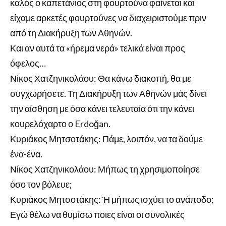
καλός ο καπετάνιος στη φουρτούνα φαίνεται και
είχαμε αρκετές φουρτούνες να διαχειριστούμε πριν
από τη Διακήρυξη των Αθηνών.
Και αν αυτά τα «ήρεμα νερά» τελικά είναι προς
όφελος…
Νίκος Χατζηνικολάου: Θα κάνω διακοπή, θα με
συγχωρήσετε. Τη Διακήρυξη των Αθηνών μάς δίνει
την αίσθηση με όσα κάνει τελευταία ότι την κάνει
κουρελόχαρτο ο Erdoğan.
Κυριάκος Μητσοτάκης: Πάμε, λοιπόν, να τα δούμε
ένα-ένα.
Νίκος Χατζηνικολάου: Μήπως τη χρησιμοποίησε
όσο τον βόλευε;
Κυριάκος Μητσοτάκης: Ή μήπως ισχύει το ανάποδο;
Εγώ θέλω να θυμίσω ποιες είναι οι συνολικές