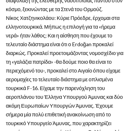
διαφύλαξη της ελεύθερης ναυσιπλοΐας παντού στον
κόσμο, ξεκινώντας με τα Στενά του Ορμούζ.
Νίκος Χατζηνικολάου: Κύριε Πρόεδρε, έρχομαι στα
ελληνοτουρκικά. Μήπως η επιλογή για τα «ήρεμα
νερά» ήταν λάθος; Και η αίσθηση που έχουμε το
τελευταίο διάστημα είναι ότι ο Erdoğan προκαλεί
διαρκώς. Προκαλεί προετοιμάζοντας νομοσχέδιο για
τη «γαλάζια πατρίδα» -θα δούμε ποιο θα είναι το
περιεχόμενό του-, προκαλεί στο Αιγαίο όπου είχαμε
αερομαχίες το τελευταίο διάστημα με οπλισμένα
τουρκικά F-16. Είχαμε την παρενόχληση του
αεροπλάνου του Έλληνα Υπουργού Άμυνας και δύο
ακόμη Ευρωπαίων Υπουργών Άμυνας. Έχουμε
σήμερα μία πολύ επιθετική ανακοίνωση από το
τουρκικό Υπουργείο Άμυνας, που χαρακτηρίζει