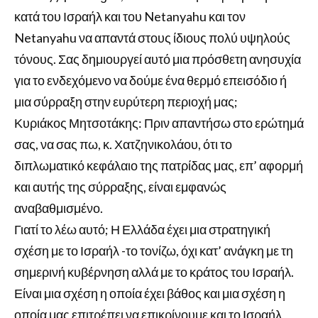
κατά του Ισραήλ και του Netanyahu και τον
Netanyahu να απαντά στους ίδιους πολύ υψηλούς
τόνους. Σας δημιουργεί αυτό μια πρόσθετη ανησυχία
για το ενδεχόμενο να δούμε ένα θερμό επεισόδιο ή
μια σύρραξη στην ευρύτερη περιοχή μας;
Κυριάκος Μητσοτάκης: Πριν απαντήσω στο ερώτημά
σας, να σας πω, κ. Χατζηνικολάου, ότι το
διπλωματικό κεφάλαιο της πατρίδας μας, επ’ αφορμή
και αυτής της σύρραξης, είναι εμφανώς
αναβαθμισμένο.
Γιατί το λέω αυτό; Η Ελλάδα έχει μια στρατηγική
σχέση με το Ισραήλ -το τονίζω, όχι κατ’ ανάγκη με τη
σημερινή κυβέρνηση αλλά με το κράτος του Ισραήλ.
Είναι μια σχέση η οποία έχει βάθος και μια σχέση η
οποία μας επιτρέπει να επικρίνουμε και το Ισραήλ