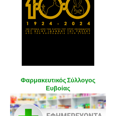
Φαρμακευτικός Σύλλογος
Ευβοίας