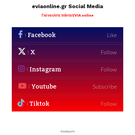
eviaonline.gr Social Media
Για να είστε πάντα EVIA online
Facebook
Like
X
Follow
Instagram
Follow
Youtube
Subscribe
Tiktok
Follow
- Διαφήμιση -