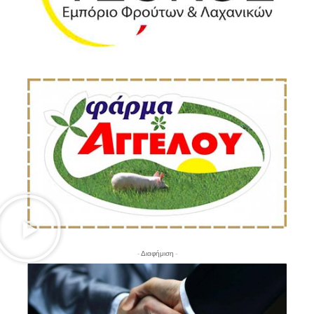
- Διαφήμιση -