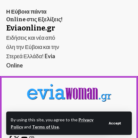
Η Εύβοια πάντα
Online στις Εξελίξεις!
Eviaonline.gr
Ειδήσεις και νέα από
όλη την Εύβοια και την
Στερεά Ελλάδα!
Evia
Online
Evia Woman - eviawoman.gr - Η Εύβοια στα
By using this site, you agree to the
Privacy
Accept
καλύτερά της!
Policy
and
Terms of Use
.