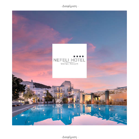
- Διαφήμιση -
- Διαφήμιση -