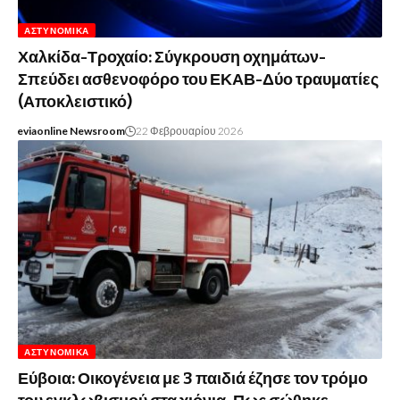
ΑΣΤΥΝΟΜΙΚΆ
Χαλκίδα-Τροχαίο: Σύγκρουση οχημάτων-
Σπεύδει ασθενοφόρο του ΕΚΑΒ-Δύο τραυματίες
(Αποκλειστικό)
eviaonline Newsroom
22 Φεβρουαρίου 2026
ΑΣΤΥΝΟΜΙΚΆ
Εύβοια: Οικογένεια με 3 παιδιά έζησε τον τρόμο