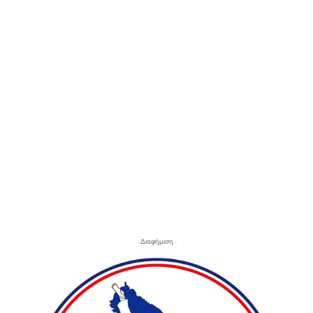
- Διαφήμιση -