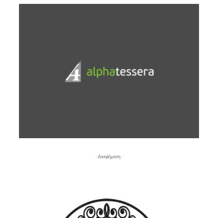
- Διαφήμιση -