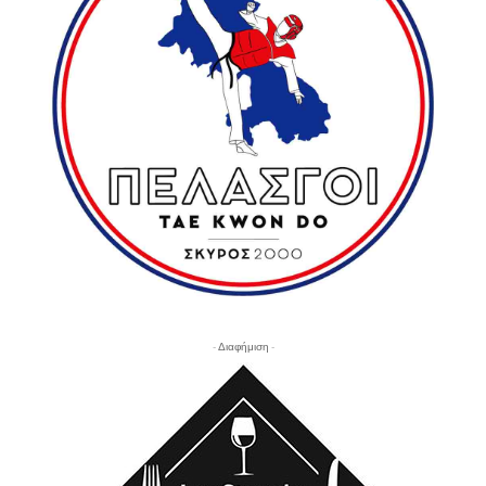
- Διαφήμιση -