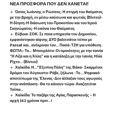
ΝΕΑ ΠΡΟΣΦΟΡΑ ΠΟΥ ΔΕΝ ΧΑΝΕΤΑΙ!
Όσιος Ιωάννης o Ρώσσος: Η στιγμή του θαύματος
με την βροχή, εν μέσω καύσωνα και φωτιάς (Βίντεο)-
Η δέηση-Η διάσωση του Προκοπίου και του Ιερού
Σκηνώματος-Η εικόνα του Θαύματος
Εύβοια-ΣΟΚ: Σε ποια υπηρεσία του Δημοσίου,
εμφανίστηκαν αίφνης ΔΥΟ βαλιτσάτοι τύποι με
Passat και.. ανέκριναν τον… Πασά-ΤΖΗ για υπόθεση
ΦΩΤΙΑ;-Το… Μπουρλότο-Οι ομοιότητες με την ταινία
“Η Λίζα και η Άλλη” και η κατάληξη με την ταινία, Ηλία
Ρίχτο… (Βίντεο)
Χαλκίδα: Η…”Έξυπνη Πόλη” της Βάκα- Σκαμμένοι
δρόμοι τον Αύγουστο-Ράβε, ξήλωνε -Το …Ψηφιακό
αποτύπωμα της Έλενας-Δεν άλλαξαν τους αγωγούς
στην ανάπλαση- Θα το κάνουν τώρα-Αναζητείται
Τσίπα…
Χαλκίδα: Το παζάρι της Αγίας Παρασκευής – Η
αρχή 162 χρόνια πριν…!