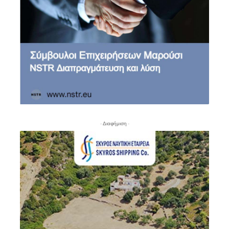
- Διαφήμιση -