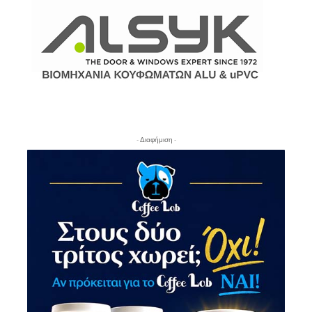
- Διαφήμιση -