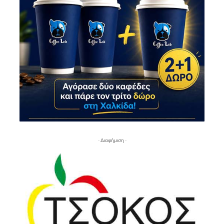
- Διαφήμιση -