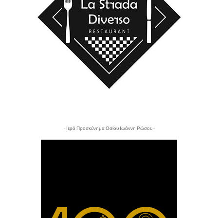
- Ιερό Προσκύνημα Οσίου Ιωάννη Ρώσου -