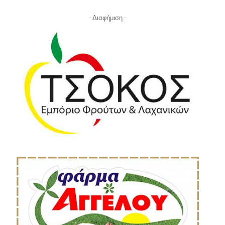
- Διαφήμιση -