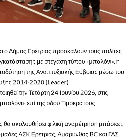
αι ο Δήμος Ερέτριας προσκαλούν τους πολίτες
 εγκατάστασης με στέγαση τύπου «μπαλόνι», η
τοδότηση της Αναπτυξιακής Εύβοιας μέσω του
ξης 2014-2020 (Leader).
ιηθεί την Τετάρτη 24 Ιουνίου 2026, στις
«μπαλόνι», επί της οδού Τιμοκράτους
ς θα ακολουθήσει φιλική αναμέτρηση μπάσκετ,
ομάδες ΑΣΚ Ερέτριας, Αμάρυνθος BC και ΓΑΣ