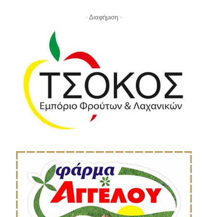
- Διαφήμιση -