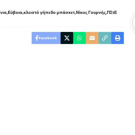
νια
Εύβοια
κλειστό γήπεδο μπάσκετ
Νίκος Γουρνής
ΠΣτΕ
Facebook