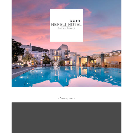
- Διαφήμιση -