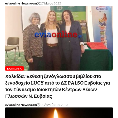
eviaonline Newsroom
27 Μαΐου 2025
ΚΟΙΝΩΝΊΑ
Χαλκίδα: Έκθεση ξενόγλωσσου βιβλίου στο
ξενοδοχείο LUCY από το ΔΣ PALSO Ευβοίας για
τον Σύνδεσμο Ιδιοκτητών Κέντρων Ξένων
Γλωσσών Ν. Ευβοίας
eviaonline Newsroom
11 Αυγούστου 2023