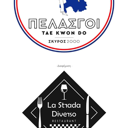
- Διαφήμιση -