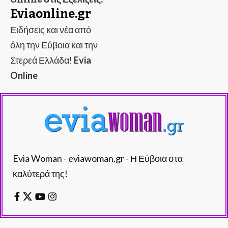
Eviaonline.gr
Ειδήσεις και νέα από
όλη την Εύβοια και την
Στερεά Ελλάδα!
Evia
Online
Evia Woman - eviawoman.gr - Η Εύβοια στα
καλύτερά της!