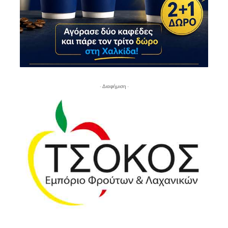
- Διαφήμιση -