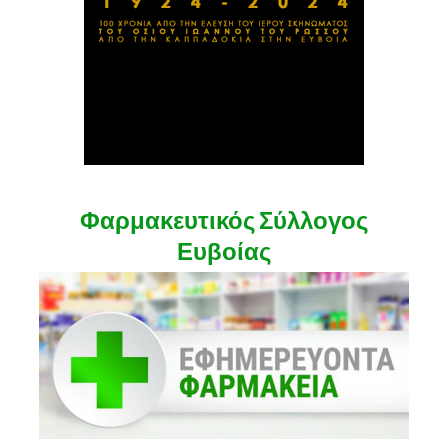
Φαρμακευτικός Σύλλογος
Ευβοίας