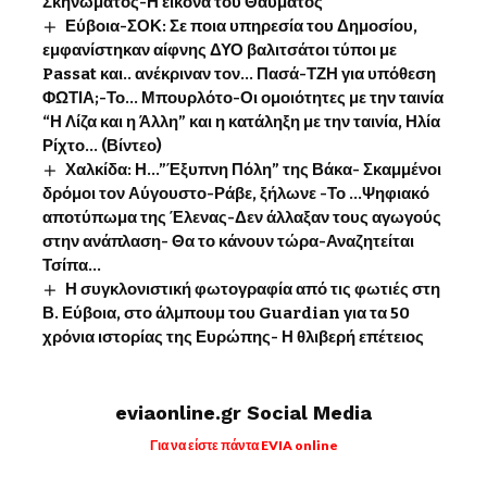
Σκηνώματος-Η εικόνα του Θαύματος
Εύβοια-ΣΟΚ: Σε ποια υπηρεσία του Δημοσίου,
εμφανίστηκαν αίφνης ΔΥΟ βαλιτσάτοι τύποι με
Passat και.. ανέκριναν τον… Πασά-ΤΖΗ για υπόθεση
ΦΩΤΙΑ;-Το… Μπουρλότο-Οι ομοιότητες με την ταινία
“Η Λίζα και η Άλλη” και η κατάληξη με την ταινία, Ηλία
Ρίχτο… (Βίντεο)
Χαλκίδα: Η…”Έξυπνη Πόλη” της Βάκα- Σκαμμένοι
δρόμοι τον Αύγουστο-Ράβε, ξήλωνε -Το …Ψηφιακό
αποτύπωμα της Έλενας-Δεν άλλαξαν τους αγωγούς
στην ανάπλαση- Θα το κάνουν τώρα-Αναζητείται
Τσίπα…
Η συγκλονιστική φωτογραφία από τις φωτιές στη
Β. Εύβοια, στο άλμπουμ του Guardian για τα 50
χρόνια ιστορίας της Ευρώπης- Η θλιβερή επέτειος
eviaonline.gr Social Media
Για να είστε πάντα EVIA online