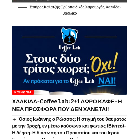
Σταύρος Καλατζής Ορθοπαιδικός Χειρουργός, Χαλκίδα -
Βασιλικό
ΚΟΙΝΩΝΊΑ
ΧΑΛΚΙΔΑ-Coffee Lab: 2+1 ΔΩΡΟ ΚΑΦΕ- Η
ΝΕΑ ΠΡΟΣΦΟΡΑ ΠΟΥ ΔΕΝ ΧΑΝΕΤΑΙ!
Όσιος Ιωάννης o Ρώσσος: Η στιγμή του θαύματος
με την βροχή, εν μέσω καύσωνα και φωτιάς (Βίντεο)-
Η δέηση-Η διάσωση του Προκοπίου και του Ιερού