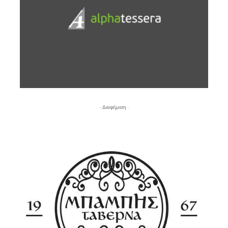
- Διαφήμιση -