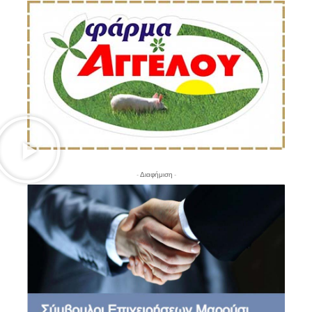
- Διαφήμιση -