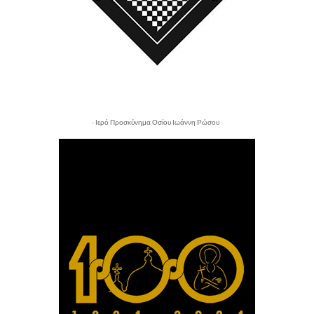
- Ιερό Προσκύνημα Οσίου Ιωάννη Ρώσου -