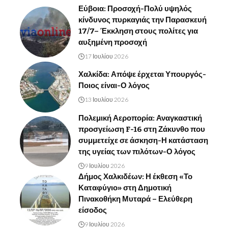
Εύβοια: Προσοχή-Πολύ υψηλός
κίνδυνος πυρκαγιάς την Παρασκευή
17/7– Έκκληση στους πολίτες για
αυξημένη προσοχή
17 Ιουλίου 2026
Χαλκίδα: Απόψε έρχεται Υπουργός-
Ποιος είναι-Ο λόγος
13 Ιουλίου 2026
Πολεμική Αεροπορία: Αναγκαστική
προσγείωση F-16 στη Ζάκυνθο που
συμμετείχε σε άσκηση-Η κατάσταση
της υγείας των πιλότων-Ο λόγος
9 Ιουλίου 2026
Δήμος Χαλκιδέων: Η έκθεση «Το
Καταφύγιο» στη Δημοτική
Πινακοθήκη Μυταρά – Ελεύθερη
είσοδος
9 Ιουλίου 2026