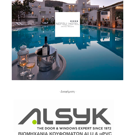
- Διαφήμιση -