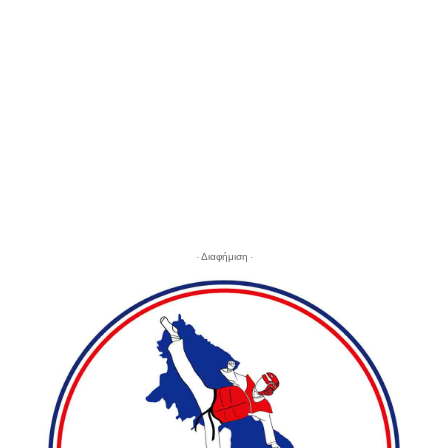
- Διαφήμιση -