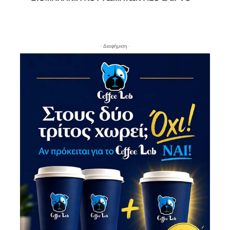
- Διαφήμιση -