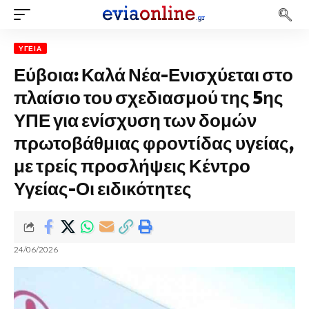
ΥΓΕΊΑ
Εύβοια: Καλά Νέα-Ενισχύεται στο
πλαίσιο του σχεδιασμού της 5ης
ΥΠΕ για ενίσχυση των δομών
πρωτοβάθμιας φροντίδας υγείας,
με τρείς προσλήψεις Κέντρο
Υγείας-Οι ειδικότητες
24/06/2026