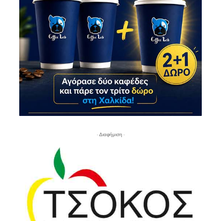
- Διαφήμιση -