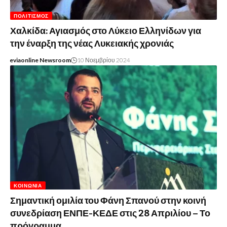
ΠΟΛΙΤΙΣΜΌΣ
Χαλκίδα: Αγιασμός στο Λύκειο Ελληνίδων για
την έναρξη της νέας Λυκειακής χρονιάς
eviaonline Newsroom
10 Νοεμβρίου 2024
ΚΟΙΝΩΝΊΑ
Σημαντική ομιλία του Φάνη Σπανού στην κοινή
συνεδρίαση ΕΝΠΕ-ΚΕΔΕ στις 28 Απριλίου – Το
πρόγραμμα