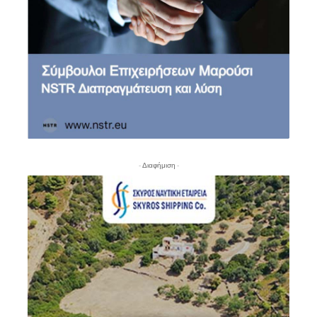
- Διαφήμιση -