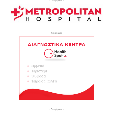
- Διαφήμιση -
- Διαφήμιση -