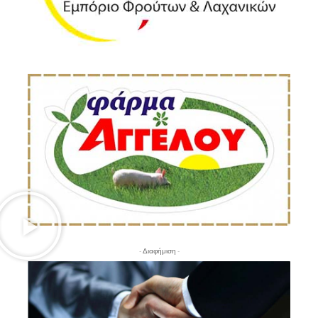
- Διαφήμιση -