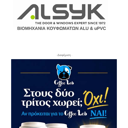
- Διαφήμιση -