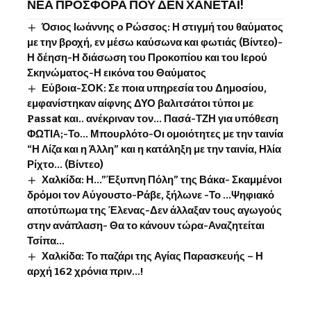
ΝΕΑ ΠΡΟΣΦΟΡΑ ΠΟΥ ΔΕΝ ΧΑΝΕΤΑΙ!
Όσιος Ιωάννης o Ρώσσος: Η στιγμή του θαύματος
με την βροχή, εν μέσω καύσωνα και φωτιάς (Βίντεο)-
Η δέηση-Η διάσωση του Προκοπίου και του Ιερού
Σκηνώματος-Η εικόνα του Θαύματος
Εύβοια-ΣΟΚ: Σε ποια υπηρεσία του Δημοσίου,
εμφανίστηκαν αίφνης ΔΥΟ βαλιτσάτοι τύποι με
Passat και.. ανέκριναν τον… Πασά-ΤΖΗ για υπόθεση
ΦΩΤΙΑ;-Το… Μπουρλότο-Οι ομοιότητες με την ταινία
“Η Λίζα και η Άλλη” και η κατάληξη με την ταινία, Ηλία
Ρίχτο… (Βίντεο)
Χαλκίδα: Η…”Έξυπνη Πόλη” της Βάκα- Σκαμμένοι
δρόμοι τον Αύγουστο-Ράβε, ξήλωνε -Το …Ψηφιακό
αποτύπωμα της Έλενας-Δεν άλλαξαν τους αγωγούς
στην ανάπλαση- Θα το κάνουν τώρα-Αναζητείται
Τσίπα…
Χαλκίδα: Το παζάρι της Αγίας Παρασκευής – Η
αρχή 162 χρόνια πριν…!