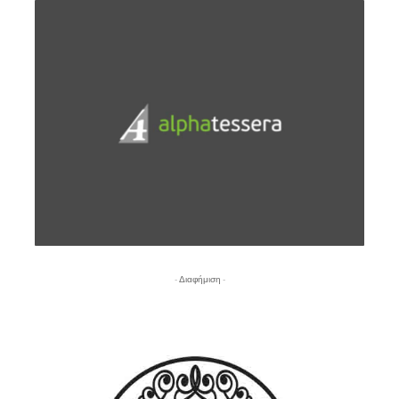
- Διαφήμιση -