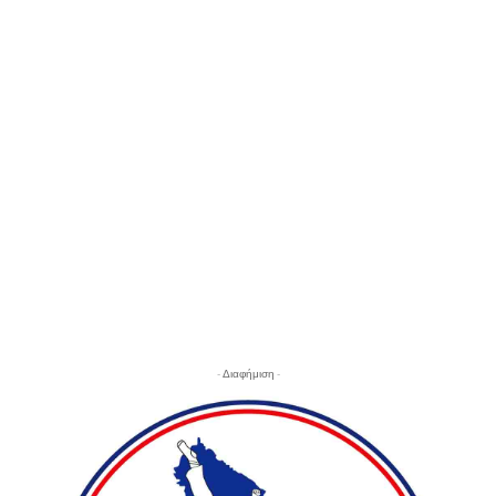
- Διαφήμιση -