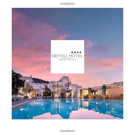
- Διαφήμιση -
- Διαφήμιση -