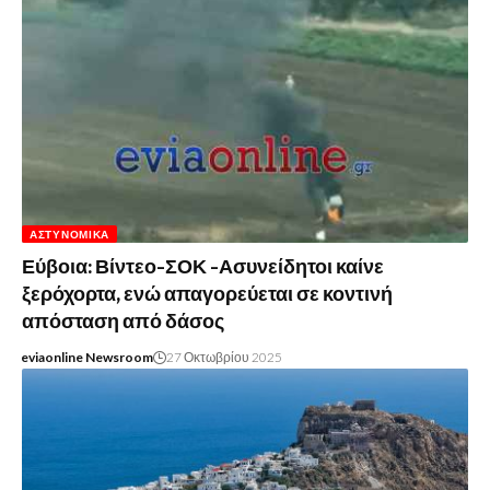
ΑΣΤΥΝΟΜΙΚΆ
Εύβοια: Βίντεο-ΣΟΚ -Ασυνείδητοι καίνε
ξερόχορτα, ενώ απαγορεύεται σε κοντινή
απόσταση από δάσος
eviaonline Newsroom
27 Οκτωβρίου 2025