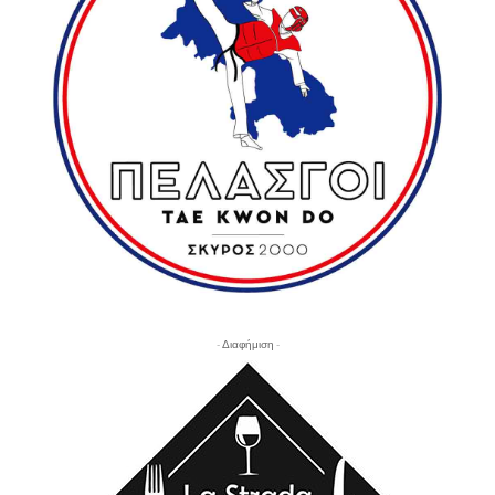
- Διαφήμιση -