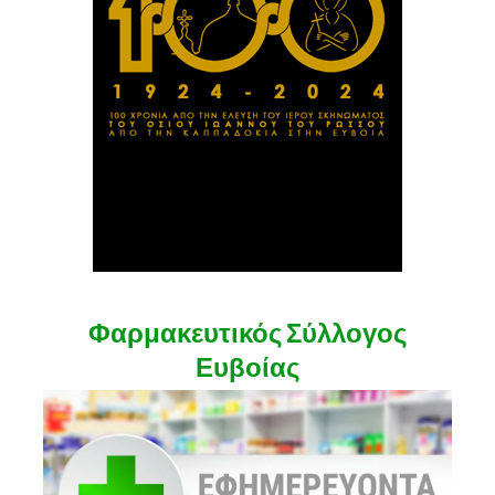
Φαρμακευτικός Σύλλογος
Ευβοίας