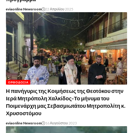
eviaonline Newsroom
22 Απριλίου 2025
ΟΡΘΟΔΟΞΊΑ
Η πανήγυρις της Κοιμήσεως της Θεοτόκου στην
Ιερά Μητρόπολη Χαλκίδος-Το μήνυμα του
Ποιμενάρχη μας Σεβασμιωτάτου Μητροπολίτη κ.
Χρυσοστόμου
eviaonline Newsroom
16 Αυγούστου 2023