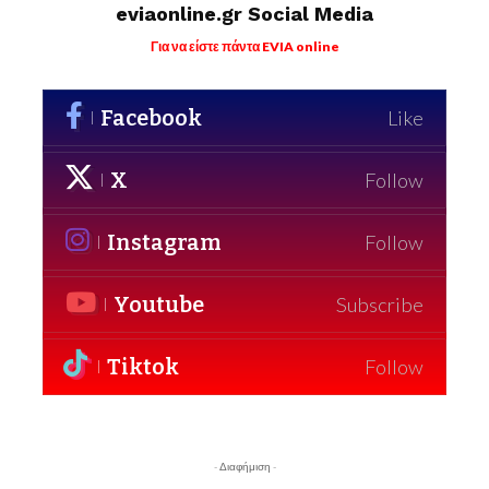
eviaonline.gr Social Media
Για να είστε πάντα EVIA online
Facebook
Like
X
Follow
Instagram
Follow
Youtube
Subscribe
Tiktok
Follow
- Διαφήμιση -