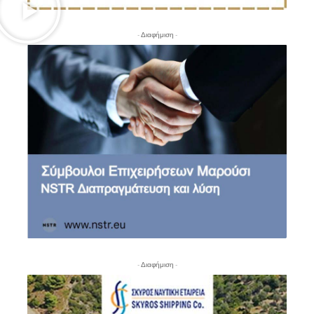
- Διαφήμιση -
- Διαφήμιση -