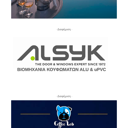
- Διαφήμιση -
- Διαφήμιση -