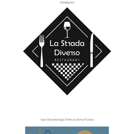
- Διαφήμιση -
- Ιερό Προσκύνημα Οσίου Ιωάννη Ρώσου -