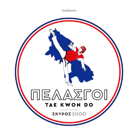
- Διαφήμιση -