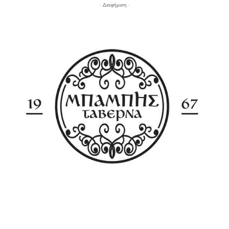
- Διαφήμιση -