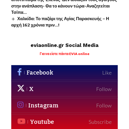
στην ανάπλαση- Θα το κάνουν τώρα-Αναζητείται
Τσίπα…
Χαλκίδα: Το παζάρι της Αγίας Παρασκευής – Η
αρχή 162 χρόνια πριν…!
eviaonline.gr Social Media
Για να είστε πάντα EVIA online
Facebook
Like
X
Follow
Instagram
Follow
Youtube
Subscribe