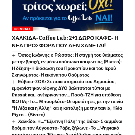
ΚΟΙΝΩΝΊΑ
ΧΑΛΚΙΔΑ-Coffee Lab: 2+1 ΔΩΡΟ ΚΑΦΕ- Η
ΝΕΑ ΠΡΟΣΦΟΡΑ ΠΟΥ ΔΕΝ ΧΑΝΕΤΑΙ!
Όσιος Ιωάννης o Ρώσσος: Η στιγμή του θαύματος
με την βροχή, εν μέσω καύσωνα και φωτιάς (Βίντεο)-
Η δέηση-Η διάσωση του Προκοπίου και του Ιερού
Σκηνώματος-Η εικόνα του Θαύματος
Εύβοια-ΣΟΚ: Σε ποια υπηρεσία του Δημοσίου,
εμφανίστηκαν αίφνης ΔΥΟ βαλιτσάτοι τύποι με
Passat και.. ανέκριναν τον… Πασά-ΤΖΗ για υπόθεση
ΦΩΤΙΑ;-Το… Μπουρλότο-Οι ομοιότητες με την ταινία
“Η Λίζα και η Άλλη” και η κατάληξη με την ταινία, Ηλία
Ρίχτο… (Βίντεο)
Χαλκίδα: Η…”Έξυπνη Πόλη” της Βάκα- Σκαμμένοι
δρόμοι τον Αύγουστο-Ράβε, ξήλωνε -Το …Ψηφιακό
αποτύπωμα της Έλενας-Δεν άλλαξαν τους αγωγούς