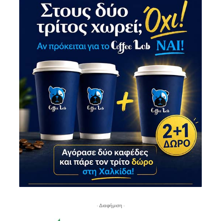
- Διαφήμιση -