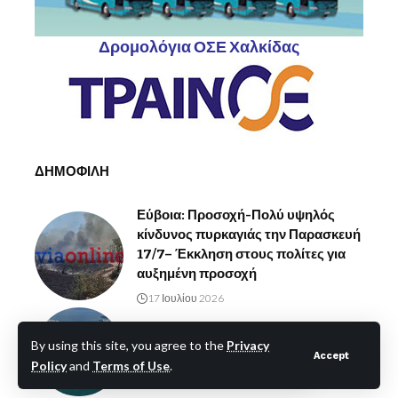
Δρομολόγια ΟΣΕ Χαλκίδας
ΔΗΜΟΦΙΛΗ
Εύβοια: Προσοχή-Πολύ υψηλός
κίνδυνος πυρκαγιάς την Παρασκευή
17/7– Έκκληση στους πολίτες για
αυξημένη προσοχή
17 Ιουλίου 2026
Χαλκίδα: Απόψε έρχεται Υπουργός-
By using this site, you agree to the
Privacy
Ποιος είναι-Ο λόγος
Accept
Policy
and
Terms of Use
.
13 Ιουλίου 2026