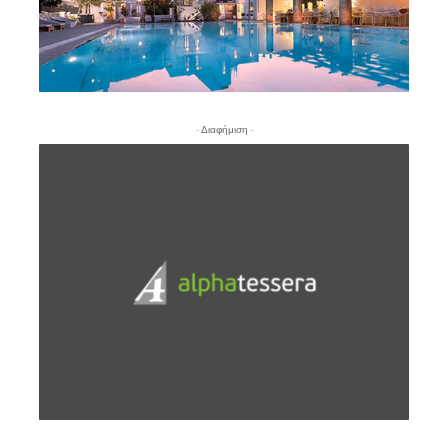
- Διαφήμιση -