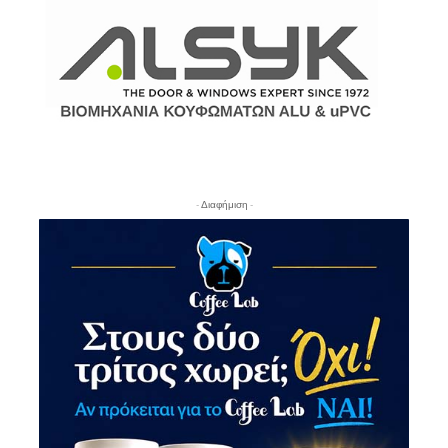
- Διαφήμιση -