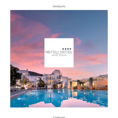
- Διαφήμιση -
- Διαφήμιση -