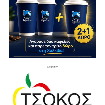
- Διαφήμιση -