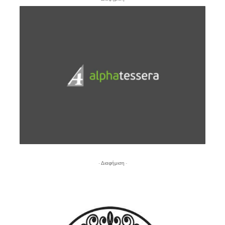
- Διαφήμιση -