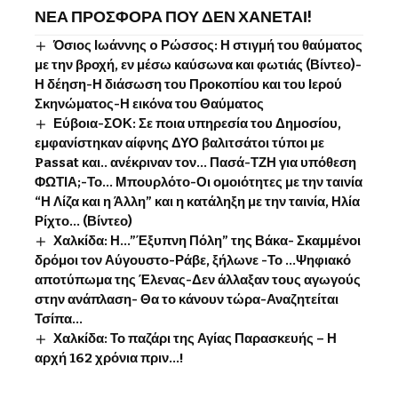
ΝΕΑ ΠΡΟΣΦΟΡΑ ΠΟΥ ΔΕΝ ΧΑΝΕΤΑΙ!
Όσιος Ιωάννης o Ρώσσος: Η στιγμή του θαύματος
με την βροχή, εν μέσω καύσωνα και φωτιάς (Βίντεο)-
Η δέηση-Η διάσωση του Προκοπίου και του Ιερού
Σκηνώματος-Η εικόνα του Θαύματος
Εύβοια-ΣΟΚ: Σε ποια υπηρεσία του Δημοσίου,
εμφανίστηκαν αίφνης ΔΥΟ βαλιτσάτοι τύποι με
Passat και.. ανέκριναν τον… Πασά-ΤΖΗ για υπόθεση
ΦΩΤΙΑ;-Το… Μπουρλότο-Οι ομοιότητες με την ταινία
“Η Λίζα και η Άλλη” και η κατάληξη με την ταινία, Ηλία
Ρίχτο… (Βίντεο)
Χαλκίδα: Η…”Έξυπνη Πόλη” της Βάκα- Σκαμμένοι
δρόμοι τον Αύγουστο-Ράβε, ξήλωνε -Το …Ψηφιακό
αποτύπωμα της Έλενας-Δεν άλλαξαν τους αγωγούς
στην ανάπλαση- Θα το κάνουν τώρα-Αναζητείται
Τσίπα…
Χαλκίδα: Το παζάρι της Αγίας Παρασκευής – Η
αρχή 162 χρόνια πριν…!