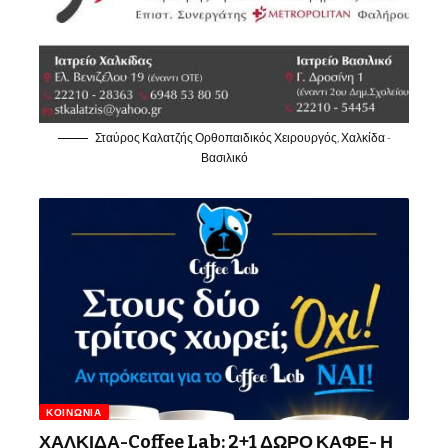
Σταύρος Καλατζής Ορθοπαιδικός Χειρουργός, Χαλκίδα -
Βασιλικό
ΚΟΙΝΩΝΊΑ
ΧΑΛΚΙΔΑ-Coffee Lab: 2+1 ΔΩΡΟ ΚΑΦΕ- Η