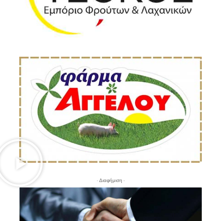
- Διαφήμιση -