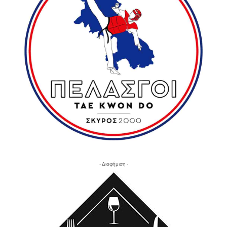
- Διαφήμιση -