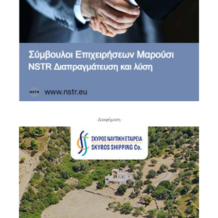
- Διαφήμιση -