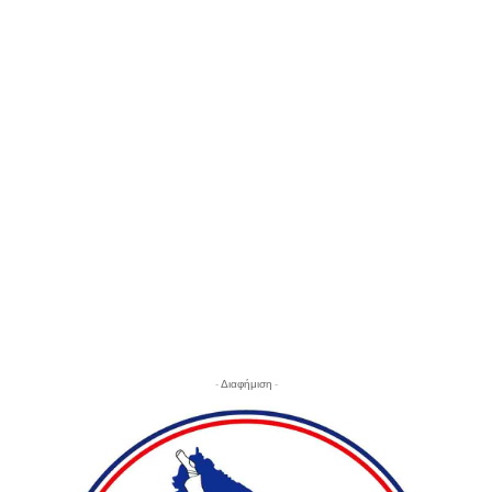
- Διαφήμιση -