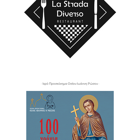
- Ιερό Προσκύνημα Οσίου Ιωάννη Ρώσου -