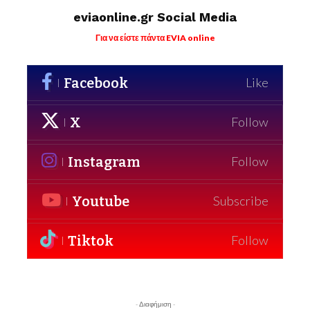
eviaonline.gr Social Media
Για να είστε πάντα EVIA online
Facebook
Like
X
Follow
Instagram
Follow
Youtube
Subscribe
Tiktok
Follow
- Διαφήμιση -