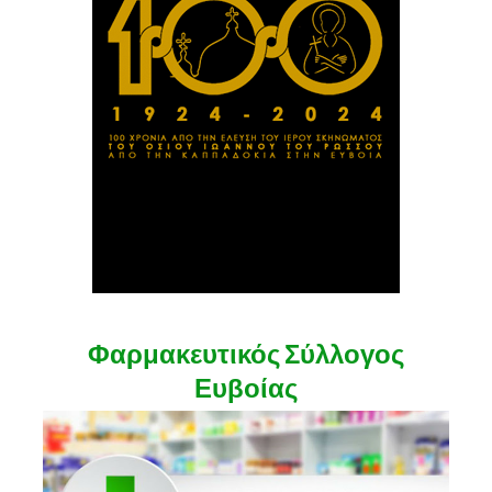
Φαρμακευτικός Σύλλογος
Ευβοίας