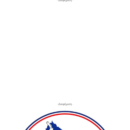
- Διαφήμιση -
- Διαφήμιση -