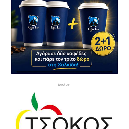
- Διαφήμιση -