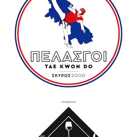
- Διαφήμιση -