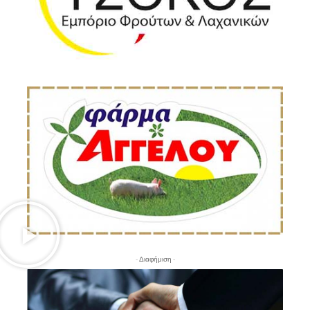
- Διαφήμιση -