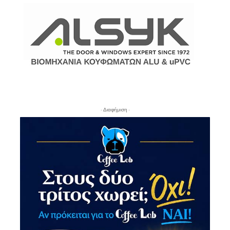
- Διαφήμιση -