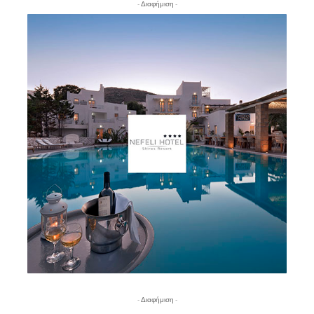
- Διαφήμιση -
- Διαφήμιση -