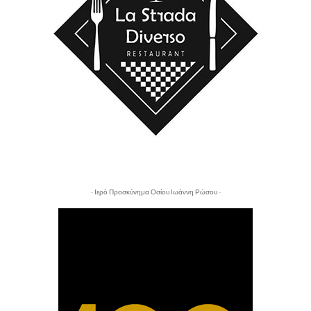
- Ιερό Προσκύνημα Οσίου Ιωάννη Ρώσου -