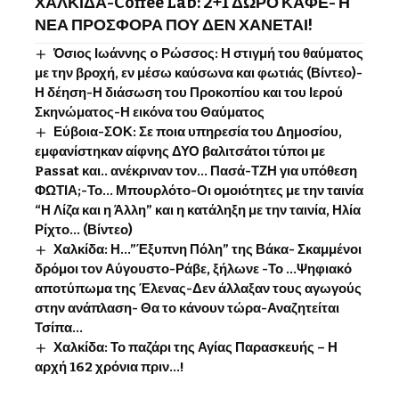
ΧΑΛΚΙΔΑ-Coffee Lab: 2+1 ΔΩΡΟ ΚΑΦΕ- Η
ΝΕΑ ΠΡΟΣΦΟΡΑ ΠΟΥ ΔΕΝ ΧΑΝΕΤΑΙ!
Όσιος Ιωάννης o Ρώσσος: Η στιγμή του θαύματος
με την βροχή, εν μέσω καύσωνα και φωτιάς (Βίντεο)-
Η δέηση-Η διάσωση του Προκοπίου και του Ιερού
Σκηνώματος-Η εικόνα του Θαύματος
Εύβοια-ΣΟΚ: Σε ποια υπηρεσία του Δημοσίου,
εμφανίστηκαν αίφνης ΔΥΟ βαλιτσάτοι τύποι με
Passat και.. ανέκριναν τον… Πασά-ΤΖΗ για υπόθεση
ΦΩΤΙΑ;-Το… Μπουρλότο-Οι ομοιότητες με την ταινία
“Η Λίζα και η Άλλη” και η κατάληξη με την ταινία, Ηλία
Ρίχτο… (Βίντεο)
Χαλκίδα: Η…”Έξυπνη Πόλη” της Βάκα- Σκαμμένοι
δρόμοι τον Αύγουστο-Ράβε, ξήλωνε -Το …Ψηφιακό
αποτύπωμα της Έλενας-Δεν άλλαξαν τους αγωγούς
στην ανάπλαση- Θα το κάνουν τώρα-Αναζητείται
Τσίπα…
Χαλκίδα: Το παζάρι της Αγίας Παρασκευής – Η
αρχή 162 χρόνια πριν…!