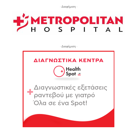
- Διαφήμιση -
- Διαφήμιση -