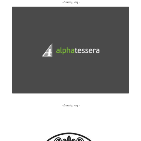
- Διαφήμιση -
- Διαφήμιση -