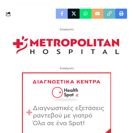
- Διαφήμιση -
- Διαφήμιση -