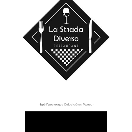
- Ιερό Προσκύνημα Οσίου Ιωάννη Ρώσου -