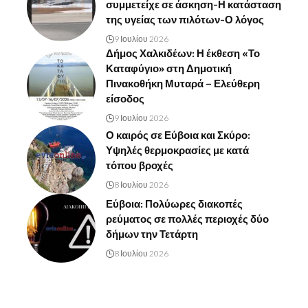
συμμετείχε σε άσκηση-Η κατάσταση
της υγείας των πιλότων-Ο λόγος
9 Ιουλίου 2026
Δήμος Χαλκιδέων: Η έκθεση «Το
Καταφύγιο» στη Δημοτική
Πινακοθήκη Μυταρά – Ελεύθερη
είσοδος
9 Ιουλίου 2026
Ο καιρός σε Εύβοια και Σκύρο:
Υψηλές θερμοκρασίες με κατά
τόπου βροχές
8 Ιουλίου 2026
Εύβοια: Πολύωρες διακοπές
ρεύματος σε πολλές περιοχές δύο
δήμων την Τετάρτη
8 Ιουλίου 2026