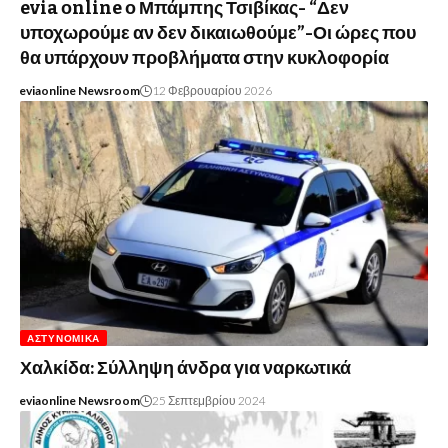
evia οnline ο Μπάμπης Τσιβίκας- “Δεν
υποχωρούμε αν δεν δικαιωθούμε”-Οι ώρες που
θα υπάρχουν προβλήματα στην κυκλοφορία
eviaonline Newsroom
12 Φεβρουαρίου 2026
ΑΣΤΥΝΟΜΙΚΆ
Χαλκίδα: Σύλληψη άνδρα για ναρκωτικά
eviaonline Newsroom
25 Σεπτεμβρίου 2024