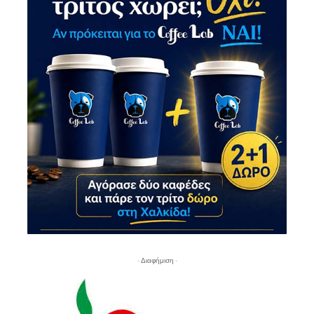
- Διαφήμιση -