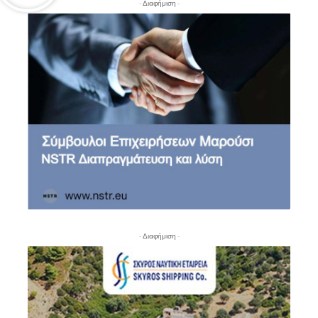
- Διαφήμιση -
- Διαφήμιση -