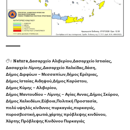
#
Natura
Δασαρχείο Αλιβερίου
Δασαρχείο Ιστιαίας
Δασαρχείο Λίμνης
Δασαρχείο Χαλκίδας
δάση
Δήμος Διρφύων – Μεσσαπίων
δήμος Ερέτριας
Δήμος Ισταίας Αιδηψού
Δήμος Καρύστου
Δήμος Κύμης – Αλιβερίου
Δήμος Μαντουδίου – Λίμνης – Αγίας Αννας
Δήμος Σκύρου
Δήμος Χαλκιδέων
Εύβοια
Πολιτική Προστασία
πολύ υψηλός κίνδυνος πυρκαγιάς
πυρκαγιές
πυροσβεστική
φωτιά
χάρτης πρόβλεψης κινδύνου
Χάρτης Πρόβλεψης Κινδύνου Πυρκαγιάς