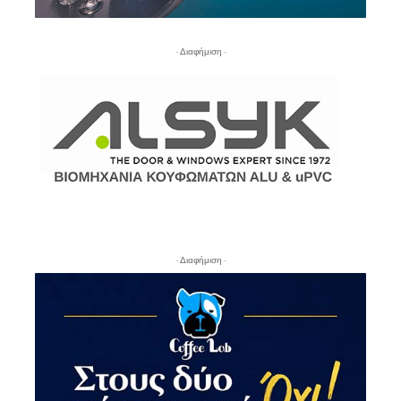
- Διαφήμιση -
- Διαφήμιση -