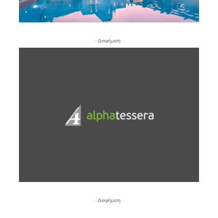
- Διαφήμιση -
- Διαφήμιση -