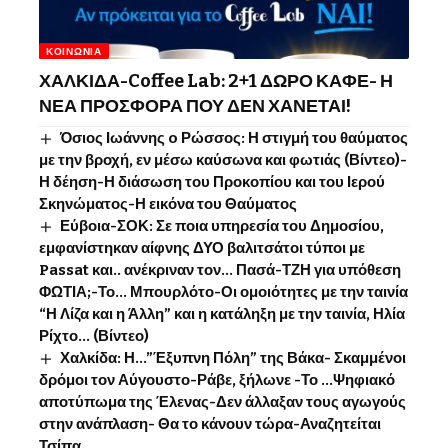
ΚΟΙΝΩΝΊΑ
ΧΑΛΚΙΔΑ-Coffee Lab: 2+1 ΔΩΡΟ ΚΑΦΕ- Η
ΝΕΑ ΠΡΟΣΦΟΡΑ ΠΟΥ ΔΕΝ ΧΑΝΕΤΑΙ!
Όσιος Ιωάννης o Ρώσσος: Η στιγμή του θαύματος
με την βροχή, εν μέσω καύσωνα και φωτιάς (Βίντεο)-
Η δέηση-Η διάσωση του Προκοπίου και του Ιερού
Σκηνώματος-Η εικόνα του Θαύματος
Εύβοια-ΣΟΚ: Σε ποια υπηρεσία του Δημοσίου,
εμφανίστηκαν αίφνης ΔΥΟ βαλιτσάτοι τύποι με
Passat και.. ανέκριναν τον… Πασά-ΤΖΗ για υπόθεση
ΦΩΤΙΑ;-Το… Μπουρλότο-Οι ομοιότητες με την ταινία
“Η Λίζα και η Άλλη” και η κατάληξη με την ταινία, Ηλία
Ρίχτο… (Βίντεο)
Χαλκίδα: Η…”Έξυπνη Πόλη” της Βάκα- Σκαμμένοι
δρόμοι τον Αύγουστο-Ράβε, ξήλωνε -Το …Ψηφιακό
αποτύπωμα της Έλενας-Δεν άλλαξαν τους αγωγούς
στην ανάπλαση- Θα το κάνουν τώρα-Αναζητείται
Τσίπα…