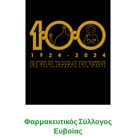
Φαρμακευτικός Σύλλογος
Ευβοίας