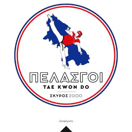
- Διαφήμιση -