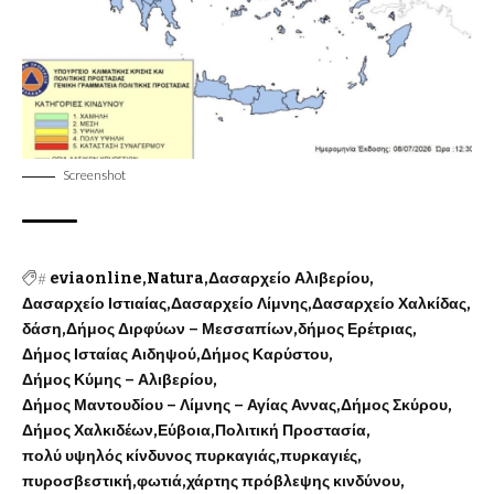
Screenshot
#
eviaonline
Natura
Δασαρχείο Αλιβερίου
Δασαρχείο Ιστιαίας
Δασαρχείο Λίμνης
Δασαρχείο Χαλκίδας
δάση
Δήμος Διρφύων – Μεσσαπίων
δήμος Ερέτριας
Δήμος Ισταίας Αιδηψού
Δήμος Καρύστου
Δήμος Κύμης – Αλιβερίου
Δήμος Μαντουδίου – Λίμνης – Αγίας Αννας
Δήμος Σκύρου
Δήμος Χαλκιδέων
Εύβοια
Πολιτική Προστασία
πολύ υψηλός κίνδυνος πυρκαγιάς
πυρκαγιές
πυροσβεστική
φωτιά
χάρτης πρόβλεψης κινδύνου