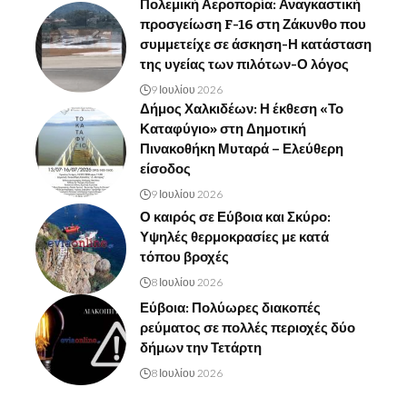
Πολεμική Αεροπορία: Αναγκαστική
προσγείωση F-16 στη Ζάκυνθο που
συμμετείχε σε άσκηση-Η κατάσταση
της υγείας των πιλότων-Ο λόγος
9 Ιουλίου 2026
Δήμος Χαλκιδέων: Η έκθεση «Το
Καταφύγιο» στη Δημοτική
Πινακοθήκη Μυταρά – Ελεύθερη
είσοδος
9 Ιουλίου 2026
Ο καιρός σε Εύβοια και Σκύρο:
Υψηλές θερμοκρασίες με κατά
τόπου βροχές
8 Ιουλίου 2026
Εύβοια: Πολύωρες διακοπές
ρεύματος σε πολλές περιοχές δύο
δήμων την Τετάρτη
8 Ιουλίου 2026