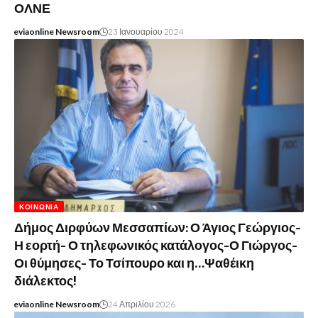
ΟΛΝΕ
eviaonline Newsroom
23 Ιανουαρίου 2024
ΚΟΙΝΩΝΊΑ
Δήμος Διρφύων Μεσσαπίων: Ο Άγιος Γεώργιος-
Η εορτή- Ο τηλεφωνικός κατάλογος-Ο Γιώργος-
Οι θύμησες- Το Τσίπουρο και η…Ψαθέικη
διάλεκτος!
eviaonline Newsroom
24 Απριλίου 2026