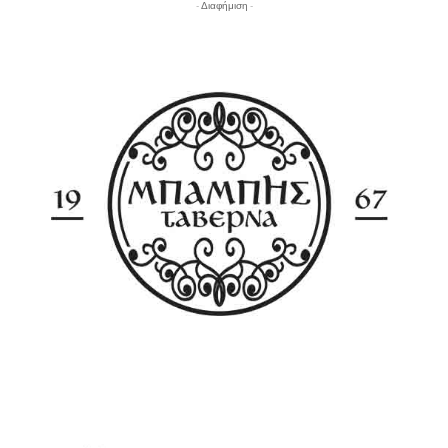
- Διαφήμιση -