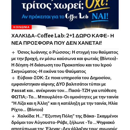
ΚΟΙΝΩΝΊΑ
ΧΑΛΚΙΔΑ-Coffee Lab: 2+1 ΔΩΡΟ ΚΑΦΕ- Η
ΝΕΑ ΠΡΟΣΦΟΡΑ ΠΟΥ ΔΕΝ ΧΑΝΕΤΑΙ!
Όσιος Ιωάννης o Ρώσσος: Η στιγμή του θαύματος
με την βροχή, εν μέσω καύσωνα και φωτιάς (Βίντεο)-
Η δέηση-Η διάσωση του Προκοπίου και του Ιερού
Σκηνώματος-Η εικόνα του Θαύματος
Εύβοια-ΣΟΚ: Σε ποια υπηρεσία του Δημοσίου,
εμφανίστηκαν αίφνης ΔΥΟ βαλιτσάτοι τύποι με
Passat και.. ανέκριναν τον… Πασά-ΤΖΗ για υπόθεση
ΦΩΤΙΑ;-Το… Μπουρλότο-Οι ομοιότητες με την ταινία
“Η Λίζα και η Άλλη” και η κατάληξη με την ταινία, Ηλία
Ρίχτο… (Βίντεο)
Χαλκίδα: Η…”Έξυπνη Πόλη” της Βάκα- Σκαμμένοι
δρόμοι τον Αύγουστο-Ράβε, ξήλωνε -Το …Ψηφιακό
αποτύπωμα της Έλενας-Δεν άλλαξαν τους αγωγούς