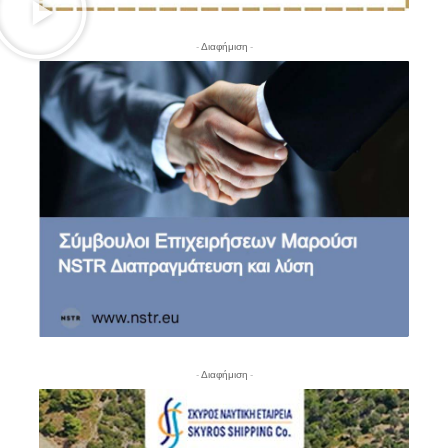
- Διαφήμιση -
- Διαφήμιση -