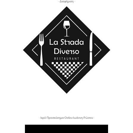
- Διαφήμιση -
- Ιερό Προσκύνημα Οσίου Ιωάννη Ρώσου -