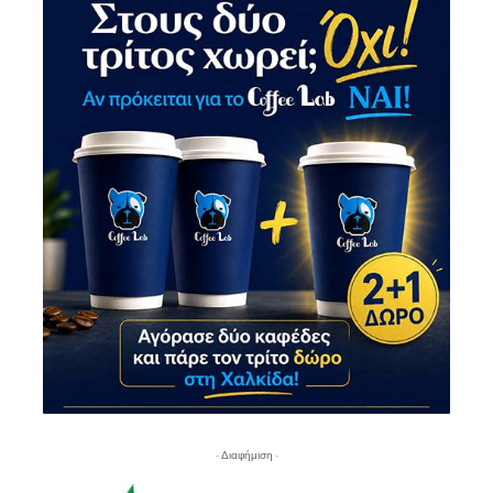
- Διαφήμιση -