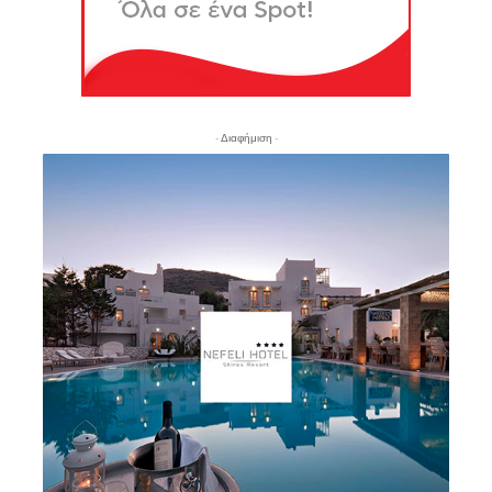
- Διαφήμιση -