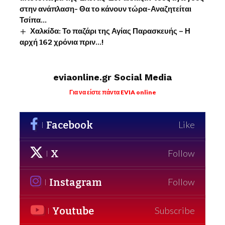
στην ανάπλαση- Θα το κάνουν τώρα-Αναζητείται
Τσίπα…
Χαλκίδα: Το παζάρι της Αγίας Παρασκευής – Η
αρχή 162 χρόνια πριν…!
eviaonline.gr Social Media
Για να είστε πάντα EVIA online
Facebook
Like
X
Follow
Instagram
Follow
Youtube
Subscribe