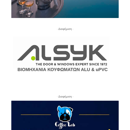
- Διαφήμιση -
- Διαφήμιση -