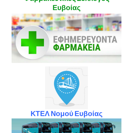
Ευβοίας
ΚΤΕΛ Νομού Ευβοίας