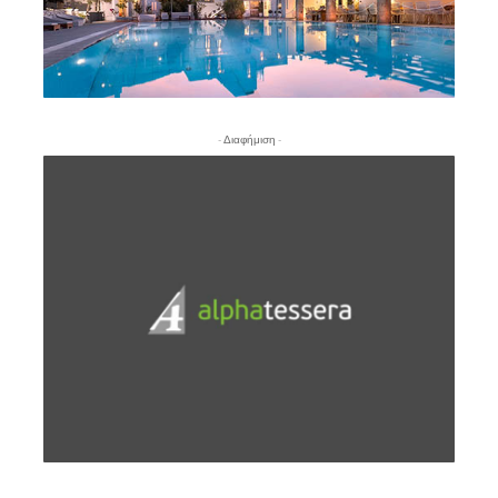
- Διαφήμιση -