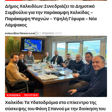
Δήμος Χαλκιδέων: Συνεδριάζει το Δημοτικό
Συμβούλιο για την παράκαμψη Χαλκίδας –
Παράκαμψη Ψαχνών – Υψηλή Γέφυρα – Νέα
Λάμψακος
eviaonline Newsroom
22 Απριλίου 2025
ΚΟΙΝΩΝΊΑ
ΠΟΛΙΤΙΚΉ
Χαλκίδα: Τα Υδατοδρόμια στο επίκεντρο της
σύσκεψης του Φάνη Σπανού με την διοίκηση του