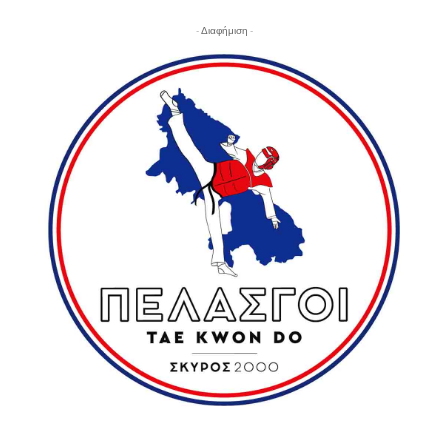
- Διαφήμιση -