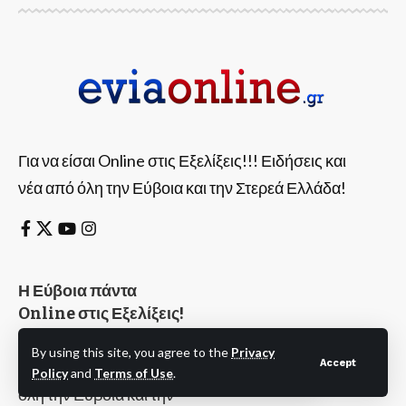
Για να είσαι Online στις Εξελίξεις!!! Ειδήσεις και
νέα από όλη την Εύβοια και την Στερεά Ελλάδα!
Η Εύβοια πάντα
Online στις Εξελίξεις!
Eviaonline.gr
By using this site, you agree to the
Privacy
Accept
Ειδήσεις και νέα από
Policy
and
Terms of Use
.
όλη την Εύβοια και την