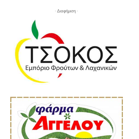
- Διαφήμιση -