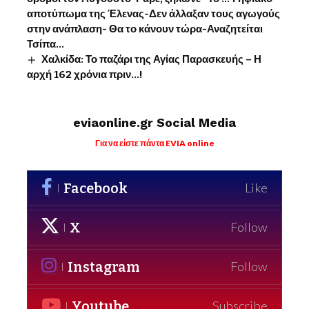
αποτύπωμα της Έλενας-Δεν άλλαξαν τους αγωγούς
στην ανάπλαση- Θα το κάνουν τώρα-Αναζητείται
Τσίπα…
Χαλκίδα: Το παζάρι της Αγίας Παρασκευής – Η
αρχή 162 χρόνια πριν…!
eviaonline.gr Social Media
Για να είστε πάντα EVIA online
Facebook
Like
X
Follow
Instagram
Follow
Youtube
Subscribe