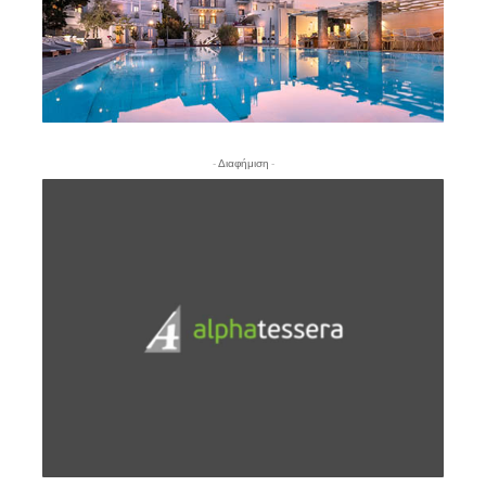
- Διαφήμιση -