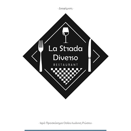
- Διαφήμιση -
- Ιερό Προσκύνημα Οσίου Ιωάννη Ρώσου -