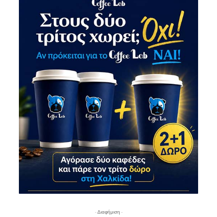
- Διαφήμιση -