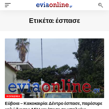
Ετικέτα:
έσπασε
ΚΟΙΝΩΝΊΑ
Εύβοια – Κακοκαιρία: Δέντρο έσπασε, παρέσυρε