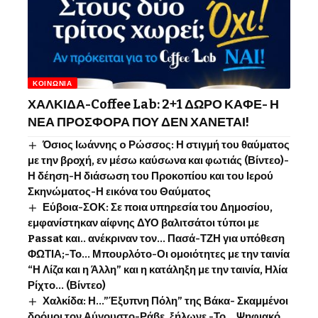
ΚΟΙΝΩΝΊΑ
ΧΑΛΚΙΔΑ-Coffee Lab: 2+1 ΔΩΡΟ ΚΑΦΕ- Η
ΝΕΑ ΠΡΟΣΦΟΡΑ ΠΟΥ ΔΕΝ ΧΑΝΕΤΑΙ!
Όσιος Ιωάννης o Ρώσσος: Η στιγμή του θαύματος
με την βροχή, εν μέσω καύσωνα και φωτιάς (Βίντεο)-
Η δέηση-Η διάσωση του Προκοπίου και του Ιερού
Σκηνώματος-Η εικόνα του Θαύματος
Εύβοια-ΣΟΚ: Σε ποια υπηρεσία του Δημοσίου,
εμφανίστηκαν αίφνης ΔΥΟ βαλιτσάτοι τύποι με
Passat και.. ανέκριναν τον… Πασά-ΤΖΗ για υπόθεση
ΦΩΤΙΑ;-Το… Μπουρλότο-Οι ομοιότητες με την ταινία
“Η Λίζα και η Άλλη” και η κατάληξη με την ταινία, Ηλία
Ρίχτο… (Βίντεο)
Χαλκίδα: Η…”Έξυπνη Πόλη” της Βάκα- Σκαμμένοι
δρόμοι τον Αύγουστο-Ράβε, ξήλωνε -Το …Ψηφιακό