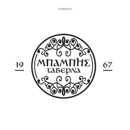
- Διαφήμιση -