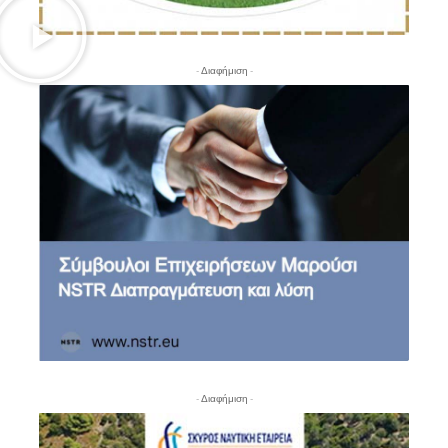
- Διαφήμιση -
- Διαφήμιση -