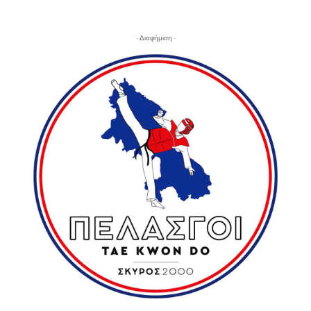
- Διαφήμιση -