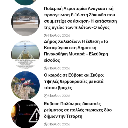
Πολεμική Αεροπορία: Αναγκαστική
προσγείωση F-16 στη Ζάκυνθο που
συμμετείχε σε άσκηση-Η κατάσταση
της υγείας των πιλότων-Ο λόγος
9 Ιουλίου 2026
Δήμος Χαλκιδέων: Η έκθεση «Το
Καταφύγιο» στη Δημοτική
Πινακοθήκη Μυταρά – Ελεύθερη
είσοδος
9 Ιουλίου 2026
Ο καιρός σε Εύβοια και Σκύρο:
Υψηλές θερμοκρασίες με κατά
τόπου βροχές
8 Ιουλίου 2026
Εύβοια: Πολύωρες διακοπές
ρεύματος σε πολλές περιοχές δύο
δήμων την Τετάρτη
8 Ιουλίου 2026