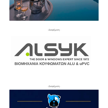
- Διαφήμιση -
- Διαφήμιση -