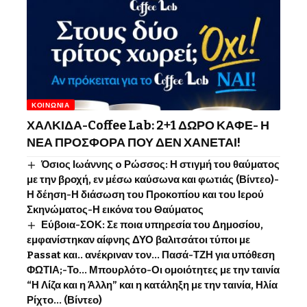
ΚΟΙΝΩΝΊΑ
ΧΑΛΚΙΔΑ-Coffee Lab: 2+1 ΔΩΡΟ ΚΑΦΕ- Η
ΝΕΑ ΠΡΟΣΦΟΡΑ ΠΟΥ ΔΕΝ ΧΑΝΕΤΑΙ!
Όσιος Ιωάννης o Ρώσσος: Η στιγμή του θαύματος
με την βροχή, εν μέσω καύσωνα και φωτιάς (Βίντεο)-
Η δέηση-Η διάσωση του Προκοπίου και του Ιερού
Σκηνώματος-Η εικόνα του Θαύματος
Εύβοια-ΣΟΚ: Σε ποια υπηρεσία του Δημοσίου,
εμφανίστηκαν αίφνης ΔΥΟ βαλιτσάτοι τύποι με
Passat και.. ανέκριναν τον… Πασά-ΤΖΗ για υπόθεση
ΦΩΤΙΑ;-Το… Μπουρλότο-Οι ομοιότητες με την ταινία
“Η Λίζα και η Άλλη” και η κατάληξη με την ταινία, Ηλία
Ρίχτο… (Βίντεο)