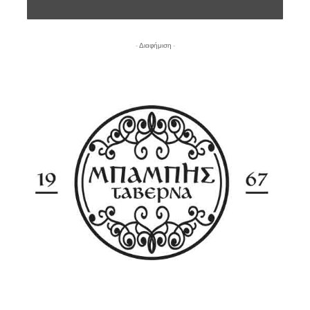
- Διαφήμιση -