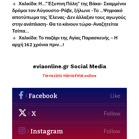
Χαλκίδα: Η…”Έξυπνη Πόλη” της Βάκα- Σκαμμένοι
δρόμοι τον Αύγουστο-Ράβε, ξήλωνε -Το …Ψηφιακό
αποτύπωμα της Έλενας-Δεν άλλαξαν τους αγωγούς
στην ανάπλαση- Θα το κάνουν τώρα-Αναζητείται
Τσίπα…
Χαλκίδα: Το παζάρι της Αγίας Παρασκευής – Η
αρχή 162 χρόνια πριν…!
eviaonline.gr Social Media
Για να είστε πάντα EVIA online
Facebook
Like
X
Follow
Instagram
Follow