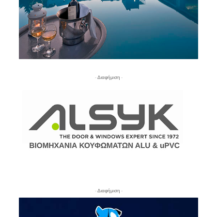
- Διαφήμιση -
- Διαφήμιση -