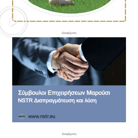
- Διαφήμιση -
- Διαφήμιση -