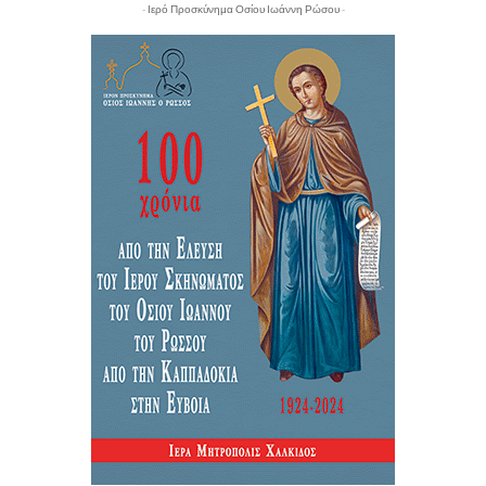
- Ιερό Προσκύνημα Οσίου Ιωάννη Ρώσου -