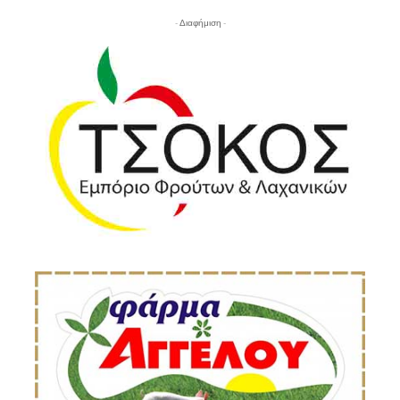
- Διαφήμιση -