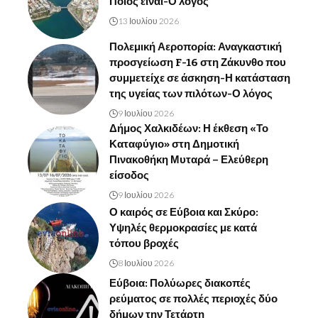
Ποιος είναι-Ο λόγος
13 Ιουλίου 2026
Πολεμική Αεροπορία: Αναγκαστική
προσγείωση F-16 στη Ζάκυνθο που
συμμετείχε σε άσκηση-Η κατάσταση
της υγείας των πιλότων-Ο λόγος
9 Ιουλίου 2026
Δήμος Χαλκιδέων: Η έκθεση «Το
Καταφύγιο» στη Δημοτική
Πινακοθήκη Μυταρά – Ελεύθερη
είσοδος
9 Ιουλίου 2026
Ο καιρός σε Εύβοια και Σκύρο:
Υψηλές θερμοκρασίες με κατά
τόπου βροχές
8 Ιουλίου 2026
Εύβοια: Πολύωρες διακοπές
ρεύματος σε πολλές περιοχές δύο
δήμων την Τετάρτη