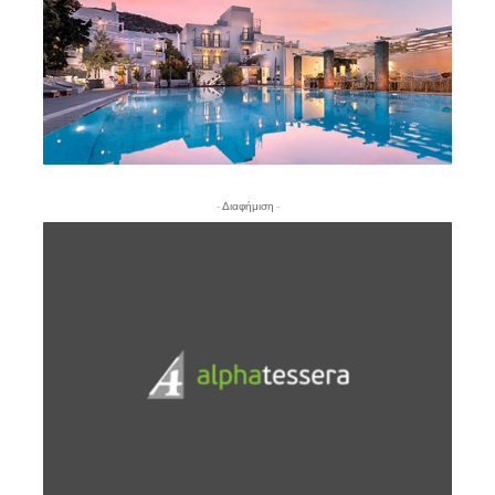
- Διαφήμιση -