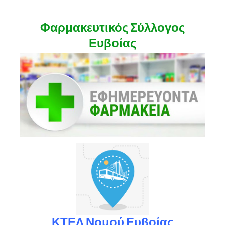
Φαρμακευτικός Σύλλογος
Ευβοίας
ΚΤΕΛ Νομού Ευβοίας