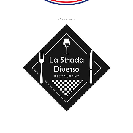
- Διαφήμιση -