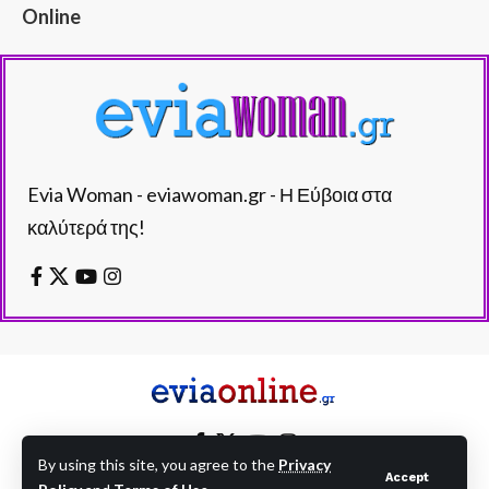
Online
Evia Woman - eviawoman.gr - Η Εύβοια στα
καλύτερά της!
By using this site, you agree to the
Privacy
Accept