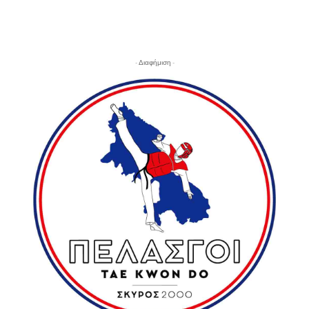
- Διαφήμιση -