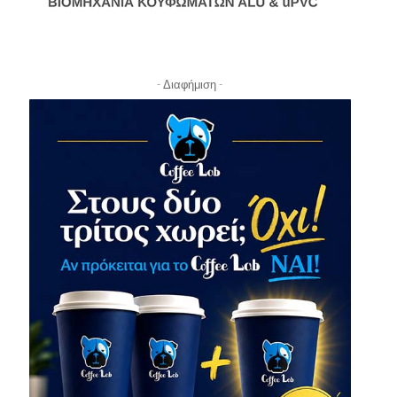
- Διαφήμιση -