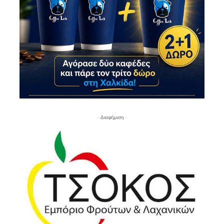
- Διαφήμιση -