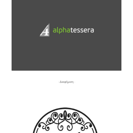
- Διαφήμιση -