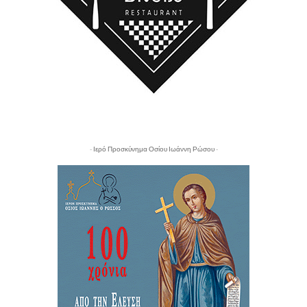
- Ιερό Προσκύνημα Οσίου Ιωάννη Ρώσου -