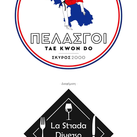
- Διαφήμιση -