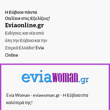
Η Εύβοια πάντα
Online στις Εξελίξεις!
Eviaonline.gr
Ειδήσεις και νέα από
όλη την Εύβοια και την
Στερεά Ελλάδα!
Evia
Online
Evia Woman - eviawoman.gr - Η Εύβοια στα
καλύτερά της!