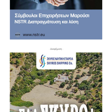
- Διαφήμιση -