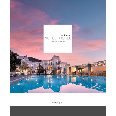
- Διαφήμιση -