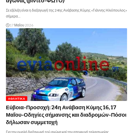
αγώνας (βίντεο-ΦΩΤΟ)
Σε εξέλιξη είναι η διεξαγωγή της 24ης Ανάβασης Κύμης «Γιάννης Ηλιόπουλος»
σήμερα…
17 Μαΐου 2026
ΑΘΛΗΤΙΚΆ
Εύβοια-Προσοχή: 24η Ανάβαση Κύμης 16, 17
Μαΐου-Οδηγίες σήμανσης και διαδρομών-Πόσοι
δήλωσαν συμμετοχή
Για την ομαλή διεξαγωγή τού αγώνα καί την αποφυγή ταλαιπωρίας,