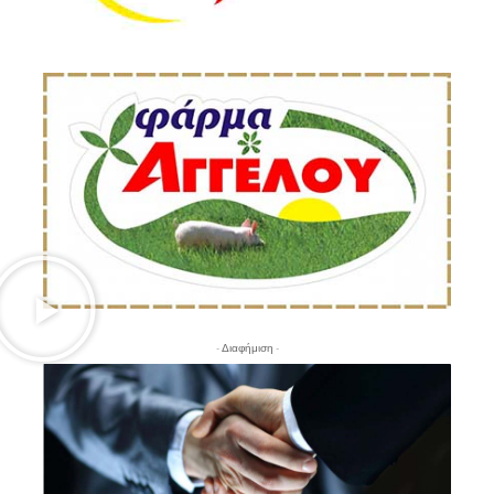
- Διαφήμιση -