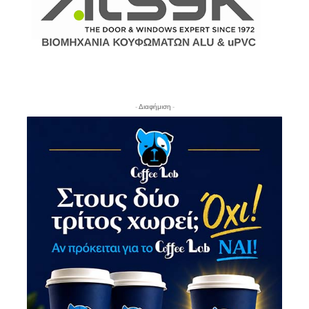
- Διαφήμιση -