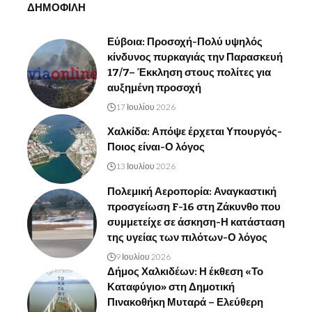
ΔΗΜΟΦΙΛΗ
Εύβοια: Προσοχή-Πολύ υψηλός
κίνδυνος πυρκαγιάς την Παρασκευή
17/7– Έκκληση στους πολίτες για
αυξημένη προσοχή
17 Ιουλίου 2026
Χαλκίδα: Απόψε έρχεται Υπουργός-
Ποιος είναι-Ο λόγος
13 Ιουλίου 2026
Πολεμική Αεροπορία: Αναγκαστική
προσγείωση F-16 στη Ζάκυνθο που
συμμετείχε σε άσκηση-Η κατάσταση
της υγείας των πιλότων-Ο λόγος
9 Ιουλίου 2026
Δήμος Χαλκιδέων: Η έκθεση «Το
Καταφύγιο» στη Δημοτική
Πινακοθήκη Μυταρά – Ελεύθερη