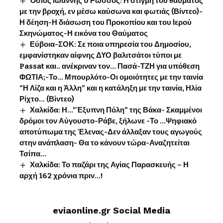
Όσιος Ιωάννης o Ρώσσος: Η στιγμή του θαύματος
με την βροχή, εν μέσω καύσωνα και φωτιάς (Βίντεο)-
Η δέηση-Η διάσωση του Προκοπίου και του Ιερού
Σκηνώματος-Η εικόνα του Θαύματος
Εύβοια-ΣΟΚ: Σε ποια υπηρεσία του Δημοσίου,
εμφανίστηκαν αίφνης ΔΥΟ βαλιτσάτοι τύποι με
Passat και.. ανέκριναν τον… Πασά-ΤΖΗ για υπόθεση
ΦΩΤΙΑ;-Το… Μπουρλότο-Οι ομοιότητες με την ταινία
“Η Λίζα και η Άλλη” και η κατάληξη με την ταινία, Ηλία
Ρίχτο… (Βίντεο)
Χαλκίδα: Η…”Έξυπνη Πόλη” της Βάκα- Σκαμμένοι
δρόμοι τον Αύγουστο-Ράβε, ξήλωνε -Το …Ψηφιακό
αποτύπωμα της Έλενας-Δεν άλλαξαν τους αγωγούς
στην ανάπλαση- Θα το κάνουν τώρα-Αναζητείται
Τσίπα…
Χαλκίδα: Το παζάρι της Αγίας Παρασκευής – Η
αρχή 162 χρόνια πριν…!
eviaonline.gr Social Media