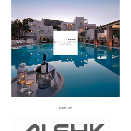
- Διαφήμιση -