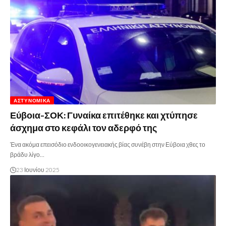
ΑΣΤΥΝΟΜΙΚΆ
Εύβοια-ΣΟΚ: Γυναίκα επιτέθηκε και χτύπησε
άσχημα στο κεφάλι τον αδερφό της
Ένα ακόμα επεισόδιο ενδοοικογενειακής βίας συνέβη στην Εύβοια χθες το
βράδυ λίγο…
23 Ιουνίου 2025