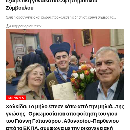
εξαιρετική γυναίκα αδελφή Δημοτικού
Σύμβουλου
Θλίψη σε συγγενείς και φίλους προκάλεσε η είδηση ότι έφυγε σήμερα τα…
4 Φεβρουαρίου 2026
ΚΟΙΝΩΝΊΑ
Χαλκίδα: Το μήλο έπεσε κάτω από την μηλιά…της
γνώσης- Ορκωμοσία και αποφοίτηση του γιου
του Γιάννη Γαϊτανάρου , Αθανασίου-Παρθένιου
από το ΕΚΠΑ, σύμφωνα με την οικογενειακή