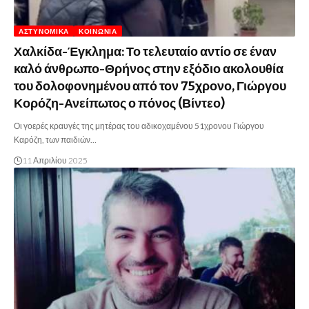
ΑΣΤΥΝΟΜΙΚΆ
ΚΟΙΝΩΝΊΑ
Χαλκίδα-Έγκλημα: Το τελευταίο αντίο σε έναν
καλό άνθρωπο-Θρήνος στην εξόδιο ακολουθία
του δολοφονημένου από τον 75χρονο, Γιώργου
Κορόζη-Ανείπωτος ο πόνος (Βίντεο)
Οι γοερές κραυγές της μητέρας του αδικοχαμένου 51χρονου Γιώργου
Καρόζη, των παιδιών…
11 Απριλίου 2025