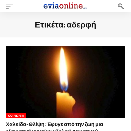
Ετικέτα:
αδερφή
ΚΟΙΝΩΝΊΑ
Χαλκίδα-Θλίψη: Έφυγε από την ζωή μια