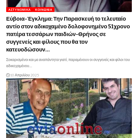
ΑΣΤΥΝΟΜΙΚΆ
ΚΟΙΝΩΝΊΑ
Εύβοια-Έγκλημα: Την Παρασκευή το τελευταίο
αντίο στον αδικοχαμένο δολοφονημένο 51χρονο
πατέρα τεσσάρων παιδιών-Θρήνος σε
συγγενείς και φίλους που θα τον
κατευοδώσουν…
Σοκαρισμένοι και με αναπάντητα γιατί, παραμένουν οι συγγενείς και φίλοι του
αδικοχαμένου…
10 Απριλίου 2025