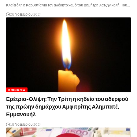
Κλαίει όλη η Καρυστία για τον αδόκητο χαμό του Δημήτρη Χατζηνικολή. Του…
28 Νοεμβρίου 2024
ΚΟΙΝΩΝΊΑ
Ερέτρια-Θλίψη: Την Τρίτη η κηδεία του αδερφού
της πρώην δημάρχου Αμφιτρίτης Αλημπατέ,
Εμμανουήλ
18 Νοεμβρίου 2024