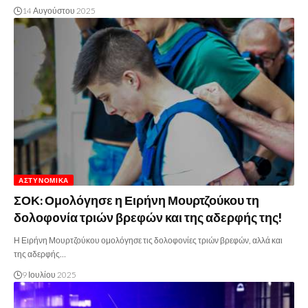
14 Αυγούστου 2025
ΑΣΤΥΝΟΜΙΚΆ
ΣΟΚ: Ομολόγησε η Ειρήνη Μουρτζούκου τη
δολοφoνία τριών βρεφών και της αδερφής της!
Η Ειρήνη Μουρτζούκου ομολόγησε τις δολοφονίες τριών βρεφών, αλλά και
της αδερφής…
9 Ιουλίου 2025