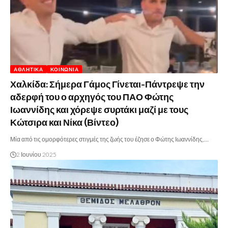
ΑΘΛΗΤΙΚΆ
ΚΟΙΝΩΝΊΑ
Χαλκίδα: Σήμερα Γάμος Γίνεται-Πάντρεψε την
αδερφή του ο αρχηγός του ΠΑΟ Φώτης
Ιωαννίδης και χόρεψε συρτάκι μαζί με τους
Κώτσιρα και Νίκα (Βίντεο)
Μία από τις ομορφότερες στιγμές της ζωής του έζησε ο Φώτης Ιωαννίδης,…
2 Ιουνίου 2025