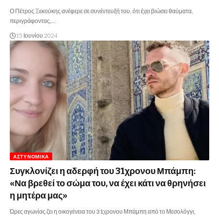
Ο Πέτρος Ξεκούκης ανέφερε σε συνέντευξή του, ότι έχει βιώσει θαύματα,
περιγράφοντας,…
15 Ιουνίου 2024
ΑΣΤΥΝΟΜΙΚΆ
Συγκλονίζει η αδερφή του 31χρονου Μπάμπη:
«Να βρεθεί το σώμα του, να έχει κάτι να θρηνήσει
η μητέρα μας»
Ώρες αγωνίας ζει η οικογένεια του 31χρονου Μπάμπη από το Μεσολόγγι,