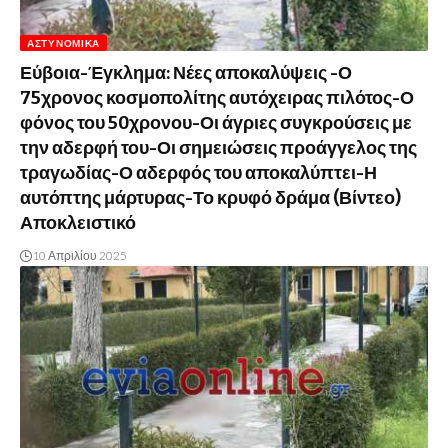
ΑΣΤΥΝΟΜΙΚΆ
Εύβοια-Έγκλημα: Νέες αποκαλύψεις -Ο
75χρονος κοσμοπολίτης αυτόχειρας πιλότος-Ο
φόνος του 50χρονου-Οι άγριες συγκρούσεις με
την αδερφή του-Οι σημειώσεις προάγγελος της
τραγωδίας-Ο αδερφός του αποκαλύπτει-Η
αυτόπτης μάρτυρας-Το κρυφό δράμα (Βίντεο)
Αποκλειστικό
10 Απριλίου 2025