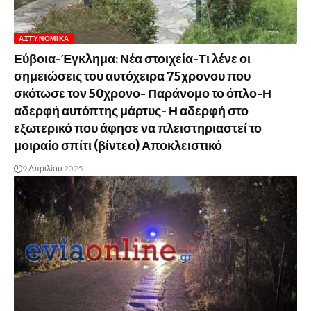
ΑΣΤΥΝΟΜΙΚΆ
Εύβοια-Έγκλημα: Νέα στοιχεία-Τι λένε οι
σημειώσεις του αυτόχειρα 75χρονου που
σκότωσε τον 50χρονο- Παράνομο το όπλο-Η
αδερφή αυτόπτης μάρτυς- Η αδερφή στο
εξωτερικό που άφησε να πλειστηριαστεί το
μοιραίο σπίτι (βίντεο) Αποκλειστικό
9 Απριλίου 2025