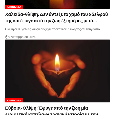
ΚΟΙΝΩΝΊΑ
Χαλκίδα-θλίψη: Δεν άντεξε το χαμό του αδελφού
της και έφυγε από την ζωή έξι ημέρες μετά…
Θλίψη σε συγγενείς και φίλους έχει προκαλέσει η είδησης ότι έφυγε από…
5 Σεπτεμβρίου 2024
ΚΟΙΝΩΝΊΑ
Εύβοια-Θλίψη: Έφυγε από την ζωή μία
εξαιρετική κοπέλα-Η τραγική ιστορία με την