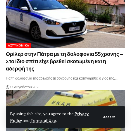
ΑΣΤΥΝΟΜΙΚΆ
Θρίλερ στην Πάτρα με τη δολοφονία 55χρονης –
Στο ίδιο σπίτι είχε βρεθεί σκοτωμένη και η
αδερφή της
Για τη δολοφονία της αδελφής τη 55χρονης είχε κατηγορηθεί ο γιος της,…
11 Αυγούστου 2023
By using this site, you agree to the
Privacy
Accept
Policy
and
Terms of Use
.