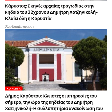
Κάρυστος: Σκηνές αρχαίας τραγωδίας στην
κηδεία του 32χρονου Δημήτρη Χατζηνικολή-
Κλαίει όλη η Καρυστία
29 Νοεμβρίου 2024
ΚΟΙΝΩΝΊΑ
Δήμος Καρύστου: Κλειστές οι υπηρεσίες του
σήμερα, την ώρα της κηδείας του Δημήτρη
Χατζηνικολή-Η συλλυπητήρια ανακοίνωση του