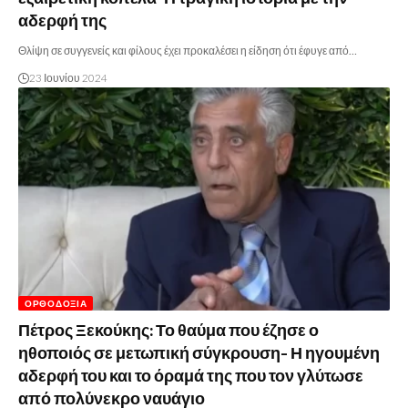
αδερφή της
Θλίψη σε συγγενείς και φίλους έχει προκαλέσει η είδηση ότι έφυγε από…
23 Ιουνίου 2024
ΟΡΘΟΔΟΞΊΑ
Πέτρος Ξεκούκης: Το θαύμα που έζησε ο
ηθοποιός σε μετωπική σύγκρουση- Η ηγουμένη
αδερφή του και το όραμά της που τον γλύτωσε
από πολύνεκρο ναυάγιο