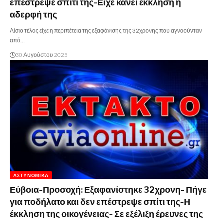
επέστρεψε σπίτι της-Είχε κάνει έκκληση η
αδερφή της
Αίσιο τέλος είχε η περιπέτεια της εξαφάνισης της 32χρονης που αγνοούνταν
από…
30 Αυγούστου 2025
ΑΣΤΥΝΟΜΙΚΆ
Εύβοια-Προσοχή: Εξαφανίστηκε 32χρονη- Πήγε
για ποδήλατο και δεν επέστρεψε σπίτι της-Η
έκκληση της οικογένειας- Σε εξέλιξη έρευνες της