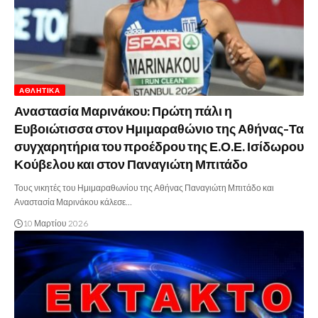
ΑΘΛΗΤΙΚΆ
Αναστασία Μαρινάκου: Πρώτη πάλι η
Ευβοιώτισσα στον Ημιμαραθώνιο της Αθήνας-Τα
συγχαρητήρια του προέδρου της Ε.Ο.Ε. Ισίδωρου
Κούβελου και στον Παναγιώτη Μπιτάδο
Τους νικητές του Ημιμαραθωνίου της Αθήνας Παναγιώτη Μπιτάδο και
Αναστασία Μαρινάκου κάλεσε…
10 Μαρτίου 2026