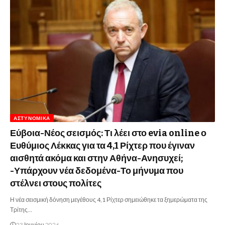
ΑΣΤΥΝΟΜΙΚΆ
Εύβοια-Νέος σεισμός: Τι λέει στο evia online ο
Ευθύμιος Λέκκας για τα 4,1 Ρίχτερ που έγιναν
αισθητά ακόμα και στην Αθήνα-Ανησυχεί;
-Υπάρχουν νέα δεδομένα-Το μήνυμα που
στέλνει στους πολίτες
Η νέα σεισμική δόνηση μεγέθους 4,1 Ρίχτερ σημειώθηκε τα ξημερώματα της
Τρίτης…
23 Ιουνίου 2026