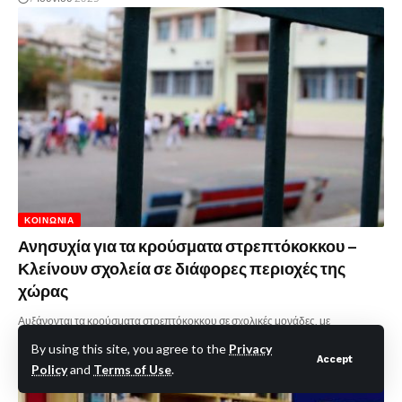
ΚΟΙΝΩΝΊΑ
Ανησυχία για τα κρούσματα στρεπτόκοκκου –
Κλείνουν σχολεία σε διάφορες περιοχές της
χώρας
Αυξάνονται τα κρούσματα στρεπτόκοκκου σε σχολικές μονάδες, με
αποτέλεσμα να αποφασιστεί η…
By using this site, you agree to the
Privacy
Accept
26 Μαΐου 2025
Policy
and
Terms of Use
.