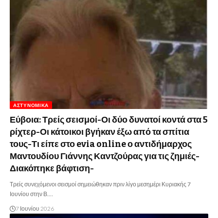
ΑΣΤΥΝΟΜΙΚΆ
Εύβοια: Τρείς σεισμοί-Οι δύο δυνατοί κοντά στα 5
ρίχτερ-Οι κάτοικοι βγήκαν έξω από τα σπίτια
τους-Τι είπε στο evia online ο αντιδήμαρχος
Μαντουδίου Γιάννης Καντζούρας για τις ζημιές-
Διακόπηκε βάφτιση-
Τρείς συνεχόμενοι σεισμοί σημειώθηκαν πριν λίγο μεσημέρι Κυριακής 7
Ιουνίου στην Β.…
7 Ιουνίου 2026