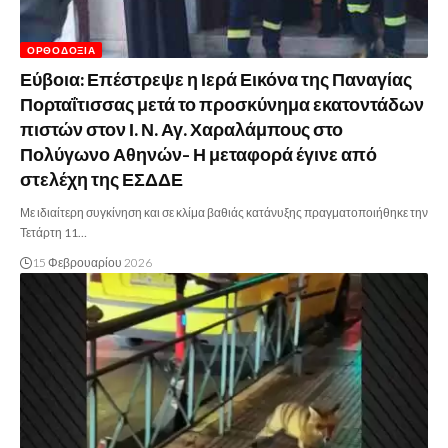
ΟΡΘΟΔΟΞΊΑ
Εύβοια: Επέστρεψε η Ιερά Εικόνα της Παναγίας
Πορταΐτισσας μετά το προσκύνημα εκατοντάδων
πιστών στον Ι. Ν. Αγ. Χαραλάμπους στο
Πολύγωνο Αθηνών- Η μεταφορά έγινε από
στελέχη της ΕΣΔΔΕ
Με ιδιαίτερη συγκίνηση και σε κλίμα βαθιάς κατάνυξης πραγματοποιήθηκε την
Τετάρτη 11…
15 Φεβρουαρίου 2026