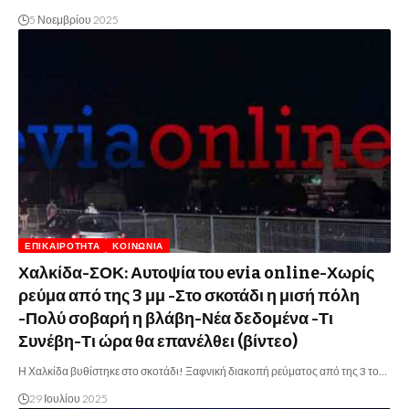
5 Νοεμβρίου 2025
ΕΠΙΚΑΙΡΌΤΗΤΑ
ΚΟΙΝΩΝΊΑ
Χαλκίδα-ΣΟΚ: Αυτοψία του evia online-Χωρίς
ρεύμα από της 3 μμ -Στο σκοτάδι η μισή πόλη
-Πολύ σοβαρή η βλάβη-Νέα δεδομένα -Τι
Συνέβη-Τι ώρα θα επανέλθει (βίντεο)
Η Χαλκίδα βυθίστηκε στο σκοτάδι! Ξαφνική διακοπή ρεύματος από της 3 το…
29 Ιουλίου 2025