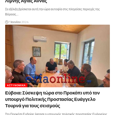
Λίμνης Αγίας Άννας
Σε εξέλιξη βρίσκεται αυτή την ώρα αυτοψία στις πληγείσες περιοχές της
Βόρειας…
7 Ιουνίου 2026
ΑΣΤΥΝΟΜΙΚΆ
Εύβοια: Σύσκεψη τώρα στο Προκόπι υπό τον
υπουργό Πολιτικής Προστασίας Ευάγγελο
Τουρνά για τους σεισμούς
Στο Προκόπι Ευβοίας έφτασε ο υπουργός πολιτικής προστασίας Ευάγγελος