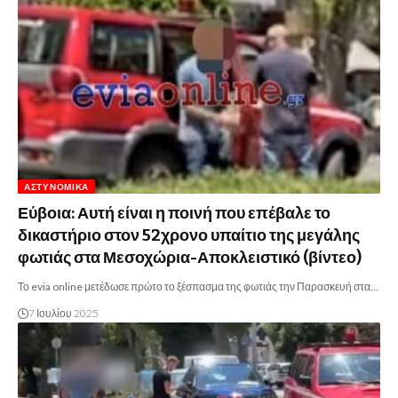
ΑΣΤΥΝΟΜΙΚΆ
Εύβοια: Αυτή είναι η ποινή που επέβαλε το
δικαστήριο στον 52χρονο υπαίτιο της μεγάλης
φωτιάς στα Μεσοχώρια-Αποκλειστικό (βίντεο)
Το evia online μετέδωσε πρώτο το ξέσπασμα της φωτιάς την Παρασκευή στα…
7 Ιουλίου 2025