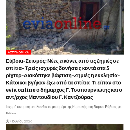
ΑΣΤΥΝΟΜΙΚΆ
Εύβοια-Σεισμός: Νέες εικόνες από τις ζημιές σε
σπίτια- Τρείς ισχυρές δονήσεις κοντά στα 5
ρίχτερ-Διακόπηκε βάφτιση-Ζημιές η εκκλησία-
Κάτοικοι βγήκαν έξω από τα σπίτια-Τι είπαν στο
evia online ο δήμαρχος Γ. Τσαπουρνιώτης και ο
αντ/ρχος Μαντουδίου Γ. Καντζούρας
Ισχυρή σεισμική ακολουθία το μεσημέρι της Κυριακής στη Βόρεια Εύβοια, με
τρεις…
7 Ιουνίου 2026