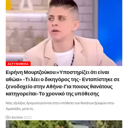
ΑΣΤΥΝΟΜΙΚΆ
Ειρήνη Μουρτζούκου:«Υποστηρίζει ότι είναι
αθώα» -Τι λέει ο δικηγόρος της- Εντοπίστηκε σε
ξενοδοχείο στην Αθήνα-Για ποιους θανάτους
κατηγορείται-Το χρονικό της υπόθεσης
Νέες εξελίξεις δρομολογούνται στην υπόθεση των θανάτων βρεφών στην
Αμαλιάδα, μετά τη…
8 Ιουλίου 2025