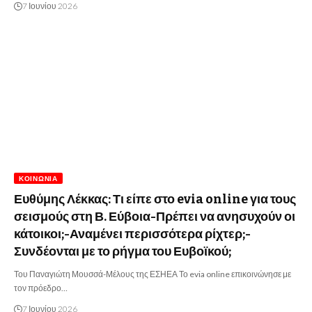
7 Ιουνίου 2026
ΚΟΙΝΩΝΊΑ
Ευθύμης Λέκκας: Τι είπε στο evia online για τους
σεισμούς στη Β. Εύβοια-Πρέπει να ανησυχούν οι
κάτοικοι;-Αναμένει περισσότερα ρίχτερ;-
Συνδέονται με το ρήγμα του Ευβοϊκού;
Του Παναγιώτη Μουσσά-Μέλους της ΕΣΗΕΑ Το evia online επικοινώνησε με
τον πρόεδρο…
7 Ιουνίου 2026