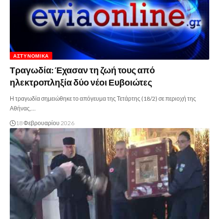
ΑΣΤΥΝΟΜΙΚΆ
Τραγωδία: Έχασαν τη ζωή τους από
ηλεκτροπληξία δύο νέοι Ευβοιώτες
Η τραγωδία σημειώθηκε το απόγευμα της Τετάρτης (18/2) σε περιοχή της
Αθήνας,…
18 Φεβρουαρίου 2026