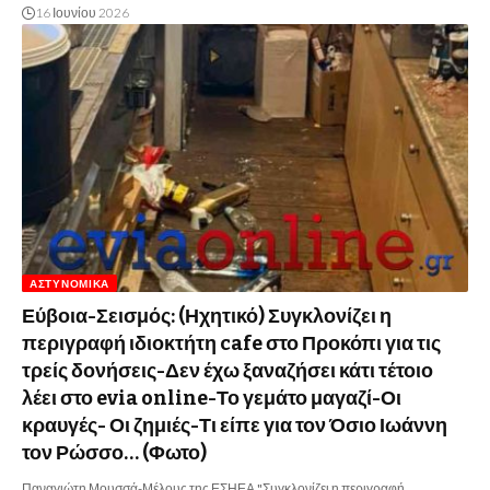
16 Ιουνίου 2026
ΑΣΤΥΝΟΜΙΚΆ
Εύβοια-Σεισμός: (Ηχητικό) Συγκλονίζει η
περιγραφή ιδιοκτήτη cafe στο Προκόπι για τις
τρείς δονήσεις-Δεν έχω ξαναζήσει κάτι τέτοιο
λέει στο evia online-Το γεμάτο μαγαζί-Οι
κραυγές- Οι ζημιές-Τι είπε για τον Όσιο Ιωάννη
τον Ρώσσο… (Φωτο)
Παναγιώτη Μουσσά-Μέλους της ΕΣΗΕΑ "Συγκλονίζει η περιγραφή