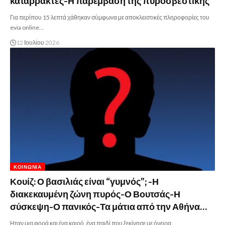
καταρράκτες-Η παρέμβαση της πυροσβεστικής
Για περίπου 15 λεπτά χάθηκαν σύμφωνα με αποκλειστικές πληροφορίες του
evia online…
12 Ιουλίου 2026
ΚΟΙΝΩΝΊΑ
Κουίζ: Ο βασιλιάς είναι “γυμνός”; -Η
διακεκαυμένη ζώνη πυρός-Ο Βουτσάς-Η
σύσκεψη-Ο πανικός-Τα μάτια από την Αθήνα…
Ηταν μια φορά και ένα καιρό, ένα παιδί που ξεκίνησε με όνειρα…