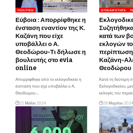
ΠΟΛΙΤΙΚΉ
ΕΠΙΚΑΙΡΌΤΗΤΑ
Π
Εύβοια : Απορρίφθηκε η
Εκλογοδικε
ένσταση εναντίον της Κ.
Συζητήθηκα
Καζάνη που είχε
κατά των β
υποβάλλει ο Α.
εκλογών το
Θεοδώρου-Τι δήλωσε η
περίπτωση
βουλευτής στο evia
Καζάνη-Αλ
online
Θεοδώρου
Απορρίφθηκε από το εκλογοδικείο η
Κατά τη δεύτερη 
ένσταση που είχε υποβάλλει ο Α.
Εκλογοδικείου, μετ
Θεοδώρου…
εκλογές του περ
21 Μαΐου 2024
28 Μαρτίου 202