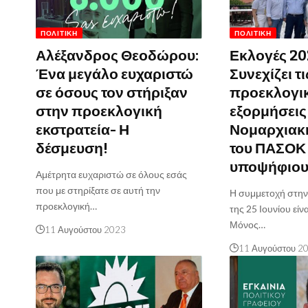
ΠΟΛΙΤΙΚΉ
ΠΟΛΙΤΙΚΉ
Αλέξανδρος Θεοδώρου:
Εκλογές 20
Ένα μεγάλο ευχαριστώ
Συνεχίζει τι
σε όσους τον στήριξαν
προεκλογι
στην προεκλογική
εξορμήσεις
εκστρατεία- Η
Νομαρχιακ
δέσμευση!
του ΠΑΣΟΚ 
υποψήφιου
Αμέτρητα ευχαριστώ σε όλους εσάς
που με στηρίξατε σε αυτή την
Η συμμετοχή στην 
προεκλογική…
της 25 Ιουνίου είνα
Μόνος…
11 Αυγούστου 2023
11 Αυγούστου 2