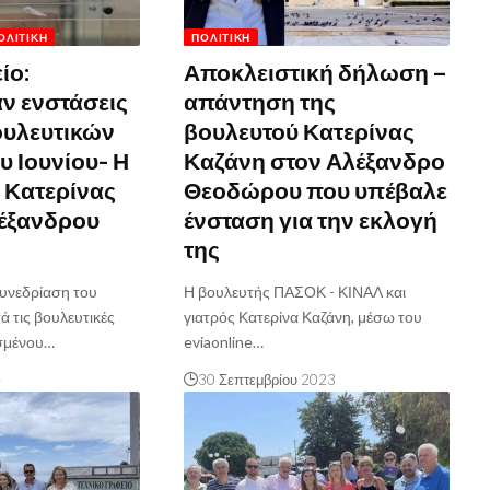
ΟΛΙΤΙΚΉ
ΠΟΛΙΤΙΚΉ
ίο:
Αποκλειστική δήλωση –
ν ενστάσεις
απάντηση της
ουλευτικών
βουλευτού Κατερίνας
υ Ιουνίου- Η
Καζάνη στον Αλέξανδρο
 Κατερίνας
Θεοδώρου που υπέβαλε
έξανδρου
ένσταση για την εκλογή
της
συνεδρίαση του
Η βουλευτής ΠΑΣΟΚ - ΚΙΝΑΛ και
ά τις βουλευτικές
γιατρός Κατερίνα Καζάνη, μέσω του
ασμένου…
eviaonline…
4
30 Σεπτεμβρίου 2023