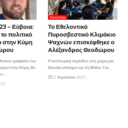
ΠΟΛΙΤΙΚΉ
23 – Εύβοια:
Το Εθελοντικό
 το πολιτικό
Πυροσβεστικό Κλιμάκιο
ο στην Κύμη
Ψαχνών επισκέφθηκε ο
δώρου
Αλέξανδρος Θεοδώρου
λιτικού γραφείου του
Η αντιπυρική περίοδος στη χώρα μας
ώρου στην Κύμη, θα
ξεκινάει επίσημα την 1η Μαΐου. Για…
ύν…
11 Αυγούστου 2023
023