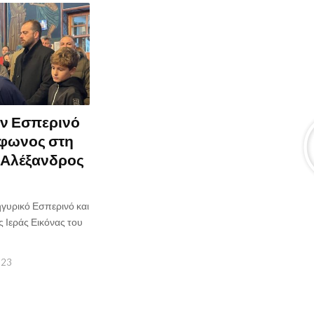
ον Εσπερινό
ύφωνος στη
 Αλέξανδρος
γυρικό Εσπερινό και
ς Ιεράς Εικόνας του
023