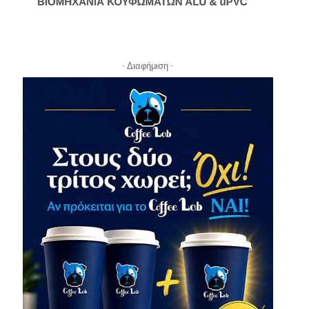
- Διαφήμιση -