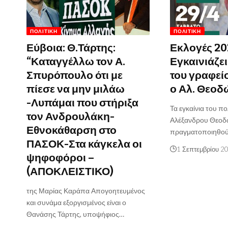
ΠΟΛΙΤΙΚΉ
ΠΟΛΙΤΙΚΉ
Εύβοια: Θ.Τάρτης:
Εκλογές 20
“Καταγγέλλω τον Α.
Εγκαινιάζει
Σπυρόπουλο ότι με
του γραφεί
πίεσε να μην μιλάω
ο Αλ. Θεο
-Λυπάμαι που στήριξα
Τα εγκαίνια του πο
τον Ανδρουλάκη-
Αλέξανδρου Θεοδ
Εθνοκάθαρση στο
πραγματοποιηθο
ΠΑΣΟΚ-Στα κάγκελα οι
1 Σεπτεμβρίου 2
ψηφοφόροι –
(ΑΠΟΚΛΕΙΣΤΙΚΟ)
της Μαρίας Καράπα Απογοητευμένος
και συνάμα εξοργισμένος είναι ο
Θανάσης Τάρτης, υποψήφιος…