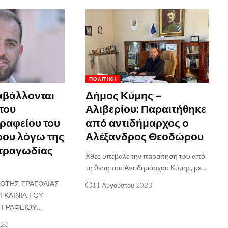
ΠΟΛΙΤΙΚΉ
αβάλλονται
Δήμος Κύμης –
 του
Αλιβερίου: Παραιτήθηκε
γραφείου του
από αντιδήμαρχος ο
ρου λόγω της
Αλέξανδρος Θεοδώρου
 τραγωδίας
Χθες υπέβαλε την παραίτησή του από
τη θέση του Αντιδημάρχου Κύμης, με…
ΠΩΤΗΣ ΤΡΑΓΩΔΙΑΣ
11 Αυγούστου 2023
ΕΓΚΑΙΝΙΑ ΤΟΥ
 ΓΡΑΦΕΙΟΥ…
023