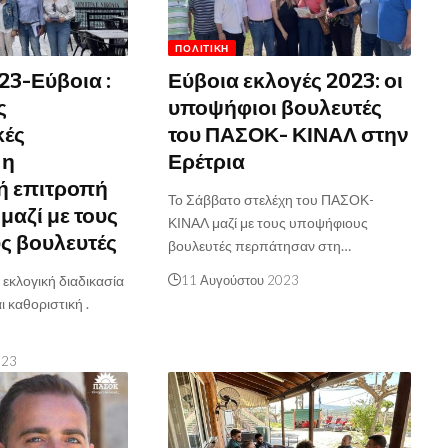
ΠΟΛΙΤΙΚΉ
23-Εύβοια :
Εύβοια εκλογές 2023: οι
ς
υποψήφιοι βουλευτές
κές
του ΠΑΣΟΚ- ΚΙΝΑΛ στην
 η
Ερέτρια
ή επιτροπή
Το Σάββατο στελέχη του ΠΑΣΟΚ-
μαζί με τους
ΚΙΝΑΛ μαζί με τους υποψήφιους
ς βουλευτές
βουλευτές περπάτησαν στη…
εκλογική διαδικασία
11 Αυγούστου 2023
ι καθοριστική .
023