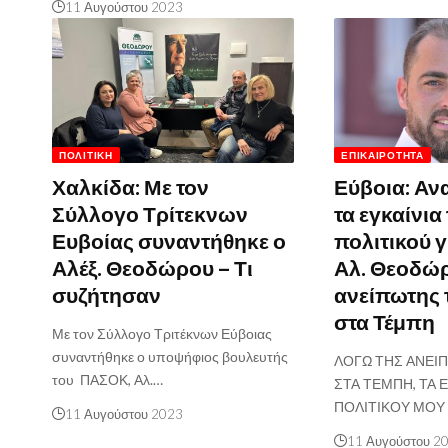
11 Αυγούστου 2023
ΠΟΛΙΤΙΚΉ
ΕΠΙΚΑΙΡΌΤΗΤΑ
Χαλκίδα: Με τον
Εύβοια: Αν
Σύλλογο Τρίτεκνων
τα εγκαίνια
Ευβοίας συναντήθηκε ο
πολιτικού 
Αλέξ. Θεοδώρου – Τι
Αλ. Θεοδώ
συζήτησαν
ανείπωτης
στα Τέμπη
Με τον Σύλλογο Τριτέκνων Εύβοιας
συναντήθηκε ο υποψήφιος βουλευτής
ΛΟΓΩ ΤΗΣ ΑΝΕΙ
του ΠΑΣΟΚ, Αλ.…
ΣΤΑ ΤΕΜΠΗ, ΤΑ 
ΠΟΛΙΤΙΚΟΥ ΜΟΥ
11 Αυγούστου 2023
11 Αυγούστου 2