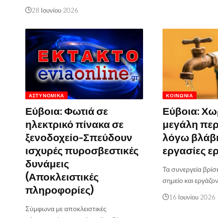
28 Ιουνίου 2026
ΑΣΤΥΝΟΜΙΚΆ
ΚΟΙΝΩΝΊΑ
Εύβοια: Φωτιά σε
Εύβοια: Χω
ηλεκτρικό πίνακα σε
μεγάλη πε
ξενοδοχείο-Σπεύδουν
λόγω βλάβ
ισχυρές πυροσβεστικές
εργασίες ε
δυνάμεις
Τα συνεργεία βρίσ
(Αποκλειστικές
σημείο και εργάζον
πληροφορίες)
16 Ιουνίου 2026
Σύμφωνα με αποκλειστικές