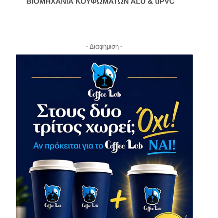
- Διαφήμιση -