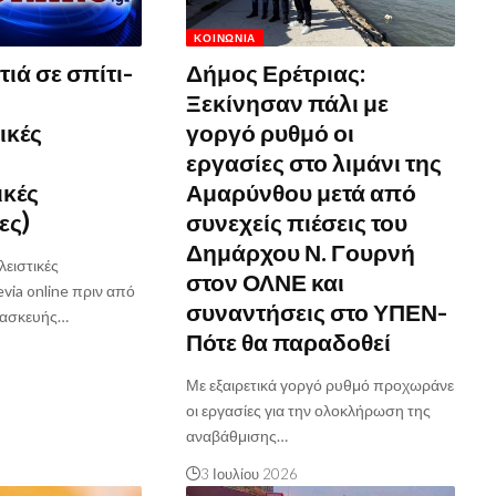
ΚΟΙΝΩΝΊΑ
ιά σε σπίτι-
Δήμος Ερέτριας:
Ξεκίνησαν πάλι με
ικές
γοργό ρυθμό οι
εργασίες στο λιμάνι της
ικές
Αμαρύνθου μετά από
ες)
συνεχείς πιέσεις του
Δημάρχου Ν. Γουρνή
ειστικές
στον ΟΛΝΕ και
via online πριν από
συναντήσεις στο ΥΠΕΝ-
ρασκευής…
Πότε θα παραδοθεί
Με εξαιρετικά γοργό ρυθμό προχωράνε
οι εργασίες για την ολοκλήρωση της
αναβάθμισης…
3 Ιουλίου 2026