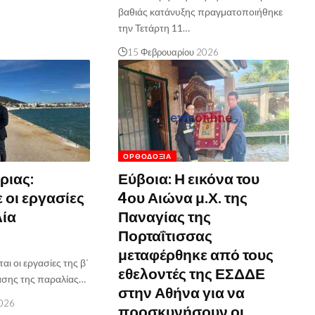
βαθιάς κατάνυξης πραγματοποιήθηκε
την Τετάρτη 11…
15 Φεβρουαρίου 2026
ΟΡΘΟΔΟΞΊΑ
ριας:
Εύβοια: Η εικόνα του
οι εργασίες
4ου Αιώνα μ.Χ. της
λία
Παναγίας της
υ
Πορταΐτισσας
μεταφέρθηκε από τους
ται οι εργασίες της β΄
εθελοντές της ΕΣΔΔΕ
ασης της παραλίας…
στην Αθήνα για να
2026
προσκυνήσουν οι