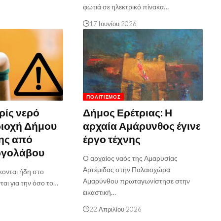
φωτιά σε ηλεκτρικό πίνακα…
17 Ιουνίου 2026
ΠΟΛΙΤΙΣΜΌΣ
ρίς νερό
Δήμος Ερέτριας: Η
ριοχή Δήμου
αρχαία Αμάρυνθος έγινε
ης από
έργο τέχνης
ργολάβου
O αρχαίος ναός της Αμαρυσίας
Αρτέμιδας στην Παλαιοχώρα
κονται ήδη στο
Αμαρύνθου πρωταγωνίστησε στην
ται για την όσο το…
εικαστική…
22 Απριλίου 2026