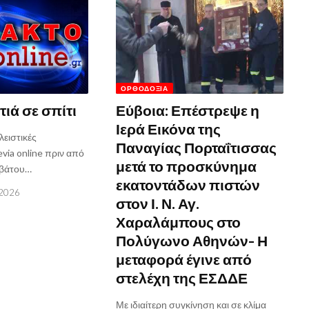
ΟΡΘΟΔΟΞΊΑ
ιά σε σπίτι
Εύβοια: Επέστρεψε η
Ιερά Εικόνα της
ειστικές
Παναγίας Πορταΐτισσας
via online πριν από
μετά το προσκύνημα
ββάτου…
εκατοντάδων πιστών
 2026
στον Ι. Ν. Αγ.
Χαραλάμπους στο
Πολύγωνο Αθηνών- Η
μεταφορά έγινε από
στελέχη της ΕΣΔΔΕ
Με ιδιαίτερη συγκίνηση και σε κλίμα