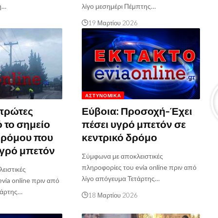
ή…
λίγο μεσημέρι Πέμπτης…
6
19 Μαρτίου 2026
ΑΣΤΥΝΟΜΙΚΆ
 πρώτες
Εύβοια: Προσοχή-Έχει
 το σημείο
πέσει υγρό μπετόν σε
δρόμου που
κεντρικό δρόμο
υγρό μπετόν
Σύμφωνα με αποκλειστικές
πληροφορίες του evia online πριν από
ειστικές
λίγο απόγευμα Τετάρτης…
via online πριν από
τάρτης…
18 Μαρτίου 2026
6