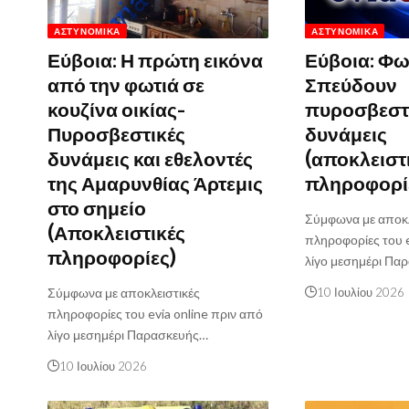
ΑΣΤΥΝΟΜΙΚΆ
ΑΣΤΥΝΟΜΙΚΆ
Εύβοια: Η πρώτη εικόνα
Εύβοια: Φωτ
από την φωτιά σε
Σπεύδουν
κουζίνα οικίας-
πυροσβεστ
Πυροσβεστικές
δυνάμεις
δυνάμεις και εθελοντές
(αποκλειστ
της Αμαρυνθίας Άρτεμις
πληροφορί
στο σημείο
Σύμφωνα με αποκλ
(Αποκλειστικές
πληροφορίες του e
πληροφορίες)
λίγο μεσημέρι Πα
Σύμφωνα με αποκλειστικές
10 Ιουλίου 2026
πληροφορίες του evia online πριν από
λίγο μεσημέρι Παρασκευής…
10 Ιουλίου 2026