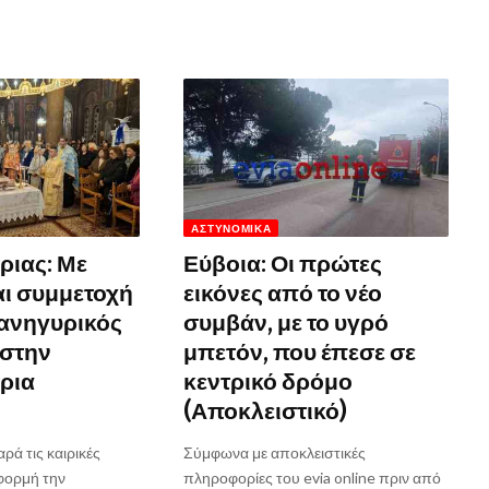
ΑΣΤΥΝΟΜΙΚΆ
ριας: Με
Εύβοια: Οι πρώτες
αι συμμετοχή
εικόνες από το νέο
ανηγυρικός
συμβάν, με το υγρό
 στην
μπετόν, που έπεσε σε
ρια
κεντρικό δρόμο
υ
(Αποκλειστικό)
ά τις καιρικές
Σύμφωνα με αποκλειστικές
φορμή την
πληροφορίες του evia online πριν από