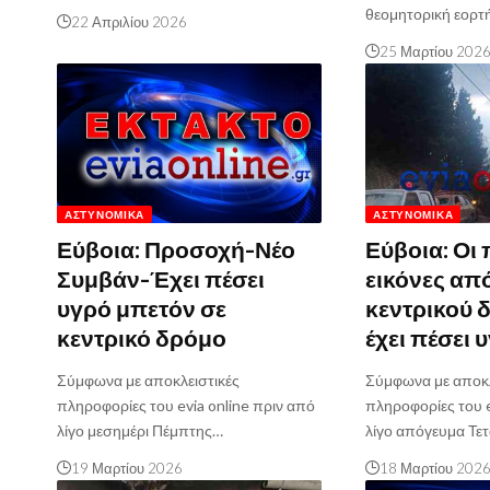
θεομητορική εορτ
22 Απριλίου 2026
25 Μαρτίου 202
ΑΣΤΥΝΟΜΙΚΆ
ΑΣΤΥΝΟΜΙΚΆ
Εύβοια: Προσοχή-Νέο
Εύβοια: Οι
Συμβάν-Έχει πέσει
εικόνες από
υγρό μπετόν σε
κεντρικού 
κεντρικό δρόμο
έχει πέσει 
Σύμφωνα με αποκλειστικές
Σύμφωνα με αποκλ
πληροφορίες του evia online πριν από
πληροφορίες του e
λίγο μεσημέρι Πέμπτης…
λίγο απόγευμα Τε
19 Μαρτίου 2026
18 Μαρτίου 202