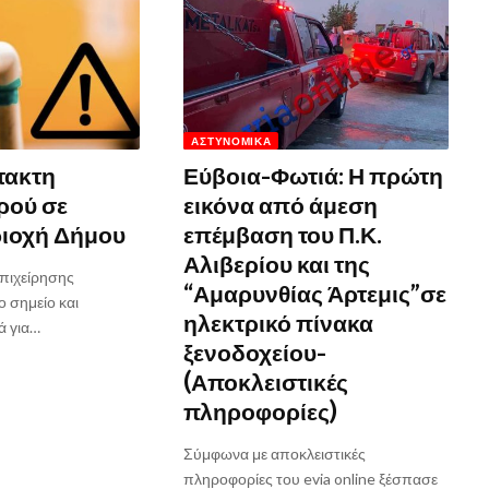
ΑΣΤΥΝΟΜΙΚΆ
τακτη
Εύβοια-Φωτιά: Η πρώτη
ρού σε
εικόνα από άμεση
ριοχή Δήμου
επέμβαση του Π.Κ.
Αλιβερίου και της
επιχείρησης
“Αμαρυνθίας Άρτεμις”σε
ο σημείο και
ηλεκτρικό πίνακα
ά για…
ξενοδοχείου-
(Αποκλειστικές
πληροφορίες)
Σύμφωνα με αποκλειστικές
πληροφορίες του evia online ξέσπασε