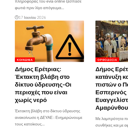
πληροφορίες του evia online ξέσπασε
φωτιά πριν λίγο απόγευμα…
17 Ιουνίου 2026
ΚΟΙΝΩΝΊΑ
ΟΡΘΟΔΟΞΊΑ
Δήμος Ερέτριας:
Δήμος Ερέτ
Έκτακτη βλάβη στο
κατάνυξη κ
δίκτυο ύδρευσης-Οι
πιστών ο Π
περιοχές που είναι
Εσπερινός
χωρίς νερό
Ευαγγελίστ
Αμαρύνθο
Έκτακτη βλάβη στο δίκτυο ύδρευσης
ανακοίνωσε η ΔΕΥΑΕ : Ενημερώνουμε
Με λαμπρότητα παρ
τους κατοίκους…
συνθήκες και με α