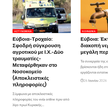
ΑΣΤΥΝΟΜΙΚΆ
ΚΟΙΝΩΝΊΑ
Εύβοια-Τροχαίο:
Εύβοια: Έκ
Σφοδρή σύγκρουση
διακοπή νε
αγροτικού με Ι.Χ.-Δύο
μεγάλη πε
τραυματίες-
Τα συνεργεία της 
Μεταφέρθηκαν στο
βρίσκονται ήδη στ
Νοσοκομείο
εργάζονται εντατικ
(Αποκλειστικές
26 Ιουνίου 2026
πληροφορίες)
Σύμφωνα με αποκλειστικές
πληροφορίες του evia online πριν από
λίγο πρωί Κυριακής…