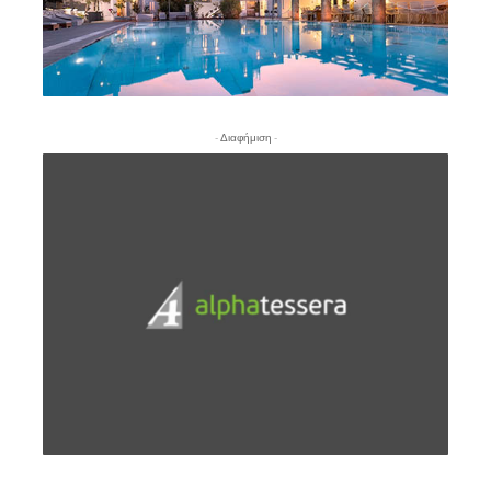
- Διαφήμιση -