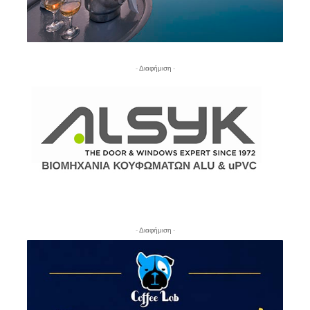
- Διαφήμιση -
- Διαφήμιση -