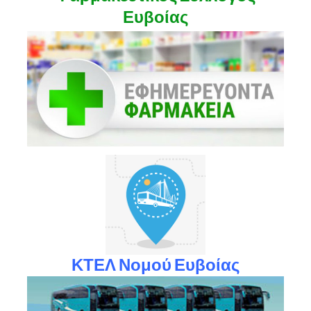
Ευβοίας
ΚΤΕΛ Νομού Ευβοίας