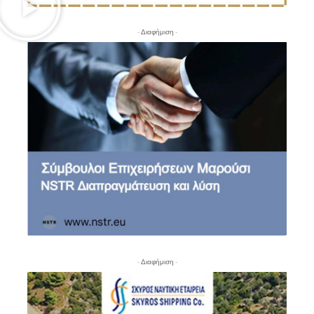
- Διαφήμιση -
- Διαφήμιση -