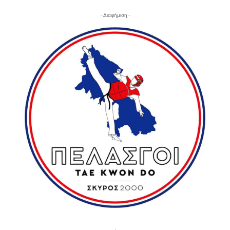
- Διαφήμιση -