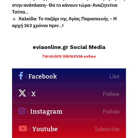
στην ανάπλαση- Θα το κάνουν τώρα-Αναζητείται
Τσίπα…
Χαλκίδα: Το παζάρι της Αγίας Παρασκευής – Η
αρχή 162 χρόνια πριν…!
eviaonline.gr Social Media
Για να είστε πάντα EVIA online
Facebook
Like
X
Follow
Instagram
Follow
Youtube
Subscribe