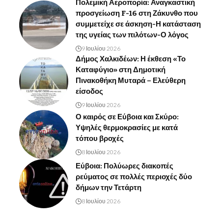
Πολεμική Αεροπορία: Αναγκαστική
προσγείωση F-16 στη Ζάκυνθο που
συμμετείχε σε άσκηση-Η κατάσταση
της υγείας των πιλότων-Ο λόγος
9 Ιουλίου 2026
Δήμος Χαλκιδέων: Η έκθεση «Το
Καταφύγιο» στη Δημοτική
Πινακοθήκη Μυταρά – Ελεύθερη
είσοδος
9 Ιουλίου 2026
Ο καιρός σε Εύβοια και Σκύρο:
Υψηλές θερμοκρασίες με κατά
τόπου βροχές
8 Ιουλίου 2026
Εύβοια: Πολύωρες διακοπές
ρεύματος σε πολλές περιοχές δύο
δήμων την Τετάρτη
8 Ιουλίου 2026