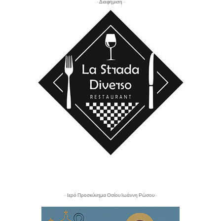
- Διαφήμιση -
- Ιερό Προσκύνημα Οσίου Ιωάννη Ρώσου -