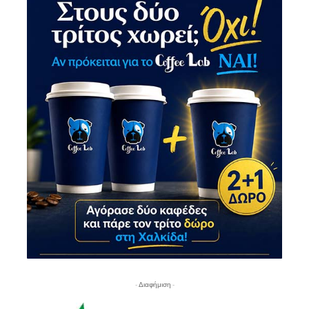
- Διαφήμιση -