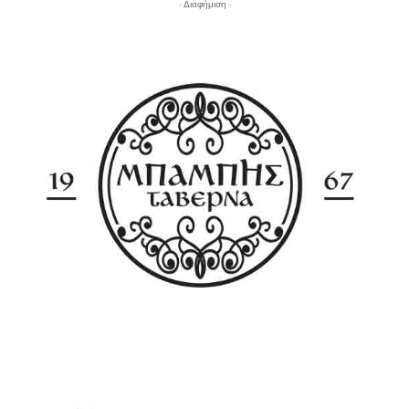
- Διαφήμιση -