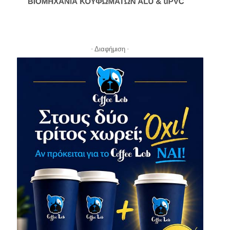
- Διαφήμιση -