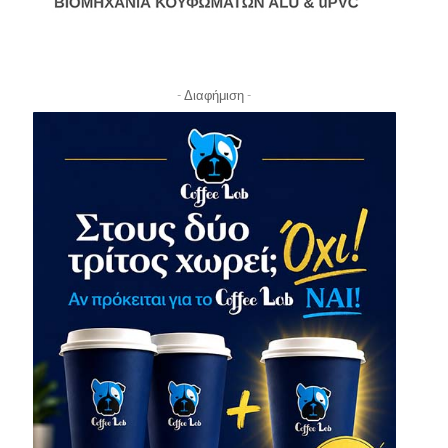
- Διαφήμιση -