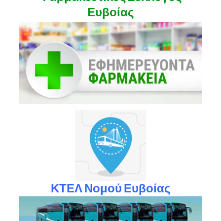
Ευβοίας
ΚΤΕΛ Νομού Ευβοίας