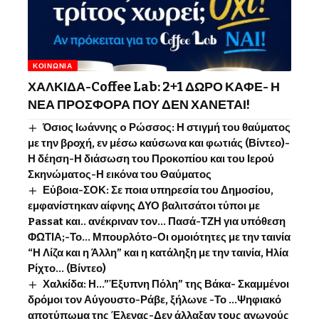
ΚΟΙΝΩΝΊΑ
ΧΑΛΚΙΔΑ-Coffee Lab: 2+1 ΔΩΡΟ ΚΑΦΕ- Η
ΝΕΑ ΠΡΟΣΦΟΡΑ ΠΟΥ ΔΕΝ ΧΑΝΕΤΑΙ!
Όσιος Ιωάννης o Ρώσσος: Η στιγμή του θαύματος
με την βροχή, εν μέσω καύσωνα και φωτιάς (Βίντεο)-
Η δέηση-Η διάσωση του Προκοπίου και του Ιερού
Σκηνώματος-Η εικόνα του Θαύματος
Εύβοια-ΣΟΚ: Σε ποια υπηρεσία του Δημοσίου,
εμφανίστηκαν αίφνης ΔΥΟ βαλιτσάτοι τύποι με
Passat και.. ανέκριναν τον… Πασά-ΤΖΗ για υπόθεση
ΦΩΤΙΑ;-Το… Μπουρλότο-Οι ομοιότητες με την ταινία
“Η Λίζα και η Άλλη” και η κατάληξη με την ταινία, Ηλία
Ρίχτο… (Βίντεο)
Χαλκίδα: Η…”Έξυπνη Πόλη” της Βάκα- Σκαμμένοι
δρόμοι τον Αύγουστο-Ράβε, ξήλωνε -Το …Ψηφιακό
αποτύπωμα της Έλενας-Δεν άλλαξαν τους αγωγούς