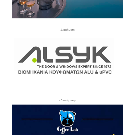
- Διαφήμιση -
- Διαφήμιση -