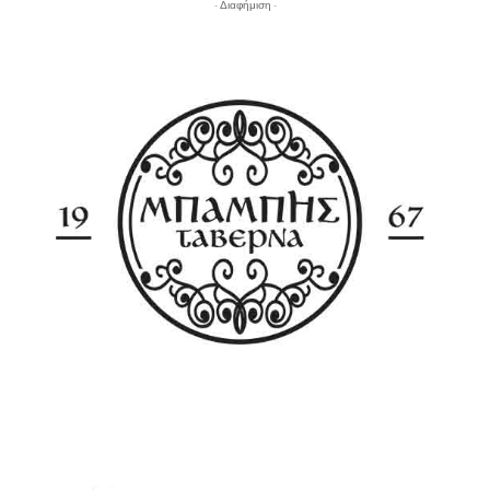
- Διαφήμιση -