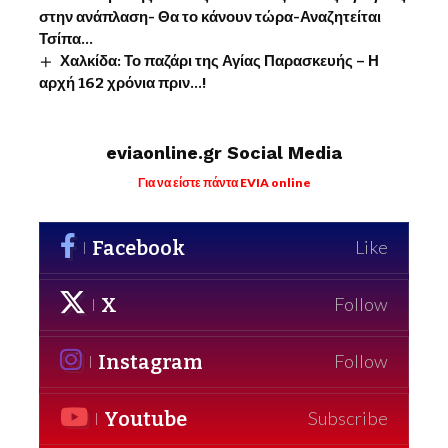
στην ανάπλαση- Θα το κάνουν τώρα-Αναζητείται
Τσίπα…
Χαλκίδα: Το παζάρι της Αγίας Παρασκευής – Η
αρχή 162 χρόνια πριν…!
eviaonline.gr Social Media
Για να είστε πάντα EVIA online
Facebook
Like
X
Follow
Instagram
Follow
Youtube
Subscribe