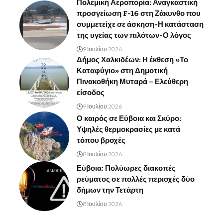
Πολεμική Αεροπορία: Αναγκαστική
προσγείωση F-16 στη Ζάκυνθο που
συμμετείχε σε άσκηση-Η κατάσταση
της υγείας των πιλότων-Ο λόγος
9 Ιουλίου 2026
Δήμος Χαλκιδέων: Η έκθεση «Το
Καταφύγιο» στη Δημοτική
Πινακοθήκη Μυταρά – Ελεύθερη
είσοδος
9 Ιουλίου 2026
Ο καιρός σε Εύβοια και Σκύρο:
Υψηλές θερμοκρασίες με κατά
τόπου βροχές
8 Ιουλίου 2026
Εύβοια: Πολύωρες διακοπές
ρεύματος σε πολλές περιοχές δύο
δήμων την Τετάρτη
8 Ιουλίου 2026