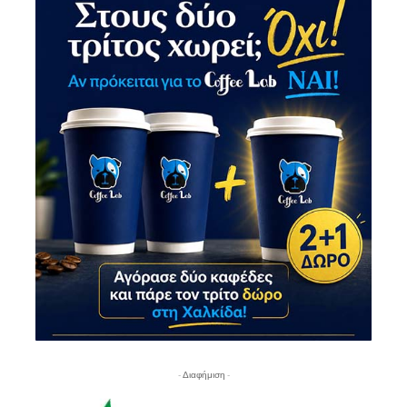
- Διαφήμιση -