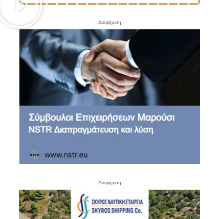
- Διαφήμιση -
- Διαφήμιση -