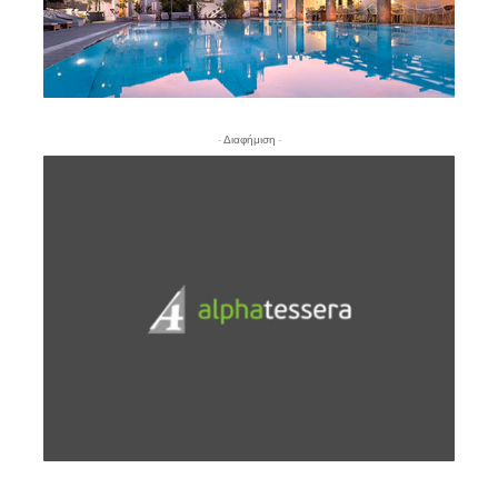
- Διαφήμιση -