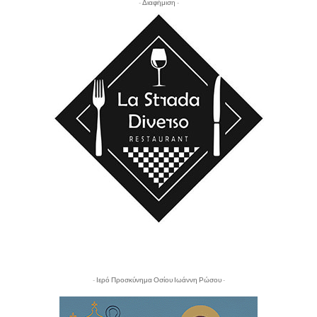
- Διαφήμιση -
- Ιερό Προσκύνημα Οσίου Ιωάννη Ρώσου -