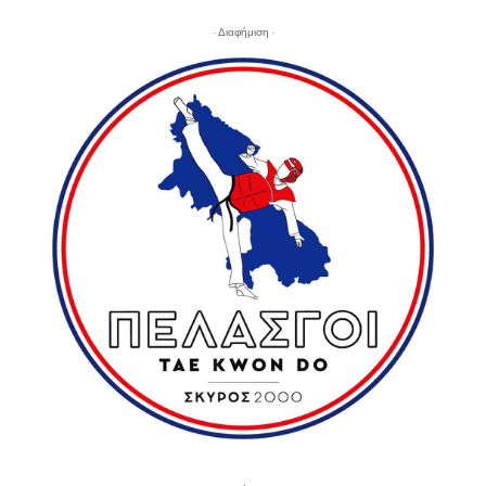
- Διαφήμιση -