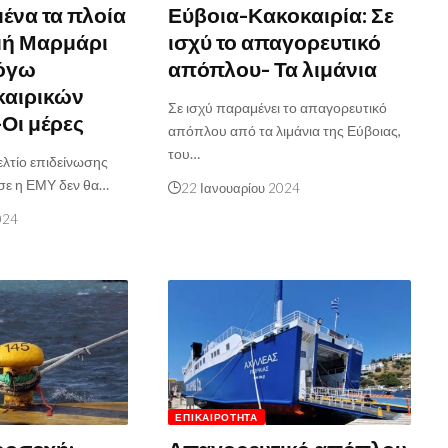
μένα τα πλοία
Εύβοια-Κακοκαιρία: Σε
μή Μαρμάρι
ισχύ το απαγορευτικό
όγω
απόπλου- Τα λιμάνια
καιρικών
Σε ισχύ παραμένει το απαγορευτικό
Οι μέρες
απόπλου από τα λιμάνια της Εύβοιας,
του…
ελτίο επιδείνωσης
σε η ΕΜΥ δεν θα…
22 Ιανουαρίου 2024
024
ΕΠΙΚΑΙΡΌΤΗΤΑ