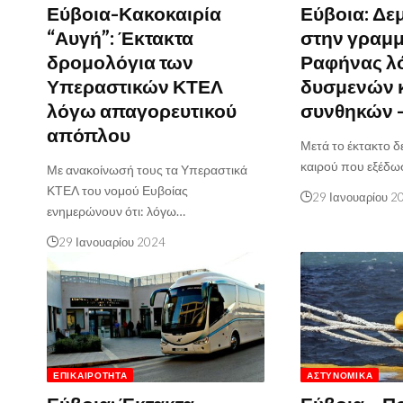
Εύβοια-Κακοκαιρία
Εύβοια: Δε
“Αυγή”: Έκτακτα
στην γραμ
δρομολόγια των
Ραφήνας λ
Υπεραστικών ΚΤΕΛ
δυσμενών 
λόγω απαγορευτικού
συνθηκών -
απόπλου
Μετά το έκτακτο δ
καιρού που εξέδω
Με ανακοίνωσή τους τα Υπεραστικά
ΚΤΕΛ του νομού Ευβοίας
29 Ιανουαρίου 2
ενημερώνουν ότι: λόγω…
29 Ιανουαρίου 2024
ΕΠΙΚΑΙΡΌΤΗΤΑ
ΑΣΤΥΝΟΜΙΚΆ