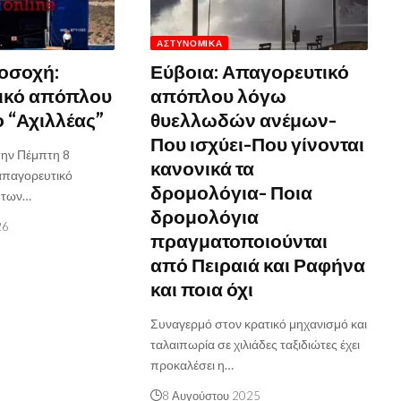
ΑΣΤΥΝΟΜΙΚΆ
οσοχή:
Εύβοια: Απαγορευτικό
ικό απόπλου
απόπλου λόγω
ο “Αχιλλέας”
θυελλωδών ανέμων-
Που ισχύει-Που γίνονται
 την Πέμπτη 8
κανονικά τα
απαγορευτικό
δρομολόγια- Ποια
ς των…
δρομολόγια
26
πραγματοποιούνται
από Πειραιά και Ραφήνα
και ποια όχι
Συναγερμό στον κρατικό μηχανισμό και
ταλαιπωρία σε χιλιάδες ταξιδιώτες έχει
προκαλέσει η…
8 Αυγούστου 2025