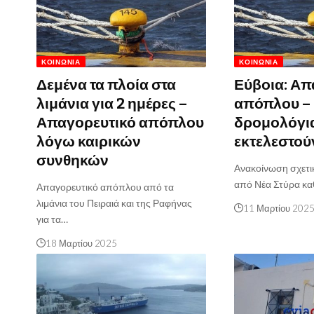
ΚΟΙΝΩΝΊΑ
ΚΟΙΝΩΝΊΑ
Δεμένα τα πλοία στα
Εύβοια: Απ
λιμάνια για 2 ημέρες –
απόπλου –
Απαγορευτικό απόπλου
δρομολόγια
λόγω καιρικών
εκτελεστού
συνθηκών
Ανακοίνωση σχετι
από Νέα Στύρα κα
Απαγορευτικό απόπλου από τα
λιμάνια του Πειραιά και της Ραφήνας
11 Μαρτίου 202
για τα…
18 Μαρτίου 2025