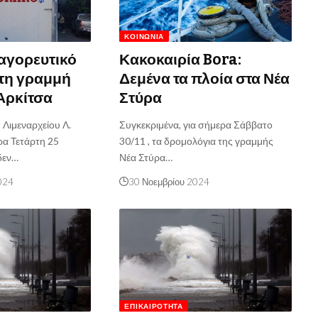
ΚΟΙΝΩΝΊΑ
αγορευτικό
Κακοκαιρία Bora:
τη γραμμή
Δεμένα τα πλοία στα Νέα
Αρκίτσα
Στύρα
Λιμεναρχείου Λ.
Συγκεκριμένα, για σήμερα Σάββατο
ρα Τετάρτη 25
30/11 , τα δρομολόγια της γραμμής
δεν…
Νέα Στύρα…
024
30 Νοεμβρίου 2024
ΕΠΙΚΑΙΡΌΤΗΤΑ