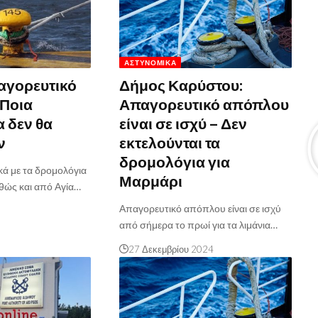
ΑΣΤΥΝΟΜΙΚΆ
αγορευτικό
Δήμος Καρύστου:
 Ποια
Απαγορευτικό απόπλου
 δεν θα
είναι σε ισχύ – Δεν
ν
εκτελούνται τα
δρομολόγια για
κά με τα δρομολόγια
Μαρμάρι
θώς και από Αγία…
Απαγορευτικό απόπλου είναι σε ισχύ
5
από σήμερα το πρωί για τα λιμάνια…
27 Δεκεμβρίου 2024