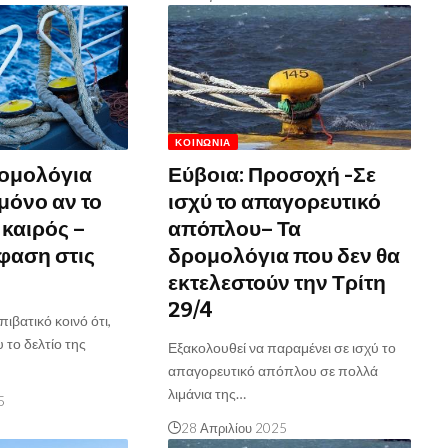
ΚΟΙΝΩΝΊΑ
ρομολόγια
Εύβοια: Προσοχή -Σε
μόνο αν το
ισχύ το απαγορευτικό
 καιρός –
απόπλου– Τα
φαση στις
δρομολόγια που δεν θα
εκτελεστούν την Τρίτη
29/4
ιβατικό κοινό ότι,
το δελτίο της
Εξακολουθεί να παραμένει σε ισχύ το
απαγορευτικό απόπλου σε πολλά
λιμάνια της…
5
28 Απριλίου 2025