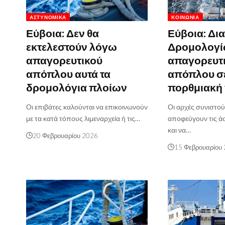
ΑΣΤΥΝΟΜΙΚΆ
ΚΟΙΝΩΝΊΑ
Εύβοια: Δεν θα
Εύβοια: Δι
εκτελεστούν λόγω
Δρομολογί
απαγορευτικού
απαγορευτ
απόπλου αυτά τα
απόπλου σε
δρομολόγια πλοίων
πορθμιακή
Οι επιβάτες καλούνται να επικοινωνούν
Οι αρχές συνιστού
με τα κατά τόπους λιμεναρχεία ή τις…
αποφεύγουν τις ά
και να…
20 Φεβρουαρίου 2026
15 Φεβρουαρίου