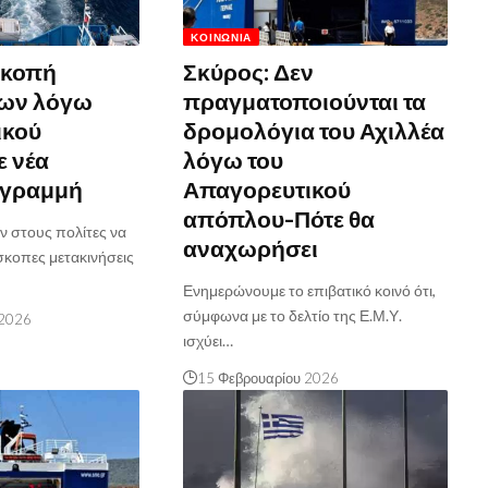
ΚΟΙΝΩΝΊΑ
ακοπή
Σκύρος: Δεν
ων λόγω
πραγματοποιούνται τα
ικού
δρομολόγια του Αχιλλέα
 νέα
λόγω του
 γραμμή
Απαγορευτικού
απόπλου-Πότε θα
ν στους πολίτες να
αναχωρήσει
σκοπες μετακινήσεις
Ενημερώνουμε το επιβατικό κοινό ότι,
σύμφωνα με το δελτίο της Ε.Μ.Υ.
 2026
ισχύει…
15 Φεβρουαρίου 2026