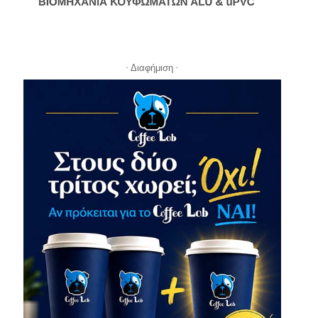
- Διαφήμιση -