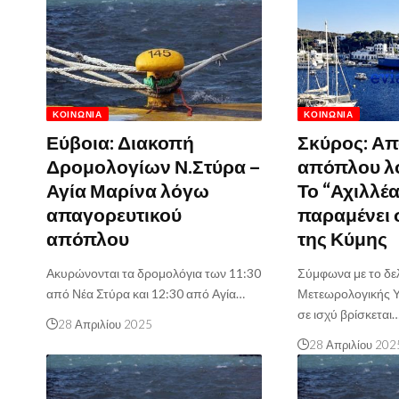
ΚΟΙΝΩΝΊΑ
ΚΟΙΝΩΝΊΑ
Εύβοια: Διακοπή
Σκύρος: Απ
Δρομολογίων Ν.Στύρα –
απόπλου λ
Αγία Μαρίνα λόγω
Το “Αχιλλέ
απαγορευτικού
παραμένει 
απόπλου
της Κύμης
Ακυρώνονται τα δρομολόγια των 11:30
Σύμφωνα με το δελ
από Νέα Στύρα και 12:30 από Αγία…
Μετεωρολογικής Υ
σε ισχύ βρίσκεται
28 Απριλίου 2025
28 Απριλίου 202