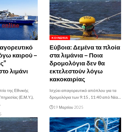
ΚΟΙΝΩΝΊΑ
αγορευτικό
Εύβοια: Δεμένα τα πλοία
όγω καιρού –
στα λιμάνια – Ποια
ας”
δρομολόγια δεν θα
στο λιμάνι
εκτελεστούν λόγω
κακοκαιρίας
τίο της Εθνικής
Ισχύει απαγορευτικό απόπλου για τα
πηρεσίας (Ε.Μ.Υ.),
δρομολόγια των 9:15 , 11:40 από Νέα…
…
19 Μαρτίου 2025
5