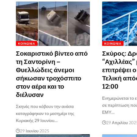
ΚΟΙΝΩΝΊΑ
ΚΟΙΝΩΝΊΑ
Σοκαριστικό βίντεο από
Σκύρος: Δ
τη Σαντορίνη –
“Αχιλλέας” 
Θυελλώδεις άνεμοι
επιτρέψει ο
σήκωσαν τροχόσπιτο
Τελική από
στον αέρα και το
12:00
διέλυσαν
Ενημερώνεται το επ
σε περίπτωση που 
Σκηνές που κόβουν την ανάσα
ΕΜΥ…
καταγράφηκαν το μεσημέρι της
Κυριακής 29 Ιουνίου…
29 Απριλίου 202
29 Ιουνίου 2025