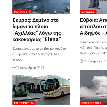
ΚΟΙΝΩΝΊΑ
ΚΟΙΝΩΝΊΑ
Σκύρος: Δεμένο στο
Εύβοια: Απ
λιμάνι το πλοίο
απόπλου σ
“Αχιλλέας” λόγω της
Αιδηψός – 
κακοκαιρίας “Elena”
Η Ανακοίνωση του 
Αιδηψού:Για σήμε
Ενημερώνουμε το επιβατικό κοινό ότι
Δεκεμβρίου 2024 
σύμφωνα με το δελτίο της Ε.Μ.Υ.
ισχύει…
25 Δεκεμβρίου 2
26 Δεκεμβρίου 2024
ΕΠΙΚΑΙΡΌΤΗΤΑ
ΕΠΙΚΑΙΡΌΤΗΤΑ