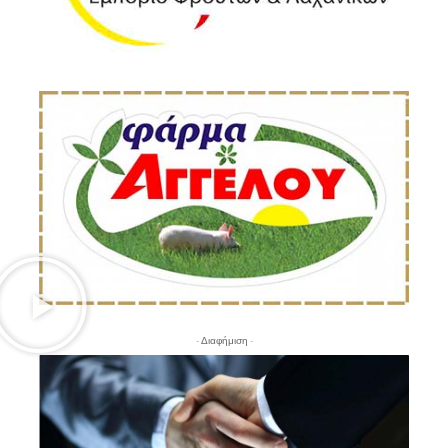
- Διαφήμιση -