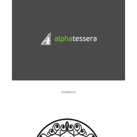
- Διαφήμιση -