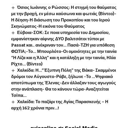
Όσιος Ιωάννης o Ρώσσος: Η στιγμή του θαύματος
με την βροχή, εν μέσω καύσωνα και φωτιάς (Βίντεο)-
Η δέηση-Η διάσωση του Προκοπίου και του Ιερού
Σκηνώματος-Η εικόνα του Θαύματος
Εύβοια-ΣΟΚ: Σε ποια υπηρεσία του Δημοσίου,
εμφανίστηκαν αίφνης ΔΥΟ βαλιτσάτοι τύποι με
Passat και.. ανέκριναν τον… Πασά-ΤΖΗ για υπόθεση
ΦΩΤΙΑ;-Το… Μπουρλότο-Οι ομοιότητες με την ταινία
“Η Λίζα και η Άλλη” και η κατάληξη με την ταινία, Ηλία
Ρίχτο… (Βίντεο)
Χαλκίδα: Η…”Έξυπνη Πόλη” της Βάκα- Σκαμμένοι
δρόμοι τον Αύγουστο-Ράβε, ξήλωνε -Το …Ψηφιακό
αποτύπωμα της Έλενας-Δεν άλλαξαν τους αγωγούς
στην ανάπλαση- Θα το κάνουν τώρα-Αναζητείται
Τσίπα…
Χαλκίδα: Το παζάρι της Αγίας Παρασκευής – Η
αρχή 162 χρόνια πριν…!
eviaonline.gr Social Media