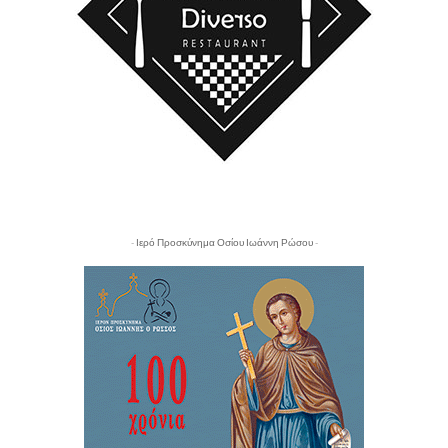
- Ιερό Προσκύνημα Οσίου Ιωάννη Ρώσου -