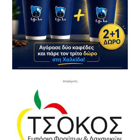
- Διαφήμιση -