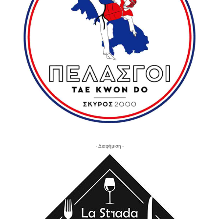
- Διαφήμιση -