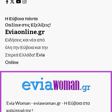
Η Εύβοια πάντα
Online στις Εξελίξεις!
Eviaonline.gr
Ειδήσεις και νέα από
όλη την Εύβοια και την
Στερεά Ελλάδα!
Evia
Online
Evia Woman - eviawoman.gr - Η Εύβοια στα
καλύτερά της!