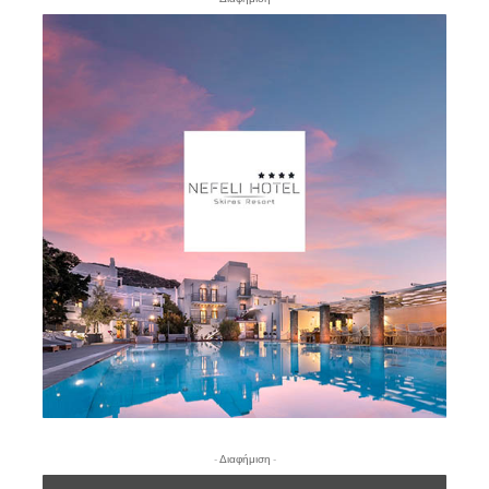
- Διαφήμιση -