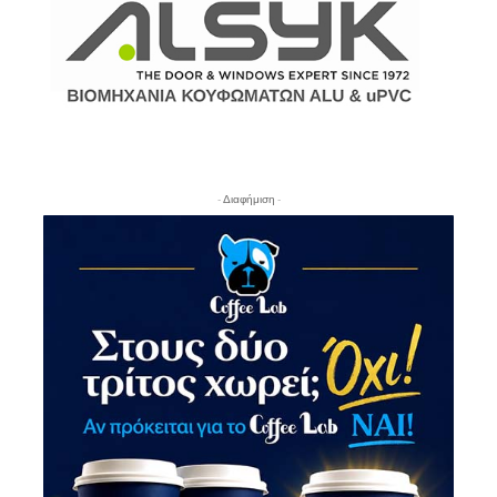
- Διαφήμιση -