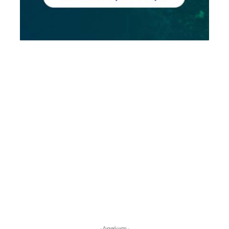
- Διαφήμιση -