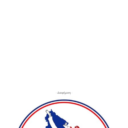
- Διαφήμιση -