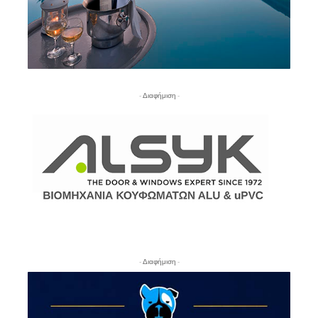
- Διαφήμιση -
- Διαφήμιση -