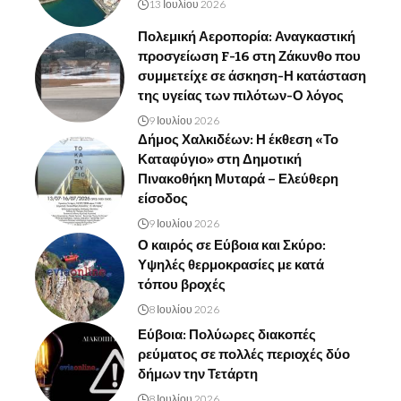
13 Ιουλίου 2026
Πολεμική Αεροπορία: Αναγκαστική
προσγείωση F-16 στη Ζάκυνθο που
συμμετείχε σε άσκηση-Η κατάσταση
της υγείας των πιλότων-Ο λόγος
9 Ιουλίου 2026
Δήμος Χαλκιδέων: Η έκθεση «Το
Καταφύγιο» στη Δημοτική
Πινακοθήκη Μυταρά – Ελεύθερη
είσοδος
9 Ιουλίου 2026
Ο καιρός σε Εύβοια και Σκύρο:
Υψηλές θερμοκρασίες με κατά
τόπου βροχές
8 Ιουλίου 2026
Εύβοια: Πολύωρες διακοπές
ρεύματος σε πολλές περιοχές δύο
δήμων την Τετάρτη
8 Ιουλίου 2026