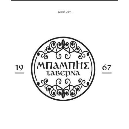
- Διαφήμιση -