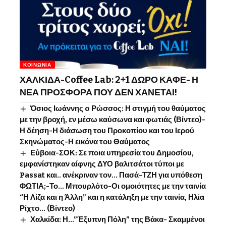
ΚΟΙΝΩΝΊΑ
ΧΑΛΚΙΔΑ-Coffee Lab: 2+1 ΔΩΡΟ ΚΑΦΕ- Η
ΝΕΑ ΠΡΟΣΦΟΡΑ ΠΟΥ ΔΕΝ ΧΑΝΕΤΑΙ!
Όσιος Ιωάννης o Ρώσσος: Η στιγμή του θαύματος
με την βροχή, εν μέσω καύσωνα και φωτιάς (Βίντεο)-
Η δέηση-Η διάσωση του Προκοπίου και του Ιερού
Σκηνώματος-Η εικόνα του Θαύματος
Εύβοια-ΣΟΚ: Σε ποια υπηρεσία του Δημοσίου,
εμφανίστηκαν αίφνης ΔΥΟ βαλιτσάτοι τύποι με
Passat και.. ανέκριναν τον… Πασά-ΤΖΗ για υπόθεση
ΦΩΤΙΑ;-Το… Μπουρλότο-Οι ομοιότητες με την ταινία
“Η Λίζα και η Άλλη” και η κατάληξη με την ταινία, Ηλία
Ρίχτο… (Βίντεο)
Χαλκίδα: Η…”Έξυπνη Πόλη” της Βάκα- Σκαμμένοι