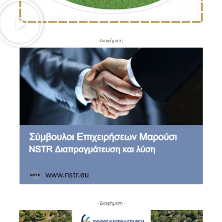
- Διαφήμιση -
- Διαφήμιση -