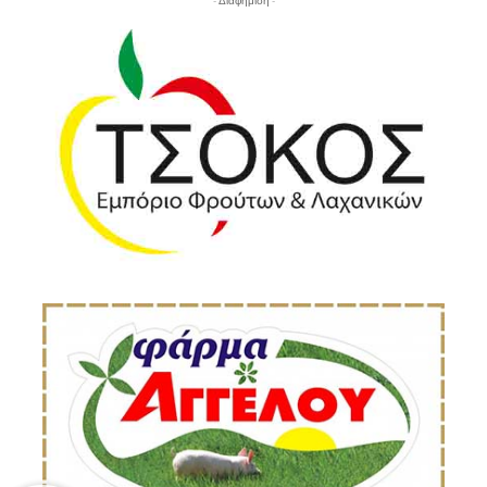
- Διαφήμιση -