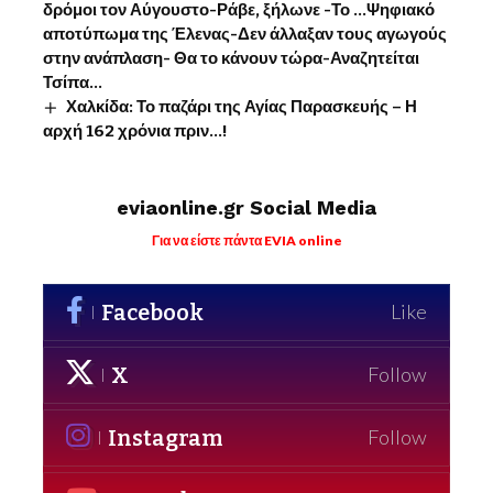
δρόμοι τον Αύγουστο-Ράβε, ξήλωνε -Το …Ψηφιακό
αποτύπωμα της Έλενας-Δεν άλλαξαν τους αγωγούς
στην ανάπλαση- Θα το κάνουν τώρα-Αναζητείται
Τσίπα…
Χαλκίδα: Το παζάρι της Αγίας Παρασκευής – Η
αρχή 162 χρόνια πριν…!
eviaonline.gr Social Media
Για να είστε πάντα EVIA online
Facebook
Like
X
Follow
Instagram
Follow