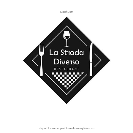
- Διαφήμιση -
- Ιερό Προσκύνημα Οσίου Ιωάννη Ρώσου -