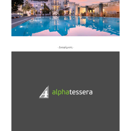
- Διαφήμιση -