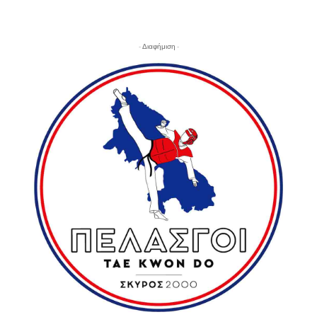
- Διαφήμιση -