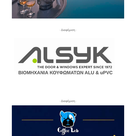
- Διαφήμιση -
- Διαφήμιση -