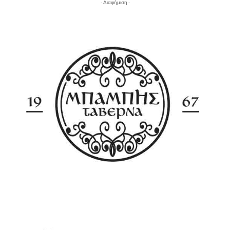
- Διαφήμιση -