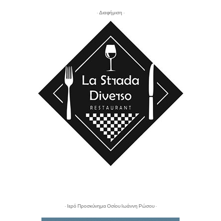
- Διαφήμιση -
- Ιερό Προσκύνημα Οσίου Ιωάννη Ρώσου -