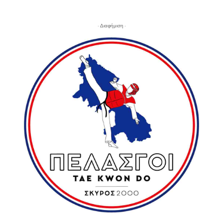
- Διαφήμιση -