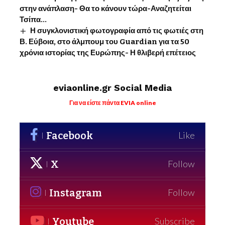
στην ανάπλαση- Θα το κάνουν τώρα-Αναζητείται
Τσίπα…
Η συγκλονιστική φωτογραφία από τις φωτιές στη
Β. Εύβοια, στο άλμπουμ του Guardian για τα 50
χρόνια ιστορίας της Ευρώπης- Η θλιβερή επέτειος
eviaonline.gr Social Media
Για να είστε πάντα EVIA online
Facebook
Like
X
Follow
Instagram
Follow
Youtube
Subscribe