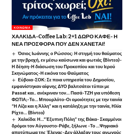
ΚΟΙΝΩΝΊΑ
ΧΑΛΚΙΔΑ-Coffee Lab: 2+1 ΔΩΡΟ ΚΑΦΕ- Η
ΝΕΑ ΠΡΟΣΦΟΡΑ ΠΟΥ ΔΕΝ ΧΑΝΕΤΑΙ!
Όσιος Ιωάννης o Ρώσσος: Η στιγμή του θαύματος
με την βροχή, εν μέσω καύσωνα και φωτιάς (Βίντεο)-
Η δέηση-Η διάσωση του Προκοπίου και του Ιερού
Σκηνώματος-Η εικόνα του Θαύματος
Εύβοια-ΣΟΚ: Σε ποια υπηρεσία του Δημοσίου,
εμφανίστηκαν αίφνης ΔΥΟ βαλιτσάτοι τύποι με
Passat και.. ανέκριναν τον… Πασά-ΤΖΗ για υπόθεση
ΦΩΤΙΑ;-Το… Μπουρλότο-Οι ομοιότητες με την ταινία
“Η Λίζα και η Άλλη” και η κατάληξη με την ταινία, Ηλία
Ρίχτο… (Βίντεο)
Χαλκίδα: Η…”Έξυπνη Πόλη” της Βάκα- Σκαμμένοι
δρόμοι τον Αύγουστο-Ράβε, ξήλωνε -Το …Ψηφιακό
αποτύπωμα της Έλενας-Δεν άλλαξαν τους αγωγούς