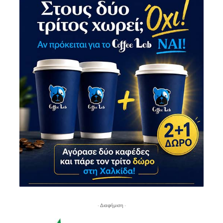
- Διαφήμιση -