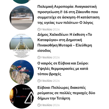
Πολεμική Αεροπορία: Αναγκαστική
προσγείωση F-16 στη Ζάκυνθο που
συμμετείχε σε άσκηση-Η κατάσταση
της υγείας των πιλότων-Ο λόγος
9 Ιουλίου 2026
Δήμος Χαλκιδέων: Η έκθεση «Το
Καταφύγιο» στη Δημοτική
Πινακοθήκη Μυταρά – Ελεύθερη
είσοδος
9 Ιουλίου 2026
Ο καιρός σε Εύβοια και Σκύρο:
Υψηλές θερμοκρασίες με κατά
τόπου βροχές
8 Ιουλίου 2026
Εύβοια: Πολύωρες διακοπές
ρεύματος σε πολλές περιοχές δύο
δήμων την Τετάρτη
8 Ιουλίου 2026