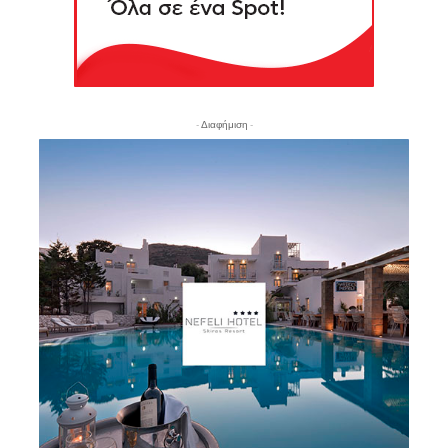
- Διαφήμιση -