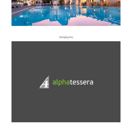
- Διαφήμιση -