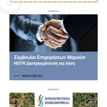
- Διαφήμιση -
- Διαφήμιση -