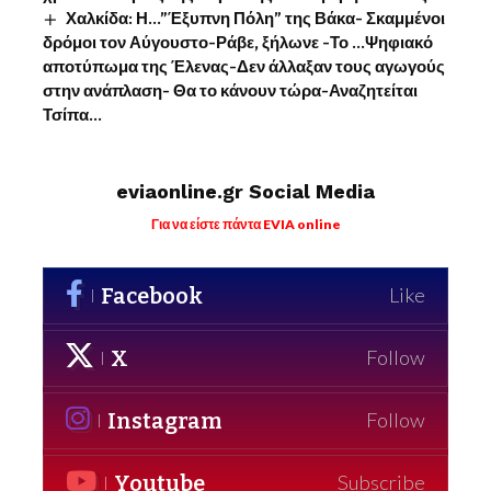
Χαλκίδα: Η…”Έξυπνη Πόλη” της Βάκα- Σκαμμένοι
δρόμοι τον Αύγουστο-Ράβε, ξήλωνε -Το …Ψηφιακό
αποτύπωμα της Έλενας-Δεν άλλαξαν τους αγωγούς
στην ανάπλαση- Θα το κάνουν τώρα-Αναζητείται
Τσίπα…
eviaonline.gr Social Media
Για να είστε πάντα EVIA online
Facebook
Like
X
Follow
Instagram
Follow
Youtube
Subscribe