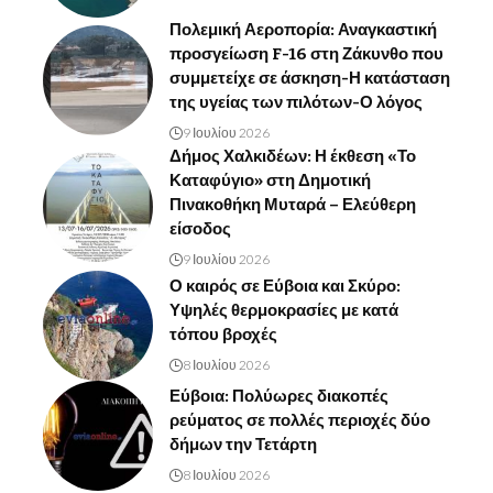
Πολεμική Αεροπορία: Αναγκαστική
προσγείωση F-16 στη Ζάκυνθο που
συμμετείχε σε άσκηση-Η κατάσταση
της υγείας των πιλότων-Ο λόγος
9 Ιουλίου 2026
Δήμος Χαλκιδέων: Η έκθεση «Το
Καταφύγιο» στη Δημοτική
Πινακοθήκη Μυταρά – Ελεύθερη
είσοδος
9 Ιουλίου 2026
Ο καιρός σε Εύβοια και Σκύρο:
Υψηλές θερμοκρασίες με κατά
τόπου βροχές
8 Ιουλίου 2026
Εύβοια: Πολύωρες διακοπές
ρεύματος σε πολλές περιοχές δύο
δήμων την Τετάρτη
8 Ιουλίου 2026