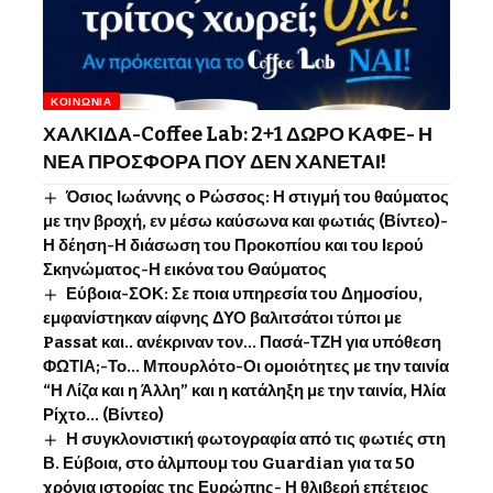
ΚΟΙΝΩΝΊΑ
ΧΑΛΚΙΔΑ-Coffee Lab: 2+1 ΔΩΡΟ ΚΑΦΕ- Η
ΝΕΑ ΠΡΟΣΦΟΡΑ ΠΟΥ ΔΕΝ ΧΑΝΕΤΑΙ!
Όσιος Ιωάννης o Ρώσσος: Η στιγμή του θαύματος
με την βροχή, εν μέσω καύσωνα και φωτιάς (Βίντεο)-
Η δέηση-Η διάσωση του Προκοπίου και του Ιερού
Σκηνώματος-Η εικόνα του Θαύματος
Εύβοια-ΣΟΚ: Σε ποια υπηρεσία του Δημοσίου,
εμφανίστηκαν αίφνης ΔΥΟ βαλιτσάτοι τύποι με
Passat και.. ανέκριναν τον… Πασά-ΤΖΗ για υπόθεση
ΦΩΤΙΑ;-Το… Μπουρλότο-Οι ομοιότητες με την ταινία
“Η Λίζα και η Άλλη” και η κατάληξη με την ταινία, Ηλία
Ρίχτο… (Βίντεο)
Η συγκλονιστική φωτογραφία από τις φωτιές στη
Β. Εύβοια, στο άλμπουμ του Guardian για τα 50
χρόνια ιστορίας της Ευρώπης- Η θλιβερή επέτειος