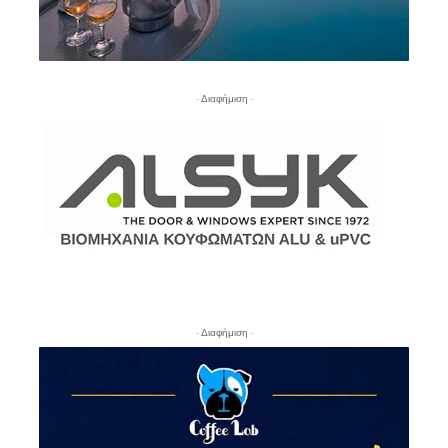
- Διαφήμιση -
- Διαφήμιση -