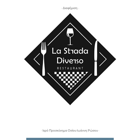
- Διαφήμιση -
- Ιερό Προσκύνημα Οσίου Ιωάννη Ρώσου -