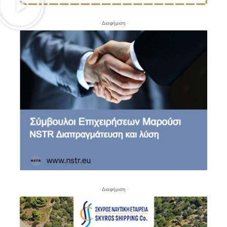
- Διαφήμιση -
- Διαφήμιση -