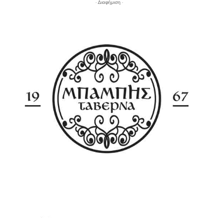
- Διαφήμιση -