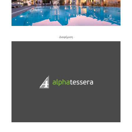
- Διαφήμιση -