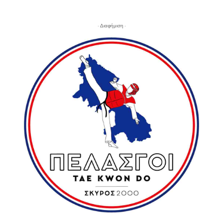
- Διαφήμιση -