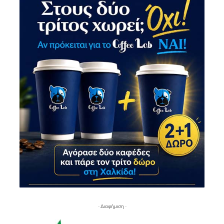
- Διαφήμιση -