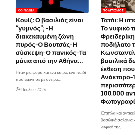
ΚΟΙΝΩΝΊΑ
ΠΟΛΙΤΙΣΜΌΣ
Κουίζ: Ο βασιλιάς είναι
Τατόι: Η ισ
“γυμνός”; -Η
Το νυφικό τ
διακεκαυμένη ζώνη
Φρειδερίκη
πυρός-Ο Βουτσάς-Η
ποδήλατο 
σύσκεψη-Ο πανικός-Τα
Κωνσταντίνο
μάτια από την Αθήνα…
βασιλικά δ
έκθεση που
Ηταν μια φορά και ένα καιρό, ένα παιδί
Ανάκτορο-
που ξεκίνησε με όνειρα…
περισσότε
4 Ιουλίου 2026
100.000 αν
Φωτογραφί
Έπιπλα και αντικε
βασιλικά σαλόνια 
νυφικό της…