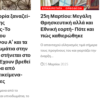
ΕΠΙΚΑΙΡΌΤΗΤΑ
ΟΡΘΟΔΟΞΊΑ
τορία ξαναζεί-
25η Μαρτίου: Μεγάλη
ης
Θρησκευτική αλλά και
ς-Το
Εθνική εορτή- Πότε και
του
πώς καθιερώθηκε
υ Α’ και τα
Ο απανταχού ελληνισμός τιμά σήμερα
ωμάτια στην
τους προγόνους του και γιορτάζει την
 στήνεται στο
έναρξη…
Έχουν βρεθεί
25 Μαρτίου 2025
ρα από
τικείμενα-
ες
ίμενα από το
και υπνοδωμάτια, το