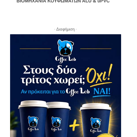
- Διαφήμιση -