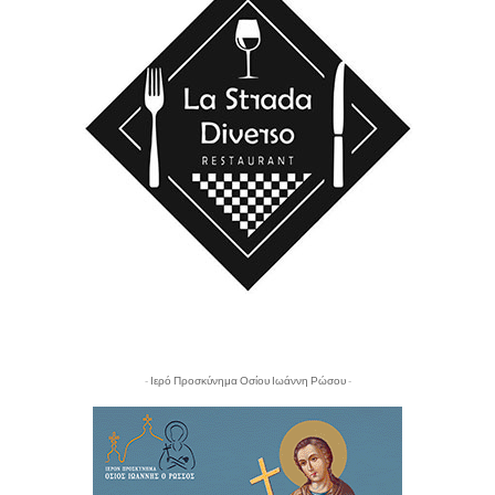
- Ιερό Προσκύνημα Οσίου Ιωάννη Ρώσου -