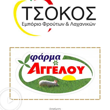
- Διαφήμιση -