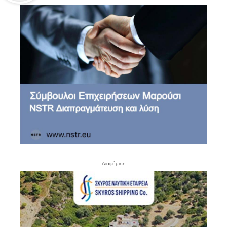
- Διαφήμιση -