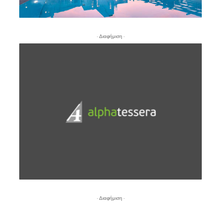
- Διαφήμιση -
- Διαφήμιση -