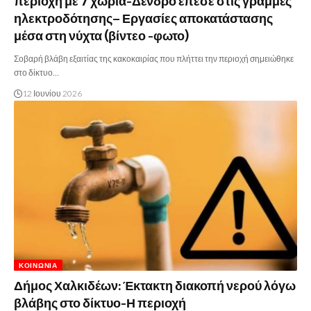
περιοχή με 7 χωριά-Δένδρο έπεσε στις γραμμές
ηλεκτροδότησης– Εργασίες αποκατάστασης
μέσα στη νύχτα (βίντεο -φωτο)
Σοβαρή βλάβη εξαιτίας της κακοκαιρίας που πλήττει την περιοχή σημειώθηκε
στο δίκτυο…
12 Ιουνίου 2026
ΚΟΙΝΩΝΊΑ
Δήμος Χαλκιδέων: Έκτακτη διακοπή νερού λόγω
βλάβης στο δίκτυο-Η περιοχή