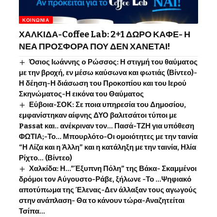
ΚΟΙΝΩΝΊΑ
ΧΑΛΚΙΔΑ-Coffee Lab: 2+1 ΔΩΡΟ ΚΑΦΕ- Η
ΝΕΑ ΠΡΟΣΦΟΡΑ ΠΟΥ ΔΕΝ ΧΑΝΕΤΑΙ!
Όσιος Ιωάννης o Ρώσσος: Η στιγμή του θαύματος
με την βροχή, εν μέσω καύσωνα και φωτιάς (Βίντεο)-
Η δέηση-Η διάσωση του Προκοπίου και του Ιερού
Σκηνώματος-Η εικόνα του Θαύματος
Εύβοια-ΣΟΚ: Σε ποια υπηρεσία του Δημοσίου,
εμφανίστηκαν αίφνης ΔΥΟ βαλιτσάτοι τύποι με
Passat και.. ανέκριναν τον… Πασά-ΤΖΗ για υπόθεση
ΦΩΤΙΑ;-Το… Μπουρλότο-Οι ομοιότητες με την ταινία
“Η Λίζα και η Άλλη” και η κατάληξη με την ταινία, Ηλία
Ρίχτο… (Βίντεο)
Χαλκίδα: Η…”Έξυπνη Πόλη” της Βάκα- Σκαμμένοι
δρόμοι τον Αύγουστο-Ράβε, ξήλωνε -Το …Ψηφιακό
αποτύπωμα της Έλενας-Δεν άλλαξαν τους αγωγούς
στην ανάπλαση- Θα το κάνουν τώρα-Αναζητείται
Τσίπα…