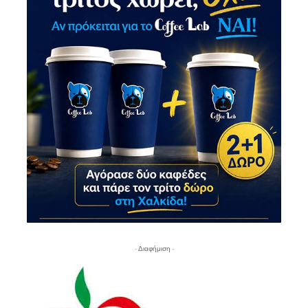
- Διαφήμιση -