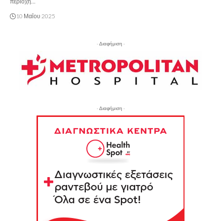
περιοχή…
10 Μαΐου 2025
- Διαφήμιση -
- Διαφήμιση -