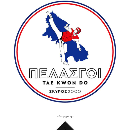
- Διαφήμιση -