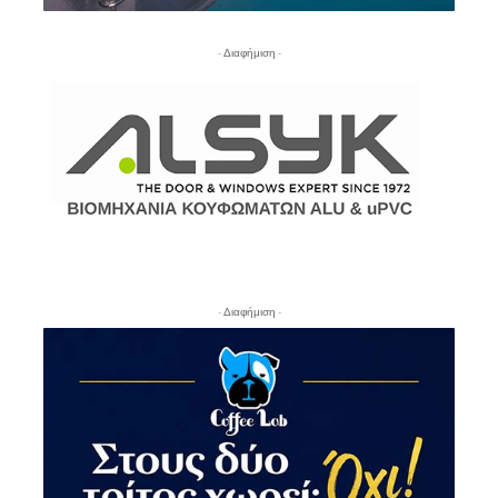
- Διαφήμιση -
- Διαφήμιση -