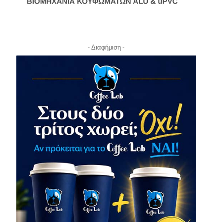
- Διαφήμιση -