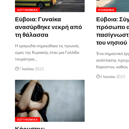
ΑΣΤΥΝΟΜΙΚΆ
ΚΟΙΝΩΝΊΑ
Εύβοια: Γυναίκα
Εύβοια: Σύ
ανασύρθηκε νεκρή από
πρόσωπο 
τη θάλασσα
πασίγνωστ
του νησιού
Η τραγωδία σημειώθηκε τις πρωινές
ώρες της Κυριακής όταν μια Γαλλίδα
Ένα σημαντικό έρ
τουρίστρια…
ανάπλασης προχω
Καρύστου, καθώς 
7 Ιουλίου 2025
4 Ιουνίου 2025
ΑΣΤΥΝΟΜΙΚΆ
Κάρυστος: