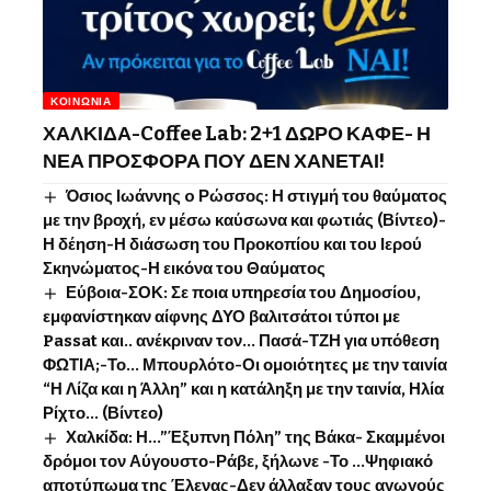
ΚΟΙΝΩΝΊΑ
ΧΑΛΚΙΔΑ-Coffee Lab: 2+1 ΔΩΡΟ ΚΑΦΕ- Η
ΝΕΑ ΠΡΟΣΦΟΡΑ ΠΟΥ ΔΕΝ ΧΑΝΕΤΑΙ!
Όσιος Ιωάννης o Ρώσσος: Η στιγμή του θαύματος
με την βροχή, εν μέσω καύσωνα και φωτιάς (Βίντεο)-
Η δέηση-Η διάσωση του Προκοπίου και του Ιερού
Σκηνώματος-Η εικόνα του Θαύματος
Εύβοια-ΣΟΚ: Σε ποια υπηρεσία του Δημοσίου,
εμφανίστηκαν αίφνης ΔΥΟ βαλιτσάτοι τύποι με
Passat και.. ανέκριναν τον… Πασά-ΤΖΗ για υπόθεση
ΦΩΤΙΑ;-Το… Μπουρλότο-Οι ομοιότητες με την ταινία
“Η Λίζα και η Άλλη” και η κατάληξη με την ταινία, Ηλία
Ρίχτο… (Βίντεο)
Χαλκίδα: Η…”Έξυπνη Πόλη” της Βάκα- Σκαμμένοι
δρόμοι τον Αύγουστο-Ράβε, ξήλωνε -Το …Ψηφιακό
αποτύπωμα της Έλενας-Δεν άλλαξαν τους αγωγούς