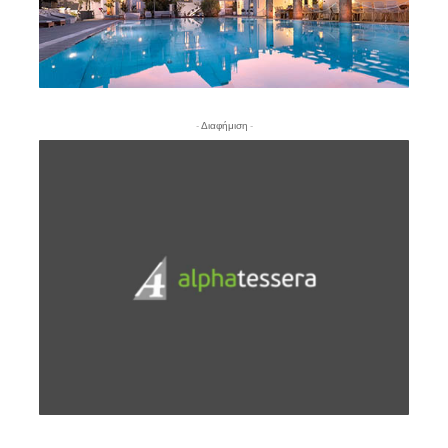
- Διαφήμιση -