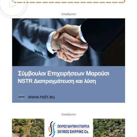
- Διαφήμιση -
- Διαφήμιση -