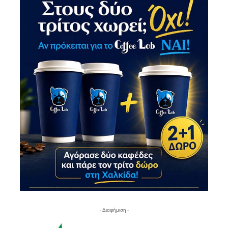
- Διαφήμιση -