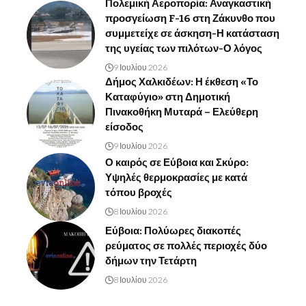
Πολεμική Αεροπορία: Αναγκαστική
προσγείωση F-16 στη Ζάκυνθο που
συμμετείχε σε άσκηση-Η κατάσταση
της υγείας των πιλότων-Ο λόγος
9 Ιουλίου 2026
Δήμος Χαλκιδέων: Η έκθεση «Το
Καταφύγιο» στη Δημοτική
Πινακοθήκη Μυταρά – Ελεύθερη
είσοδος
9 Ιουλίου 2026
Ο καιρός σε Εύβοια και Σκύρο:
Υψηλές θερμοκρασίες με κατά
τόπου βροχές
8 Ιουλίου 2026
Εύβοια: Πολύωρες διακοπές
ρεύματος σε πολλές περιοχές δύο
δήμων την Τετάρτη
8 Ιουλίου 2026