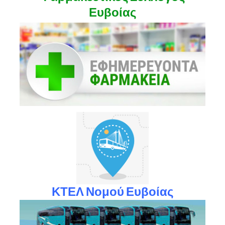
Ευβοίας
ΚΤΕΛ Νομού Ευβοίας