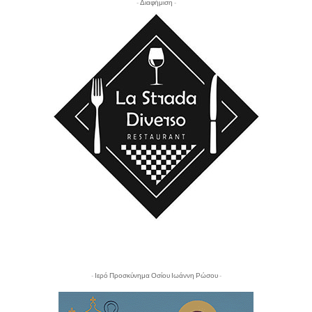
- Διαφήμιση -
- Ιερό Προσκύνημα Οσίου Ιωάννη Ρώσου -