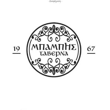
- Διαφήμιση -