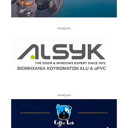
- Διαφήμιση -
- Διαφήμιση -