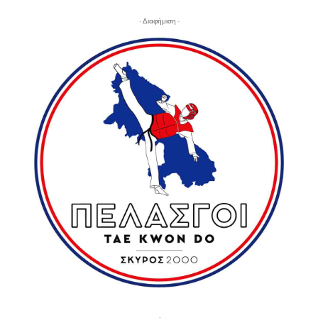
- Διαφήμιση -