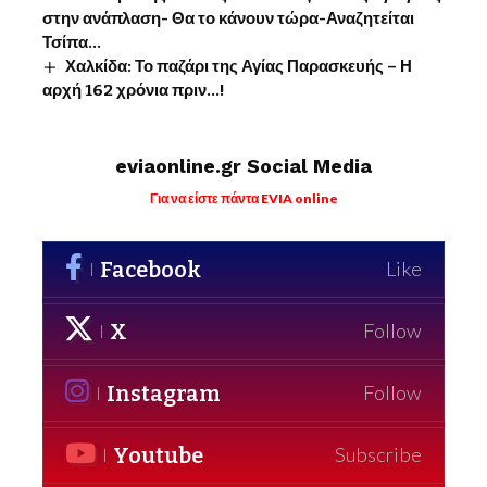
στην ανάπλαση- Θα το κάνουν τώρα-Αναζητείται
Τσίπα…
Χαλκίδα: Το παζάρι της Αγίας Παρασκευής – Η
αρχή 162 χρόνια πριν…!
eviaonline.gr Social Media
Για να είστε πάντα EVIA online
Facebook
Like
X
Follow
Instagram
Follow
Youtube
Subscribe