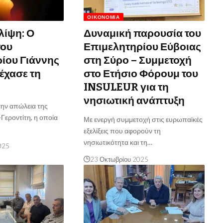
ΟΙΚΟΝΟΜΊΑ
λίψη: Ο
Δυναμική παρουσία του
του
Επιμελητηρίου Εύβοιας
ίου Γιάννης
στη Σύρο – Συμμετοχή
έχασε τη
στο Ετήσιο Φόρουμ του
INSULEUR για τη
νησιωτική ανάπτυξη
την απώλεια της
Γεροντίτη, η οποία
Με ενεργή συμμετοχή στις ευρωπαϊκές
εξελίξεις που αφορούν τη
νησιωτικότητα και τη…
025
23 Οκτωβρίου 2025