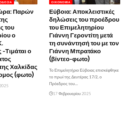
ΟΔΟΞΊΑ
ΟΙΚΟΝΟΜΊΑ
ώρα: Παρών
Εύβοια: Αποκλειστικές
της
δηλώσεις του προέδρου
ς του
του Επιμελητηρίου
ίου ο
Γιάννη Γεροντίτη μετά
.
τη συνάντησή του με τον
 -Τιμάται ο
Γιάννη Μπρατάκο
ατος
(βίντεο-φωτο)
της Χαλκίδας
Το Επιμελητήριο Εύβοιας επισκέφθηκε
ομος (φωτο)
το πρωί της Δευτέρας 17/2, ο
Πρόεδρος του…
 2025
17 Φεβρουαρίου 2025