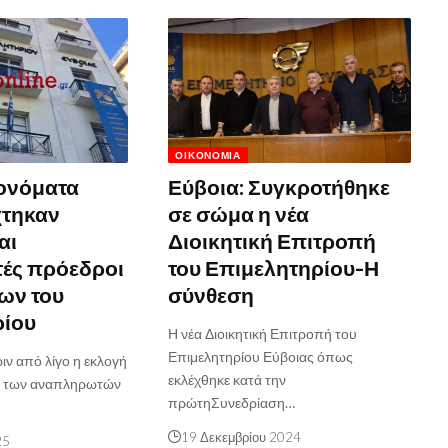
ΟΙΚΟΝΟΜΊΑ
 ονόματα
Εύβοια: Συγκροτήθηκε
χτηκαν
σε σώμα η νέα
αι
Διοικητική Επιτροπή
ές πρόεδροι
του Επιμελητηρίου-Η
ων του
σύνθεση
ρίου
Η νέα Διοικητική Επιτροπή του
Επιμελητηρίου Εύβοιας όπως
ν από λίγο η εκλογή
εκλέχθηκε κατά την
ι των αναπληρωτών
πρώτηΣυνεδρίαση…
19 Δεκεμβρίου 2024
25