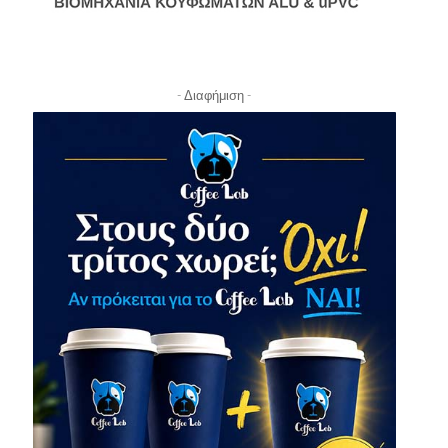
- Διαφήμιση -