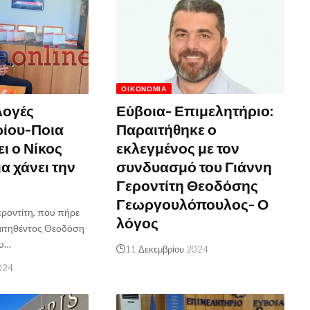
ΟΙΚΟΝΟΜΊΑ
λογές
Εύβοια- Επιμελητήριο:
ρίου-Ποια
Παραιτήθηκε ο
ι ο Νίκος
εκλεγμένος με τον
 χάνει την
συνδυασμό του Γιάννη
Γεροντίτη Θεοδόσης
Γεωργουλόπουλος- Ο
εροντίτη, που πήρε
λόγος
αιτηθέντος Θεοδόση
υ…
11 Δεκεμβρίου 2024
024