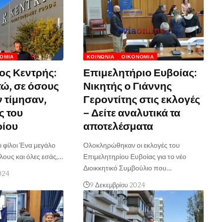
ΟΜΊΑ
ΚΟΙΝΩΝΊΑ
ΟΙΚΟΝΟΜΊΑ
ος Κεντρής:
Επιμελητήριο Ευβοίας:
τώ, σε όσους
Νικητής ο Γιάννης
ν τίμησαν,
Γεροντίτης στις εκλογές
ς του
– Δείτε αναλυτικά τα
ρίου
αποτελέσματα
ι φίλοι Ένα μεγάλο
Ολοκληρώθηκαν οι εκλογές του
λους και όλες εσάς,…
Επιμελητηρίου Ευβοίας για το νέο
Διοικκητικό Συμβούλιο που…
024
9 Δεκεμβρίου 2024