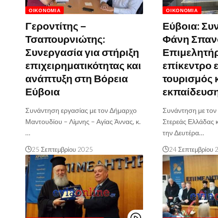
ΟΙΚΟΝΟΜΊΑ
ΟΙΚΟΝΟΜΊΑ
Γεροντίτης –
Εύβοια: Συ
Τσαπουρνιώτης:
Φάνη Σπανο
Συνεργασία για στήριξη
Επιμελητήρ
επιχειρηματικότητας και
επίκεντρο 
ανάπτυξη στη Βόρεια
τουρισμός 
Εύβοια
εκπαίδευσ
Συνάντηση εργασίας με τον Δήμαρχο
Συνάντηση με τον
Μαντουδίου – Λίμνης – Αγίας Άννας, κ.
Στερεάς Ελλάδας κ
…
την Δευτέρα…
25 Σεπτεμβρίου 2025
24 Σεπτεμβρίου 