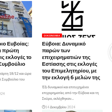
ΟΙΚΟΝΟΜΊΑ
ιο Ευβοίας:
Εύβοια: Δυναμικό
ι πρώτη
παρών των
ις εκλογές το
επιχειρηματιών της
 Συμβούλιο
Εστίασης στις εκλογές
του Επιμελητηρίου, με
ετάρτη 18/12 και ώρα
την εκλογή 6 μελών της
κό Συμβούλιο του
Έξι δυναμικοί και επιτυχημένοι
επιχειρηματίες από την Εύβοια και τη
024
Σκύρο, εκλέχθηκαν…
14 Δεκεμβρίου 2024