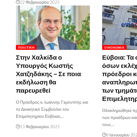
22 Φεβρουαρίου 2025
ΠΟΛΙΤΙΚΉ
ΟΙΚΟΝΟΜΊΑ
Στην Χαλκίδα ο
Εύβοια: Τα
Υπουργός Κωστής
όσων εκλέ
Χατζηδάκης – Σε ποια
πρόεδροι κ
εκδήλωση θα
αναπληρωτ
παρευρεθεί
των τμημάτ
Επιμελητη
Ο Πρόεδρος κ. Ιωάννης Γεροντίτης και
το Διοικητικό Συμβούλιο του
Ολοκληρώθηκε πρι
Επιμελητηρίου Εύβοιας…
των προέδρων κα
τους…
13 Φεβρουαρίου 2025
8 Ιανουαρίου 20