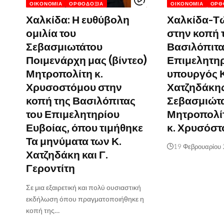
ΟΙΚΟΝΟΜΊΑ
ΟΡΘΟΔΟΞΊΑ
ΟΙΚΟΝΟΜΊΑ
ΟΡΘ
Χαλκίδα: Η ευθύβολη
Χαλκίδα-Τ
ομιλία του
στην κοπή 
Σεβασμιωτάτου
Βασιλόπιτα
Ποιμενάρχη μας (βίντεο)
Επιμελητηρ
Μητροπολίτη κ.
υπουργός Κ
Χρυσοστόμου στην
Χατζηδάκης
κοπή της Βασιλόπιτας
Σεβασμιώτ
του Επιμελητηρίου
Μητροπολί
Ευβοίας, όπου τιμήθηκε
κ. Χρυσόστ
Τα μηνύματα των Κ.
19 Φεβρουαρίου
Χατζηδάκη και Γ.
Γεροντίτη
Σε μια εξαιρετική και πολύ ουσιαστική
εκδήλωση όπου πραγματοποιήθηκε η
κοπή της…