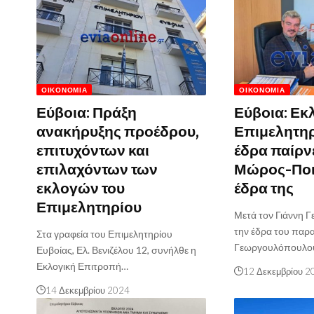
ΟΙΚΟΝΟΜΊΑ
ΟΙΚΟΝΟΜΊΑ
Εύβοια: Πράξη
Εύβοια: Εκ
ανακήρυξης προέδρου,
Επιμελητη
επιτυχόντων και
έδρα παίρνε
επιλαχόντων των
Μώρος-Ποια
εκλογών του
έδρα της
Επιμελητηρίου
Μετά τον Γιάννη Γ
την έδρα του παρ
Στα γραφεία του Επιμελητηρίου
Γεωργουλόπουλο
Ευβοίας, Ελ. Βενιζέλου 12, συνήλθε η
Εκλογική Επιτροπή…
12 Δεκεμβρίου 2
14 Δεκεμβρίου 2024