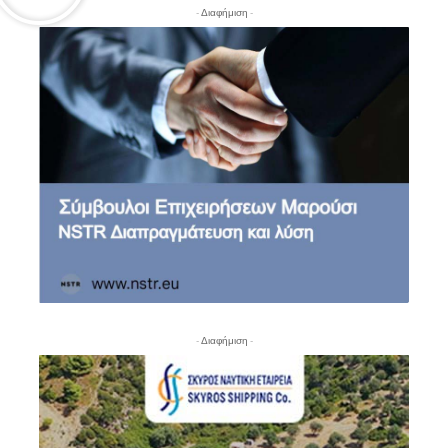
- Διαφήμιση -
- Διαφήμιση -