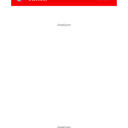
- Διαφήμιση -
- Διαφήμιση -