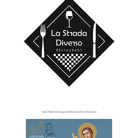
- Ιερό Προσκύνημα Οσίου Ιωάννη Ρώσου -