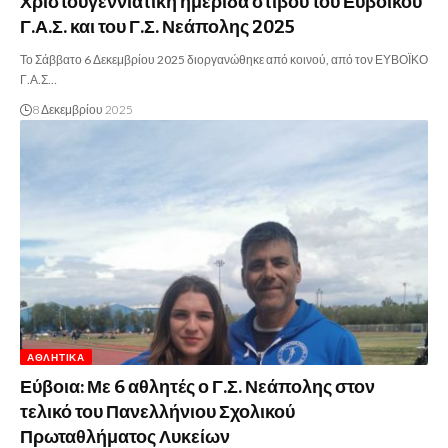
Χριστουγεννιάτικη ημερίδα στίβου του Ευβοϊκού
Γ.Α.Σ. και του Γ.Σ. Νεάπολης 2025
Το Σάββατο 6 Δεκεμβρίου 2025 διοργανώθηκε από κοινού, από τον ΕΥΒΟΪΚΟ
Γ.Α.Σ…
8 Δεκεμβρίου 2025
ΑΘΛΗΤΙΚΆ
Εύβοια: Με 6 αθλητές ο Γ.Σ. Νεάπολης στον
τελικό του Πανελλήνιου Σχολικού
Πρωταθλήματος Λυκείων