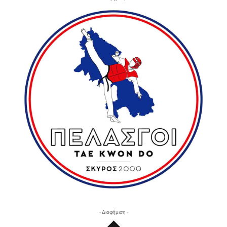
- Διαφήμιση -