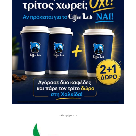
- Διαφήμιση -