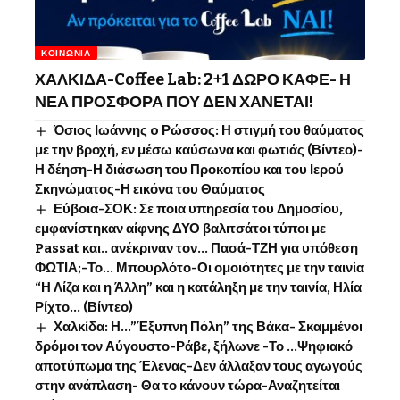
ΚΟΙΝΩΝΊΑ
ΧΑΛΚΙΔΑ-Coffee Lab: 2+1 ΔΩΡΟ ΚΑΦΕ- Η
ΝΕΑ ΠΡΟΣΦΟΡΑ ΠΟΥ ΔΕΝ ΧΑΝΕΤΑΙ!
Όσιος Ιωάννης o Ρώσσος: Η στιγμή του θαύματος
με την βροχή, εν μέσω καύσωνα και φωτιάς (Βίντεο)-
Η δέηση-Η διάσωση του Προκοπίου και του Ιερού
Σκηνώματος-Η εικόνα του Θαύματος
Εύβοια-ΣΟΚ: Σε ποια υπηρεσία του Δημοσίου,
εμφανίστηκαν αίφνης ΔΥΟ βαλιτσάτοι τύποι με
Passat και.. ανέκριναν τον… Πασά-ΤΖΗ για υπόθεση
ΦΩΤΙΑ;-Το… Μπουρλότο-Οι ομοιότητες με την ταινία
“Η Λίζα και η Άλλη” και η κατάληξη με την ταινία, Ηλία
Ρίχτο… (Βίντεο)
Χαλκίδα: Η…”Έξυπνη Πόλη” της Βάκα- Σκαμμένοι
δρόμοι τον Αύγουστο-Ράβε, ξήλωνε -Το …Ψηφιακό
αποτύπωμα της Έλενας-Δεν άλλαξαν τους αγωγούς
στην ανάπλαση- Θα το κάνουν τώρα-Αναζητείται