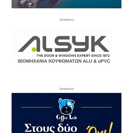
- Διαφήμιση -
- Διαφήμιση -