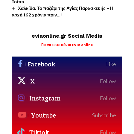
Τσίπα…
Χαλκίδα: Το παζάρι της Αγίας Παρασκευής – Η
αρχή 162 χρόνια πριν…!
eviaonline.gr Social Media
Για να είστε πάντα EVIA online
Facebook
Like
X
Follow
Instagram
Follow
Youtube
Subscribe
Tiktok
Follow