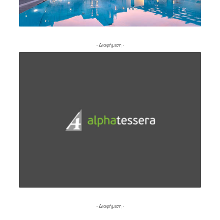
- Διαφήμιση -
- Διαφήμιση -