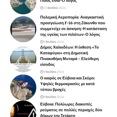
Ποιος είναι-Ο λόγος
13 Ιουλίου 2026
Πολεμική Αεροπορία: Αναγκαστική
προσγείωση F-16 στη Ζάκυνθο που
συμμετείχε σε άσκηση-Η κατάσταση
της υγείας των πιλότων-Ο λόγος
9 Ιουλίου 2026
Δήμος Χαλκιδέων: Η έκθεση «Το
Καταφύγιο» στη Δημοτική
Πινακοθήκη Μυταρά – Ελεύθερη
είσοδος
9 Ιουλίου 2026
Ο καιρός σε Εύβοια και Σκύρο:
Υψηλές θερμοκρασίες με κατά
τόπου βροχές
8 Ιουλίου 2026
Εύβοια: Πολύωρες διακοπές
ρεύματος σε πολλές περιοχές δύο
δήμων την Τετάρτη