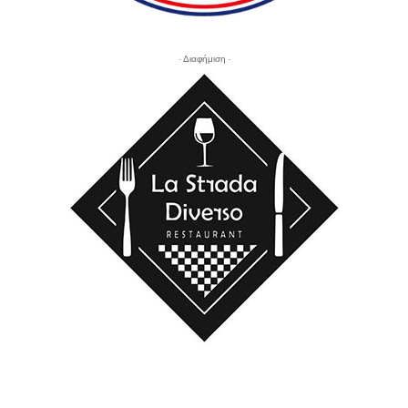
- Διαφήμιση -