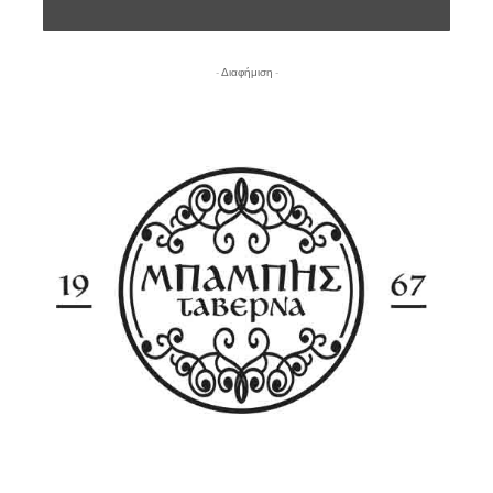
- Διαφήμιση -