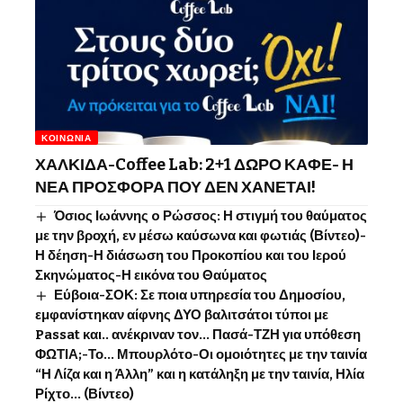
ΚΟΙΝΩΝΊΑ
ΧΑΛΚΙΔΑ-Coffee Lab: 2+1 ΔΩΡΟ ΚΑΦΕ- Η
ΝΕΑ ΠΡΟΣΦΟΡΑ ΠΟΥ ΔΕΝ ΧΑΝΕΤΑΙ!
Όσιος Ιωάννης o Ρώσσος: Η στιγμή του θαύματος
με την βροχή, εν μέσω καύσωνα και φωτιάς (Βίντεο)-
Η δέηση-Η διάσωση του Προκοπίου και του Ιερού
Σκηνώματος-Η εικόνα του Θαύματος
Εύβοια-ΣΟΚ: Σε ποια υπηρεσία του Δημοσίου,
εμφανίστηκαν αίφνης ΔΥΟ βαλιτσάτοι τύποι με
Passat και.. ανέκριναν τον… Πασά-ΤΖΗ για υπόθεση
ΦΩΤΙΑ;-Το… Μπουρλότο-Οι ομοιότητες με την ταινία
“Η Λίζα και η Άλλη” και η κατάληξη με την ταινία, Ηλία
Ρίχτο… (Βίντεο)