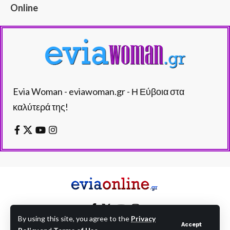
Online
Evia Woman - eviawoman.gr - Η Εύβοια στα
καλύτερά της!
By using this site, you agree to the
Privacy
Accept