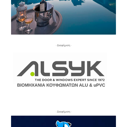
- Διαφήμιση -
- Διαφήμιση -