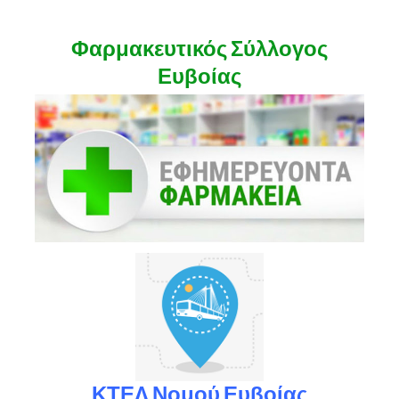
Φαρμακευτικός Σύλλογος
Ευβοίας
ΚΤΕΛ Νομού Ευβοίας