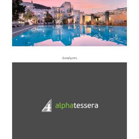
- Διαφήμιση -