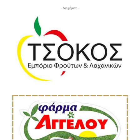
- Διαφήμιση -