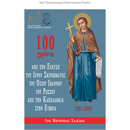
- Ιερό Προσκύνημα Οσίου Ιωάννη Ρώσου -