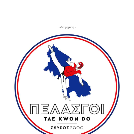
- Διαφήμιση -