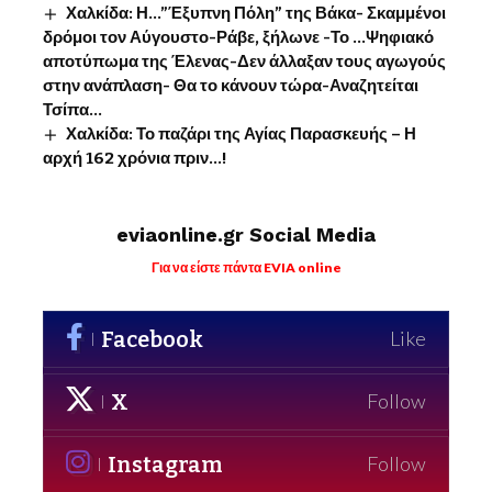
Χαλκίδα: Η…”Έξυπνη Πόλη” της Βάκα- Σκαμμένοι
δρόμοι τον Αύγουστο-Ράβε, ξήλωνε -Το …Ψηφιακό
αποτύπωμα της Έλενας-Δεν άλλαξαν τους αγωγούς
στην ανάπλαση- Θα το κάνουν τώρα-Αναζητείται
Τσίπα…
Χαλκίδα: Το παζάρι της Αγίας Παρασκευής – Η
αρχή 162 χρόνια πριν…!
eviaonline.gr Social Media
Για να είστε πάντα EVIA online
Facebook
Like
X
Follow
Instagram
Follow