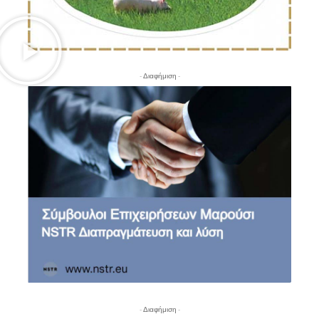
- Διαφήμιση -
- Διαφήμιση -