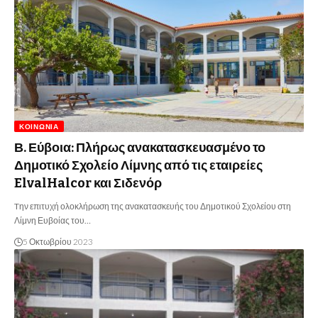
ΚΟΙΝΩΝΊΑ
Β. Εύβοια: Πλήρως ανακατασκευασμένο το
Δημοτικό Σχολείο Λίμνης από τις εταιρείες
ElvalHalcor και Σιδενόρ
Tην επιτυχή ολοκλήρωση της ανακατασκευής του Δημοτικού Σχολείου στη
Λίμνη Ευβοίας του…
5 Οκτωβρίου 2023