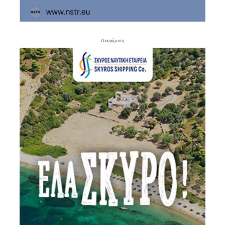
- Διαφήμιση -