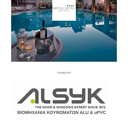
- Διαφήμιση -