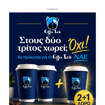
- Διαφήμιση -