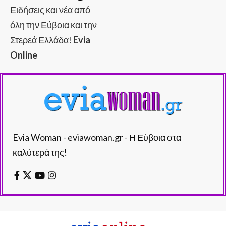
Ειδήσεις και νέα από
όλη την Εύβοια και την
Στερεά Ελλάδα!
Evia
Online
Evia Woman - eviawoman.gr - Η Εύβοια στα
καλύτερά της!