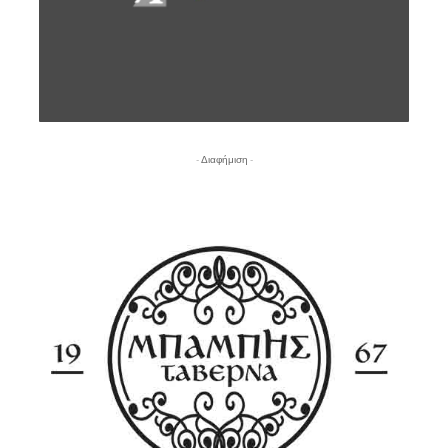
- Διαφήμιση -