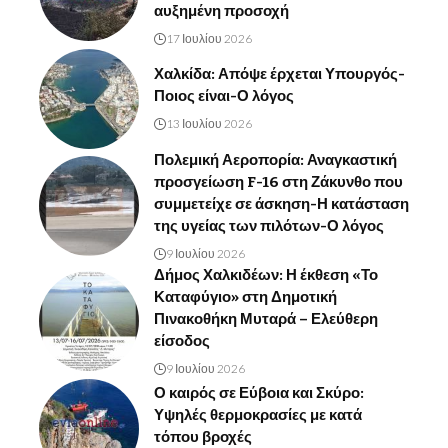
αυξημένη προσοχή
17 Ιουλίου 2026
Χαλκίδα: Απόψε έρχεται Υπουργός-
Ποιος είναι-Ο λόγος
13 Ιουλίου 2026
Πολεμική Αεροπορία: Αναγκαστική
προσγείωση F-16 στη Ζάκυνθο που
συμμετείχε σε άσκηση-Η κατάσταση
της υγείας των πιλότων-Ο λόγος
9 Ιουλίου 2026
Δήμος Χαλκιδέων: Η έκθεση «Το
Καταφύγιο» στη Δημοτική
Πινακοθήκη Μυταρά – Ελεύθερη
είσοδος
9 Ιουλίου 2026
Ο καιρός σε Εύβοια και Σκύρο:
Υψηλές θερμοκρασίες με κατά
τόπου βροχές