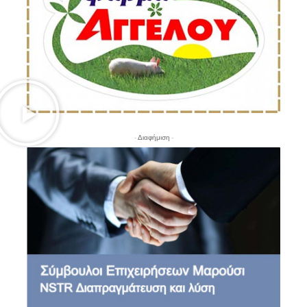
- Διαφήμιση -