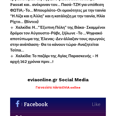
Passat και.. ανέκριναν τον… Πασά-ΤΖΗ για υπόθεση
ΦΩΤΙΑ;-Το… Μπουρλότο-Οι ομοιότητες με την ταινία
“Η Λίζα και η Άλλη” και η κατάληξη με την ταινία, Ηλία
Ρίχτο… (Βίντεο)
Χαλκίδα: Η…”Έξυπνη Πόλη” της Βάκα- Σκαμμένοι
δρόμοι τον Αύγουστο-Ράβε, ξήλωνε -Το …Ψηφιακό
αποτύπωμα της Έλενας-Δεν άλλαξαν τους αγωγούς
στην ανάπλαση- Θα το κάνουν τώρα-Αναζητείται
Τσίπα…
Χαλκίδα: Το παζάρι της Αγίας Παρασκευής – Η
αρχή 162 χρόνια πριν…!
eviaonline.gr Social Media
Για να είστε πάντα EVIA online
Facebook
Like