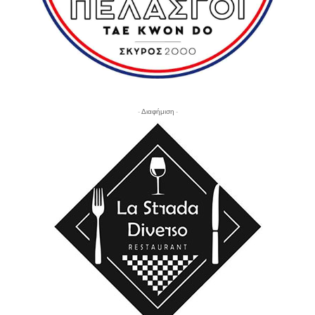
- Διαφήμιση -