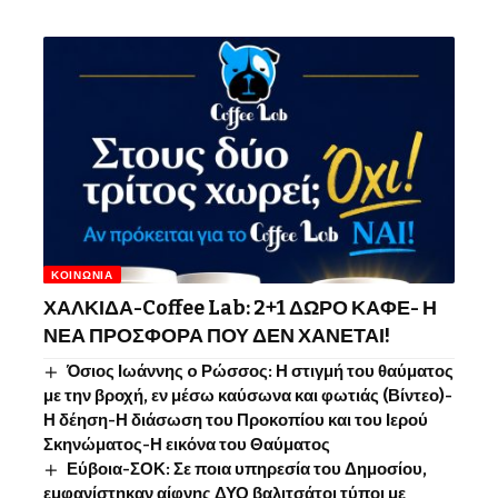
ΚΟΙΝΩΝΊΑ
ΧΑΛΚΙΔΑ-Coffee Lab: 2+1 ΔΩΡΟ ΚΑΦΕ- Η
ΝΕΑ ΠΡΟΣΦΟΡΑ ΠΟΥ ΔΕΝ ΧΑΝΕΤΑΙ!
Όσιος Ιωάννης o Ρώσσος: Η στιγμή του θαύματος
με την βροχή, εν μέσω καύσωνα και φωτιάς (Βίντεο)-
Η δέηση-Η διάσωση του Προκοπίου και του Ιερού
Σκηνώματος-Η εικόνα του Θαύματος
Εύβοια-ΣΟΚ: Σε ποια υπηρεσία του Δημοσίου,
εμφανίστηκαν αίφνης ΔΥΟ βαλιτσάτοι τύποι με