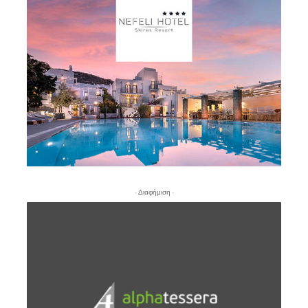
- Διαφήμιση -