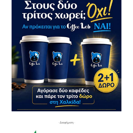
- Διαφήμιση -