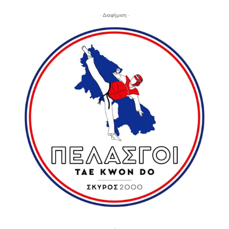
- Διαφήμιση -