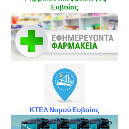
Ευβοίας
ΚΤΕΛ Νομού Ευβοίας