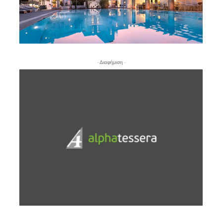
- Διαφήμιση -