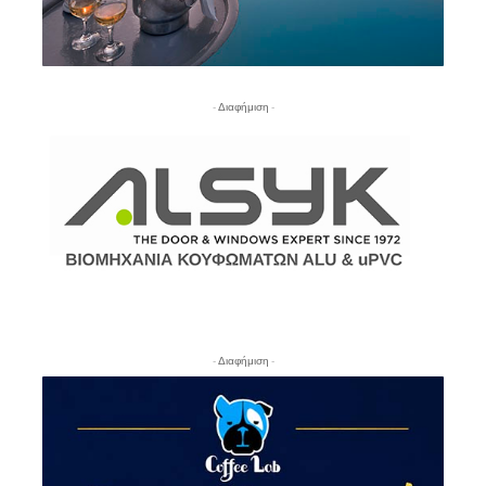
- Διαφήμιση -
- Διαφήμιση -