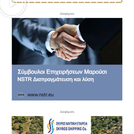
- Διαφήμιση -
- Διαφήμιση -