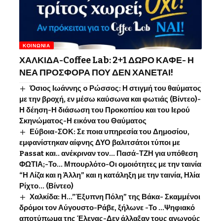
ΚΟΙΝΩΝΊΑ
ΧΑΛΚΙΔΑ-Coffee Lab: 2+1 ΔΩΡΟ ΚΑΦΕ- Η
ΝΕΑ ΠΡΟΣΦΟΡΑ ΠΟΥ ΔΕΝ ΧΑΝΕΤΑΙ!
Όσιος Ιωάννης o Ρώσσος: Η στιγμή του θαύματος
με την βροχή, εν μέσω καύσωνα και φωτιάς (Βίντεο)-
Η δέηση-Η διάσωση του Προκοπίου και του Ιερού
Σκηνώματος-Η εικόνα του Θαύματος
Εύβοια-ΣΟΚ: Σε ποια υπηρεσία του Δημοσίου,
εμφανίστηκαν αίφνης ΔΥΟ βαλιτσάτοι τύποι με
Passat και.. ανέκριναν τον… Πασά-ΤΖΗ για υπόθεση
ΦΩΤΙΑ;-Το… Μπουρλότο-Οι ομοιότητες με την ταινία
“Η Λίζα και η Άλλη” και η κατάληξη με την ταινία, Ηλία
Ρίχτο… (Βίντεο)
Χαλκίδα: Η…”Έξυπνη Πόλη” της Βάκα- Σκαμμένοι
δρόμοι τον Αύγουστο-Ράβε, ξήλωνε -Το …Ψηφιακό
αποτύπωμα της Έλενας-Δεν άλλαξαν τους αγωγούς