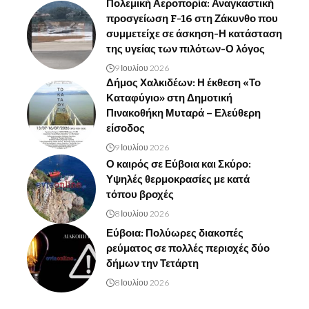
Πολεμική Αεροπορία: Αναγκαστική
προσγείωση F-16 στη Ζάκυνθο που
συμμετείχε σε άσκηση-Η κατάσταση
της υγείας των πιλότων-Ο λόγος
9 Ιουλίου 2026
Δήμος Χαλκιδέων: Η έκθεση «Το
Καταφύγιο» στη Δημοτική
Πινακοθήκη Μυταρά – Ελεύθερη
είσοδος
9 Ιουλίου 2026
Ο καιρός σε Εύβοια και Σκύρο:
Υψηλές θερμοκρασίες με κατά
τόπου βροχές
8 Ιουλίου 2026
Εύβοια: Πολύωρες διακοπές
ρεύματος σε πολλές περιοχές δύο
δήμων την Τετάρτη
8 Ιουλίου 2026