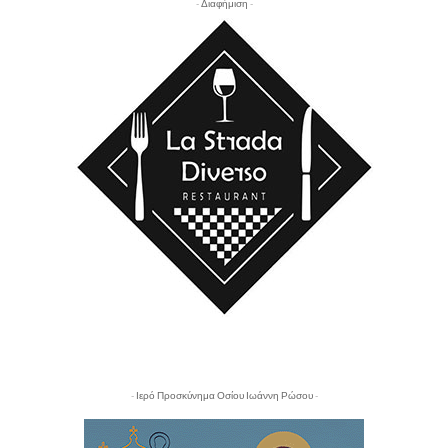
- Διαφήμιση -
- Ιερό Προσκύνημα Οσίου Ιωάννη Ρώσου -