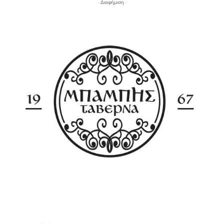
- Διαφήμιση -