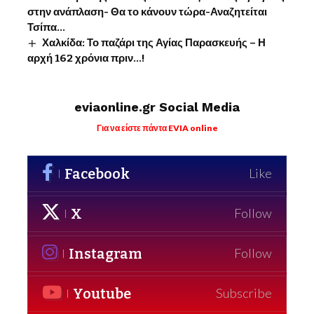
στην ανάπλαση- Θα το κάνουν τώρα-Αναζητείται
Τσίπα…
Χαλκίδα: Το παζάρι της Αγίας Παρασκευής – Η
αρχή 162 χρόνια πριν…!
eviaonline.gr Social Media
Για να είστε πάντα EVIA online
Facebook
Like
X
Follow
Instagram
Follow
Youtube
Subscribe