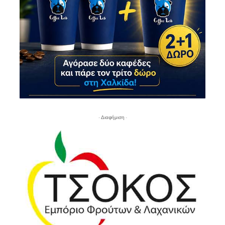
- Διαφήμιση -