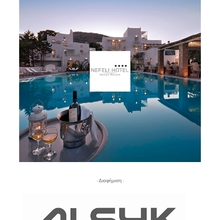
- Διαφήμιση -