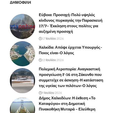
ΔΗΜΟΦΙΛΗ
Εύβοια: Προσοχή-Πολύ υψηλός
κίνδυνος πυρκαγιάς την Παρασκευή
17/7– Έκκληση στους πολίτες για
αυξημένη προσοχή
17 Ιουλίου 2026
Χαλκίδα: Απόψε έρχεται Υπουργός-
Ποιος είναι-Ο λόγος
13 Ιουλίου 2026
Πολεμική Αεροπορία: Αναγκαστική
προσγείωση F-16 στη Ζάκυνθο που
συμμετείχε σε άσκηση-Η κατάσταση
της υγείας των πιλότων-Ο λόγος
9 Ιουλίου 2026
Δήμος Χαλκιδέων: Η έκθεση «Το
Καταφύγιο» στη Δημοτική
Πινακοθήκη Μυταρά – Ελεύθερη