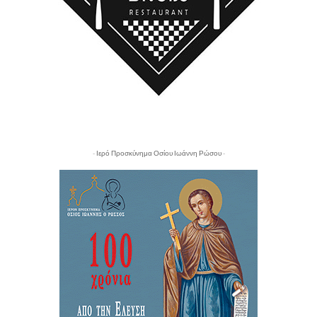
- Ιερό Προσκύνημα Οσίου Ιωάννη Ρώσου -