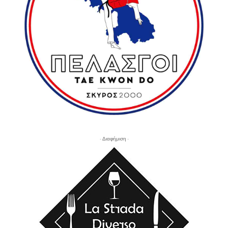
- Διαφήμιση -