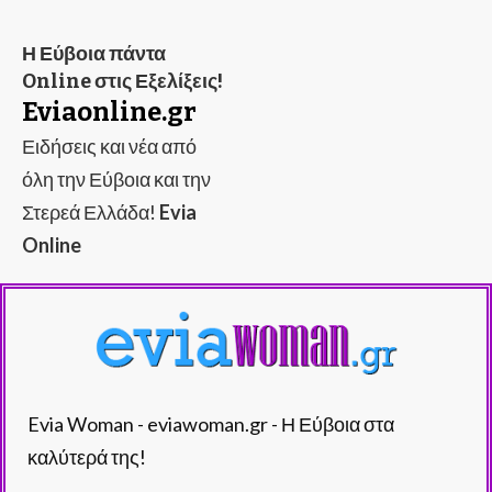
Η Εύβοια πάντα
Online στις Εξελίξεις!
Eviaonline.gr
Ειδήσεις και νέα από
όλη την Εύβοια και την
Στερεά Ελλάδα!
Evia
Online
Evia Woman - eviawoman.gr - Η Εύβοια στα
καλύτερά της!