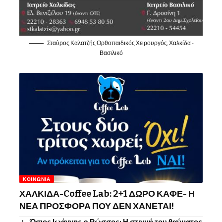
Σταύρος Καλατζής Ορθοπαιδικός Χειρουργός, Χαλκίδα -
Βασιλικό
ΚΟΙΝΩΝΊΑ
ΧΑΛΚΙΔΑ-Coffee Lab: 2+1 ΔΩΡΟ ΚΑΦΕ- Η
ΝΕΑ ΠΡΟΣΦΟΡΑ ΠΟΥ ΔΕΝ ΧΑΝΕΤΑΙ!
Όσιος Ιωάννης o Ρώσσος: Η στιγμή του θαύματος