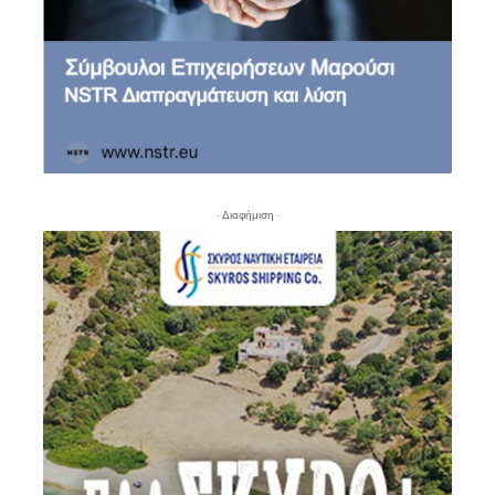
- Διαφήμιση -