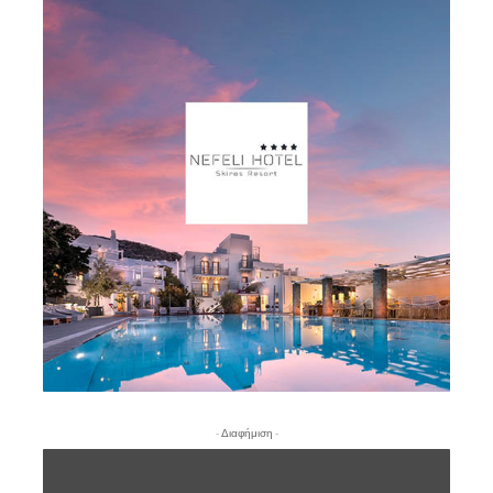
- Διαφήμιση -