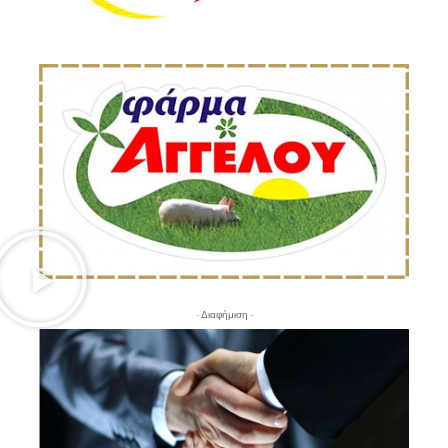
- Διαφήμιση -