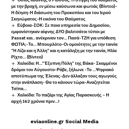
με την βροχή, εν μέσω καύσωνα και φωτιάς (Βίντεο)-
Η δέηση-Η διάσωση του Προκοπίου και του Ιερού
Σκηνώματος-Η εικόνα του Θαύματος
Εύβοια-ΣΟΚ: Σε ποια υπηρεσία του Δημοσίου,
εμφανίστηκαν αίφνης ΔΥΟ βαλιτσάτοι τύποι με
Passat και.. ανέκριναν τον… Πασά-ΤΖΗ για υπόθεση
ΦΩΤΙΑ;-Το… Μπουρλότο-Οι ομοιότητες με την ταινία
“Η Λίζα και η Άλλη” και η κατάληξη με την ταινία, Ηλία
Ρίχτο… (Βίντεο)
Χαλκίδα: Η…”Έξυπνη Πόλη” της Βάκα- Σκαμμένοι
δρόμοι τον Αύγουστο-Ράβε, ξήλωνε -Το …Ψηφιακό
αποτύπωμα της Έλενας-Δεν άλλαξαν τους αγωγούς
στην ανάπλαση- Θα το κάνουν τώρα-Αναζητείται
Τσίπα…
Χαλκίδα: Το παζάρι της Αγίας Παρασκευής – Η
αρχή 162 χρόνια πριν…!
eviaonline.gr Social Media