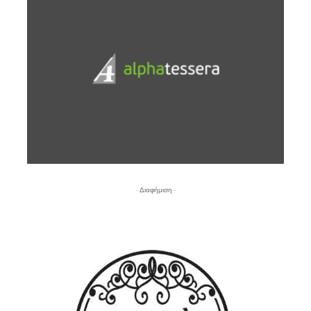
- Διαφήμιση -