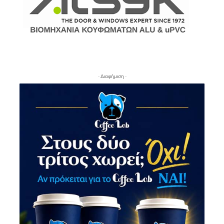
- Διαφήμιση -