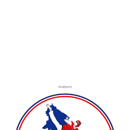
- Διαφήμιση -