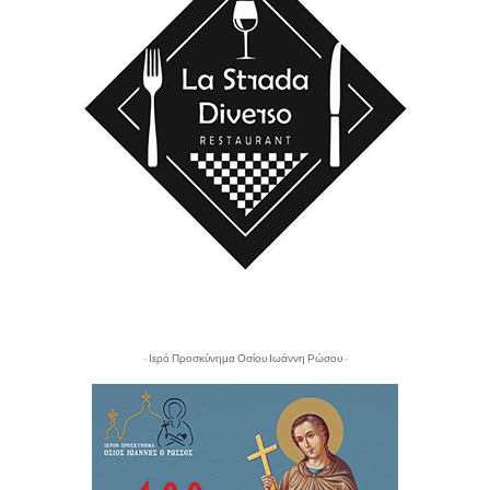
- Ιερό Προσκύνημα Οσίου Ιωάννη Ρώσου -