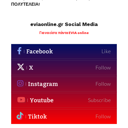
ΠΟΛΥΤΕΛΕΙΑ!
eviaonline.gr Social Media
Για να είστε πάντα EVIA online
Facebook
Like
X
Follow
Instagram
Follow
Youtube
Subscribe
Tiktok
Follow