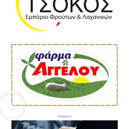
- Διαφήμιση -