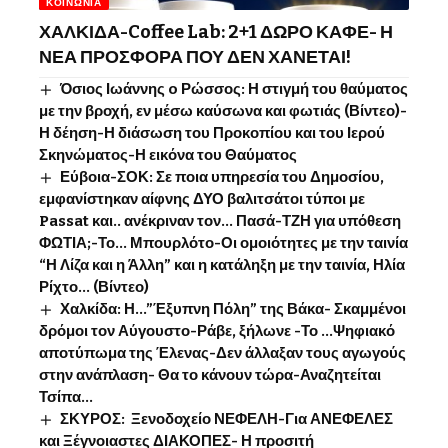
ΚΟΙΝΩΝΊΑ
ΧΑΛΚΙΔΑ-Coffee Lab: 2+1 ΔΩΡΟ ΚΑΦΕ- Η
ΝΕΑ ΠΡΟΣΦΟΡΑ ΠΟΥ ΔΕΝ ΧΑΝΕΤΑΙ!
Όσιος Ιωάννης o Ρώσσος: Η στιγμή του θαύματος
με την βροχή, εν μέσω καύσωνα και φωτιάς (Βίντεο)-
Η δέηση-Η διάσωση του Προκοπίου και του Ιερού
Σκηνώματος-Η εικόνα του Θαύματος
Εύβοια-ΣΟΚ: Σε ποια υπηρεσία του Δημοσίου,
εμφανίστηκαν αίφνης ΔΥΟ βαλιτσάτοι τύποι με
Passat και.. ανέκριναν τον… Πασά-ΤΖΗ για υπόθεση
ΦΩΤΙΑ;-Το… Μπουρλότο-Οι ομοιότητες με την ταινία
“Η Λίζα και η Άλλη” και η κατάληξη με την ταινία, Ηλία
Ρίχτο… (Βίντεο)
Χαλκίδα: Η…”Έξυπνη Πόλη” της Βάκα- Σκαμμένοι
δρόμοι τον Αύγουστο-Ράβε, ξήλωνε -Το …Ψηφιακό
αποτύπωμα της Έλενας-Δεν άλλαξαν τους αγωγούς
στην ανάπλαση- Θα το κάνουν τώρα-Αναζητείται
Τσίπα…
ΣΚΥΡΟΣ: Ξενοδοχείο ΝΕΦΕΛΗ-Για ΑΝΕΦΕΛΕΣ
και Ξέγνοιαστες ΔΙΑΚΟΠΕΣ- Η προσιτή