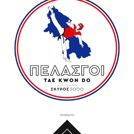
- Διαφήμιση -