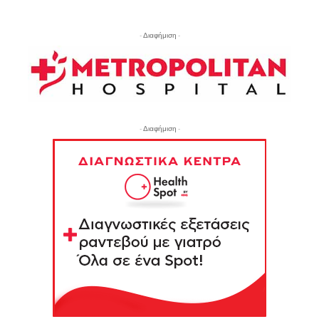
- Διαφήμιση -
- Διαφήμιση -