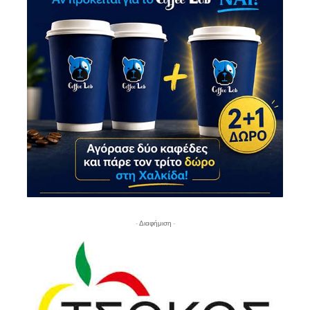
- Διαφήμιση -