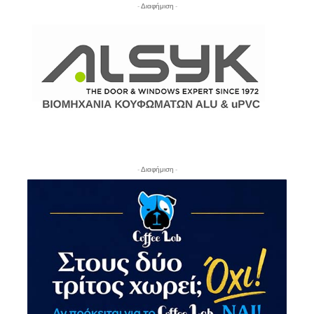
- Διαφήμιση -
- Διαφήμιση -