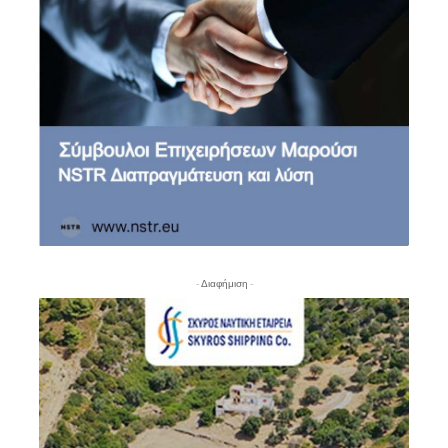
- Διαφήμιση -