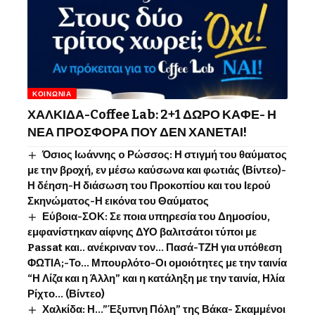
ΚΟΙΝΩΝΊΑ
ΧΑΛΚΙΔΑ-Coffee Lab: 2+1 ΔΩΡΟ ΚΑΦΕ- Η
ΝΕΑ ΠΡΟΣΦΟΡΑ ΠΟΥ ΔΕΝ ΧΑΝΕΤΑΙ!
Όσιος Ιωάννης o Ρώσσος: Η στιγμή του θαύματος
με την βροχή, εν μέσω καύσωνα και φωτιάς (Βίντεο)-
Η δέηση-Η διάσωση του Προκοπίου και του Ιερού
Σκηνώματος-Η εικόνα του Θαύματος
Εύβοια-ΣΟΚ: Σε ποια υπηρεσία του Δημοσίου,
εμφανίστηκαν αίφνης ΔΥΟ βαλιτσάτοι τύποι με
Passat και.. ανέκριναν τον… Πασά-ΤΖΗ για υπόθεση
ΦΩΤΙΑ;-Το… Μπουρλότο-Οι ομοιότητες με την ταινία
“Η Λίζα και η Άλλη” και η κατάληξη με την ταινία, Ηλία
Ρίχτο… (Βίντεο)
Χαλκίδα: Η…”Έξυπνη Πόλη” της Βάκα- Σκαμμένοι