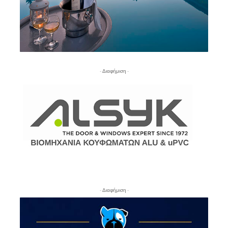
- Διαφήμιση -
- Διαφήμιση -