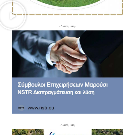
- Διαφήμιση -
- Διαφήμιση -