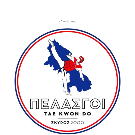
- Διαφήμιση -