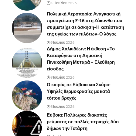
13 Ιουλίου 2026
Πολεμική Αεροπορία: Αναγκαστική
προσγείωση F-16 στη Ζάκυνθο που
συμμετείχε σε άσκηση-Η κατάσταση
της υγείας των πιλότων-Ο λόγος
9 Ιουλίου 2026
Δήμος Χαλκιδέων: Η έκθεση «Το
Καταφύγιο» στη Δημοτική
Πινακοθήκη Μυταρά – Ελεύθερη
είσοδος
9 Ιουλίου 2026
Ο καιρός σε Εύβοια και Σκύρο:
Υψηλές θερμοκρασίες με κατά
τόπου βροχές
8 Ιουλίου 2026
Εύβοια: Πολύωρες διακοπές
ρεύματος σε πολλές περιοχές δύο
δήμων την Τετάρτη