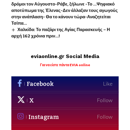
δρόμοι τον Αύγουστο-Ράβε, ξήλωνε -Το …Ψηφιακό
αποτύπωμα της Έλενας-Δεν άλλαξαν τους αγωγούς
στην ανάπλαση- Θα το κάνουν τώρα-Αναζητείται
Τσίπα…
Χαλκίδα: Το παζάρι της Αγίας Παρασκευής – Η
αρχή 162 χρόνια πριν…!
eviaonline.gr Social Media
Για να είστε πάντα EVIA online
Facebook
Like
X
Follow
Instagram
Follow