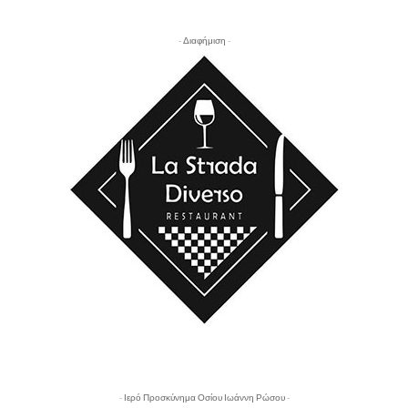
- Διαφήμιση -
- Ιερό Προσκύνημα Οσίου Ιωάννη Ρώσου -