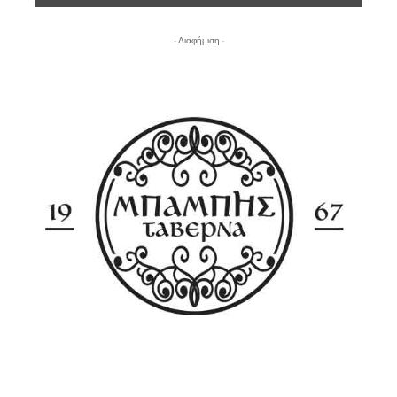
- Διαφήμιση -