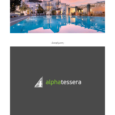
- Διαφήμιση -