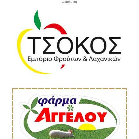
- Διαφήμιση -