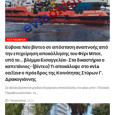
ΑΣΤΥΝΟΜΙΚΆ
Εύβοια: Νέο βίντεο σε απόσταση αναπνοής από
την επιχείρηση αποκόλλησης του Φέρι Μποτ,
υπό το… βλέμμα Εισαγγελέα- Στα δικαστήρια ο
καπετάνιος- (βίντεο) Τι αποκάλυψε στο evia
online ο πρόεδρος της Κοινότητας Στύρων Γ.
Δρακογιάννης
Σε εξέλιξη βρίσκεται μεγάλη επιχείρηση αποκόλλησης του φέρι μποτ «Παναγία
Παραβουνιώτισσα», το…
7 Αυγούστου 2025