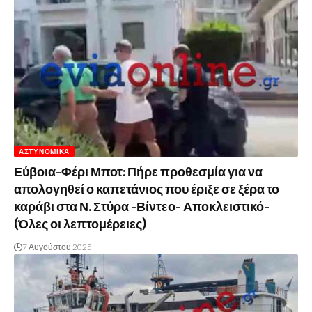
ΑΣΤΥΝΟΜΙΚΆ
Εύβοια-Φέρι Μποτ: Πήρε προθεσμία για να
απολογηθεί ο καπετάνιος που έριξε σε ξέρα το
καράβι στα Ν. Στύρα -Βίντεο- Αποκλειστικό-
(Όλες οι λεπτομέρειες)
7 Αυγούστου 2025