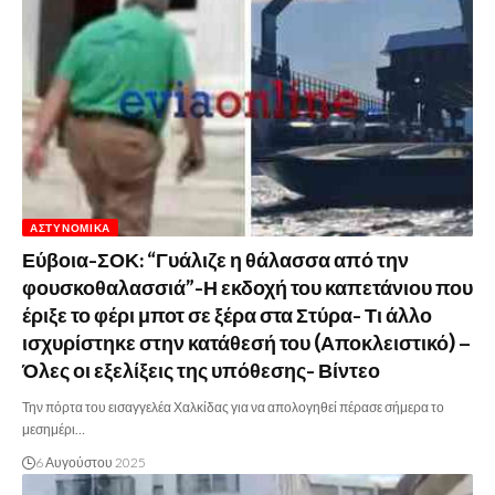
ΑΣΤΥΝΟΜΙΚΆ
Εύβοια-ΣΟΚ: “Γυάλιζε η θάλασσα από την
φουσκοθαλασσιά”-Η εκδοχή του καπετάνιου που
έριξε το φέρι μποτ σε ξέρα στα Στύρα- Τι άλλο
ισχυρίστηκε στην κατάθεσή του (Αποκλειστικό) –
Όλες οι εξελίξεις της υπόθεσης- Βίντεο
Την πόρτα του εισαγγελέα Χαλκίδας για να απολογηθεί πέρασε σήμερα το
μεσημέρι…
6 Αυγούστου 2025