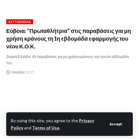
ΑΣΤΥΝΟΜΙΚΆ
Εύβοια: “Πρωταθλήτρια” στις παραβάσεις για μη
χρήση κράνους τη 1η εβδομάδα εφαρμογής του
νέου Κ.Ο.Κ.
Στερεά Ελλάδα: 93 παραβάσεις για μη χρήση κράνους την πρώτη εβδομάδα
του…
9 Ιουλίου 2025
By using this site, you agree to the
Privacy
Accept
Policy
and
Terms of Use
.