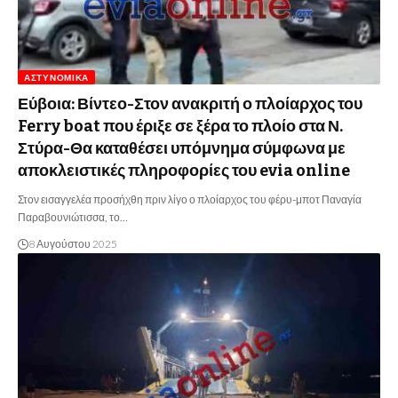
ΑΣΤΥΝΟΜΙΚΆ
Εύβοια: Βίντεο-Στον ανακριτή ο πλοίαρχος του
Ferry boat που έριξε σε ξέρα το πλοίο στα Ν.
Στύρα-Θα καταθέσει υπόμνημα σύμφωνα με
αποκλειστικές πληροφορίες του evia online
Στον εισαγγελέα προσήχθη πριν λίγο ο πλοίαρχος του φέρυ-μποτ Παναγία
Παραβουνιώτισσα, το…
8 Αυγούστου 2025