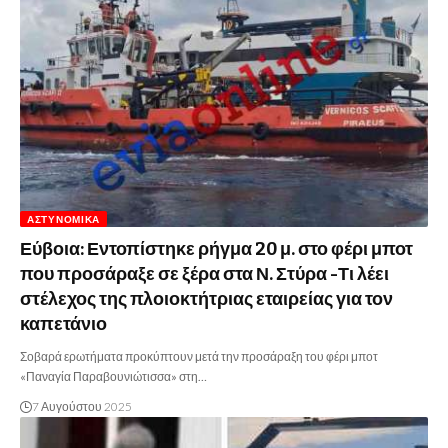
ΑΣΤΥΝΟΜΙΚΆ
Εύβοια: Εντοπίστηκε ρήγμα 20 μ. στο φέρι μποτ
που προσάραξε σε ξέρα στα Ν. Στύρα -Τι λέει
στέλεχος της πλοιοκτήτριας εταιρείας για τον
καπετάνιο
Σοβαρά ερωτήματα προκύπτουν μετά την προσάραξη του φέρι μποτ
«Παναγία Παραβουνιώτισσα» στη…
7 Αυγούστου 2025