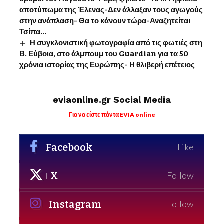
αποτύπωμα της Έλενας-Δεν άλλαξαν τους αγωγούς
στην ανάπλαση- Θα το κάνουν τώρα-Αναζητείται
Τσίπα…
Η συγκλονιστική φωτογραφία από τις φωτιές στη
Β. Εύβοια, στο άλμπουμ του Guardian για τα 50
χρόνια ιστορίας της Ευρώπης- Η θλιβερή επέτειος
eviaonline.gr Social Media
Για να είστε πάντα EVIA online
Facebook
Like
X
Follow
Instagram
Follow