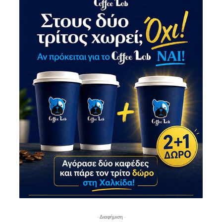
- Διαφήμιση -