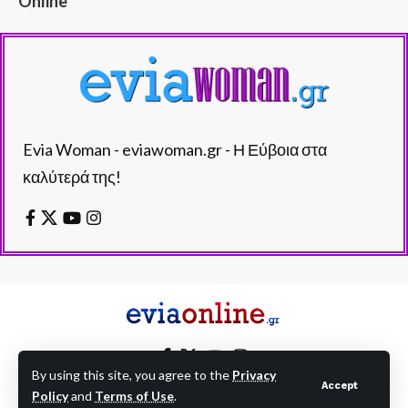
Online
Evia Woman - eviawoman.gr - Η Εύβοια στα
καλύτερά της!
By using this site, you agree to the
Privacy
Accept
Policy
and
Terms of Use
.
EVIAONLINE © eviaonline.gr - All Rights Reserved.