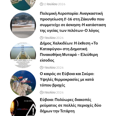
13 Ιουλίου 2026
Πολεμική Αεροπορία: Αναγκαστική
προσγείωση F-16 στη Ζάκυνθο που
συμμετείχε σε άσκηση-Η κατάσταση
της υγείας των πιλότων-Ο λόγος
9 Ιουλίου 2026
Δήμος Χαλκιδέων: Η έκθεση «Το
Καταφύγιο» στη Δημοτική
Πινακοθήκη Μυταρά – Ελεύθερη
είσοδος
9 Ιουλίου 2026
Ο καιρός σε Εύβοια και Σκύρο:
Υψηλές θερμοκρασίες με κατά
τόπου βροχές
8 Ιουλίου 2026
Εύβοια: Πολύωρες διακοπές
ρεύματος σε πολλές περιοχές δύο
δήμων την Τετάρτη