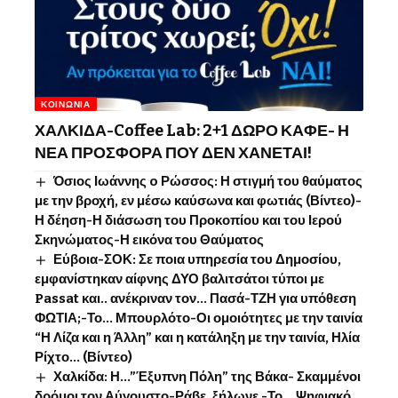
ΚΟΙΝΩΝΊΑ
ΧΑΛΚΙΔΑ-Coffee Lab: 2+1 ΔΩΡΟ ΚΑΦΕ- Η
ΝΕΑ ΠΡΟΣΦΟΡΑ ΠΟΥ ΔΕΝ ΧΑΝΕΤΑΙ!
Όσιος Ιωάννης o Ρώσσος: Η στιγμή του θαύματος
με την βροχή, εν μέσω καύσωνα και φωτιάς (Βίντεο)-
Η δέηση-Η διάσωση του Προκοπίου και του Ιερού
Σκηνώματος-Η εικόνα του Θαύματος
Εύβοια-ΣΟΚ: Σε ποια υπηρεσία του Δημοσίου,
εμφανίστηκαν αίφνης ΔΥΟ βαλιτσάτοι τύποι με
Passat και.. ανέκριναν τον… Πασά-ΤΖΗ για υπόθεση
ΦΩΤΙΑ;-Το… Μπουρλότο-Οι ομοιότητες με την ταινία
“Η Λίζα και η Άλλη” και η κατάληξη με την ταινία, Ηλία
Ρίχτο… (Βίντεο)
Χαλκίδα: Η…”Έξυπνη Πόλη” της Βάκα- Σκαμμένοι
δρόμοι τον Αύγουστο-Ράβε, ξήλωνε -Το …Ψηφιακό