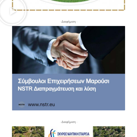
- Διαφήμιση -
- Διαφήμιση -