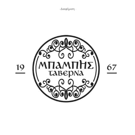
- Διαφήμιση -