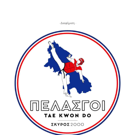
- Διαφήμιση -