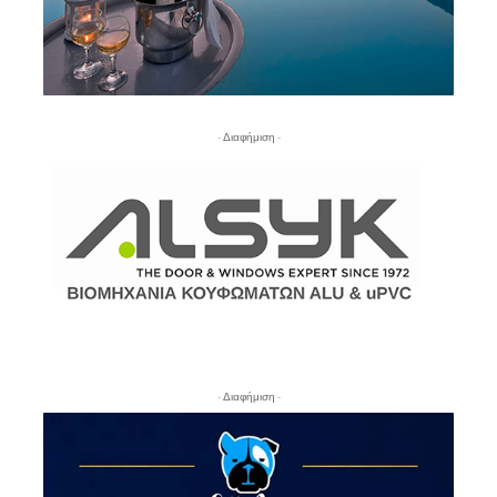
- Διαφήμιση -
- Διαφήμιση -