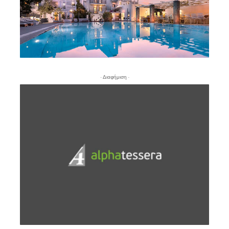
- Διαφήμιση -