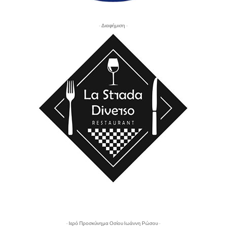
- Διαφήμιση -
- Ιερό Προσκύνημα Οσίου Ιωάννη Ρώσου -