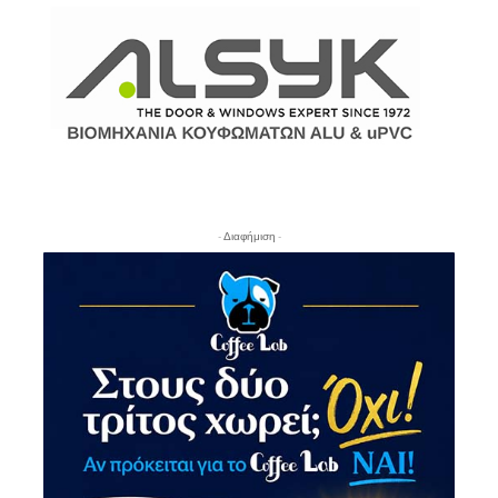
- Διαφήμιση -