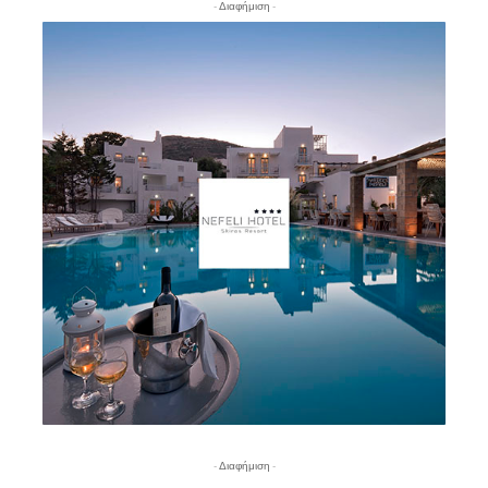
- Διαφήμιση -
- Διαφήμιση -