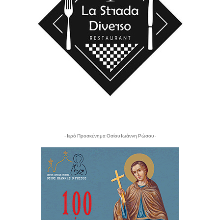
- Ιερό Προσκύνημα Οσίου Ιωάννη Ρώσου -