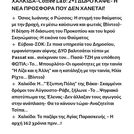
ΧΑΛΚΙΔΑ-Coffee Lab: 2+1 ΔΩΡΟ ΚΑΦΕ- Η
ΝΕΑ ΠΡΟΣΦΟΡΑ ΠΟΥ ΔΕΝ ΧΑΝΕΤΑΙ!
Όσιος Ιωάννης o Ρώσσος: Η στιγμή του θαύματος
με την βροχή, εν μέσω καύσωνα και φωτιάς (Βίντεο)-
Η δέηση-Η διάσωση του Προκοπίου και του Ιερού
Σκηνώματος-Η εικόνα του Θαύματος
Εύβοια-ΣΟΚ: Σε ποια υπηρεσία του Δημοσίου,
εμφανίστηκαν αίφνης ΔΥΟ βαλιτσάτοι τύποι με
Passat και.. ανέκριναν τον… Πασά-ΤΖΗ για υπόθεση
ΦΩΤΙΑ;-Το… Μπουρλότο-Οι ομοιότητες με την ταινία
“Η Λίζα και η Άλλη” και η κατάληξη με την ταινία, Ηλία
Ρίχτο… (Βίντεο)
Χαλκίδα: Η…”Έξυπνη Πόλη” της Βάκα- Σκαμμένοι
δρόμοι τον Αύγουστο-Ράβε, ξήλωνε -Το …Ψηφιακό
αποτύπωμα της Έλενας-Δεν άλλαξαν τους αγωγούς
στην ανάπλαση- Θα το κάνουν τώρα-Αναζητείται
Τσίπα…
Χαλκίδα: Το παζάρι της Αγίας Παρασκευής – Η
αρχή 162 χρόνια πριν…!