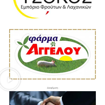
- Διαφήμιση -