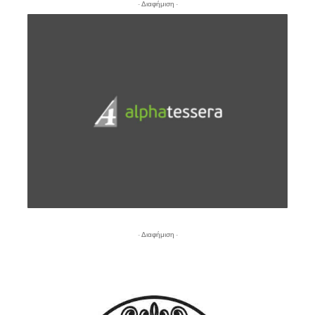
- Διαφήμιση -
- Διαφήμιση -