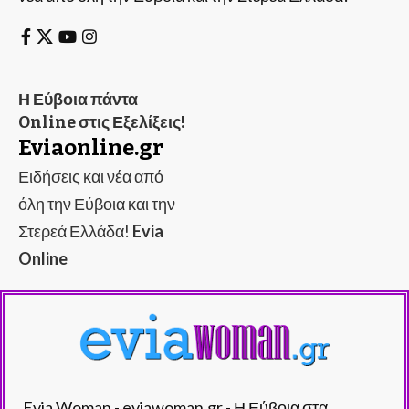
Η Εύβοια πάντα
Online στις Εξελίξεις!
Eviaonline.gr
Ειδήσεις και νέα από
όλη την Εύβοια και την
Στερεά Ελλάδα!
Evia
Online
Evia Woman - eviawoman.gr - Η Εύβοια στα