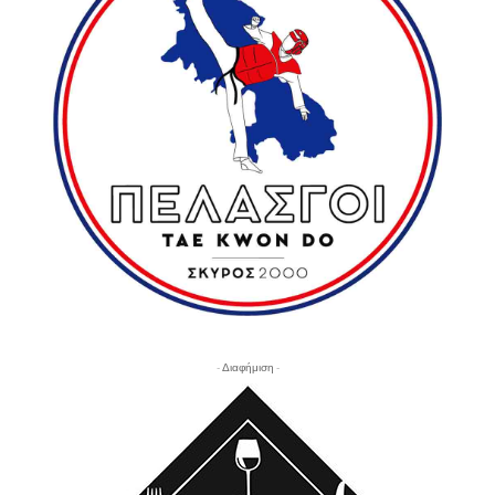
- Διαφήμιση -