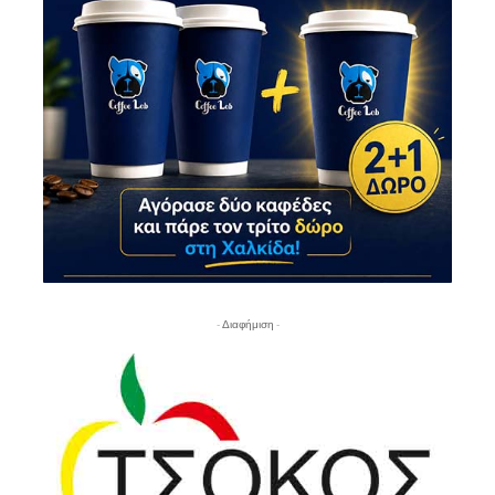
- Διαφήμιση -