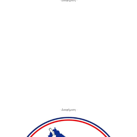
- Διαφήμιση -