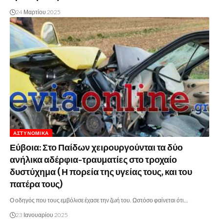
24 Μαρτίου 2025
ΑΣΤΥΝΟΜΙΚΆ
Εύβοια: Στο Παίδων χειρουργούνται τα δύο
ανήλικα αδέρφια-τραυματίες στο τροχαίο
δυστύχημα ( Η πορεία της υγείας τους, και του
πατέρα τους)
Ο οδηγός που τους εμβόλισε έχασε την ζωή του. Ωστόσο φαίνεται ότι…
23 Ιανουαρίου 2025