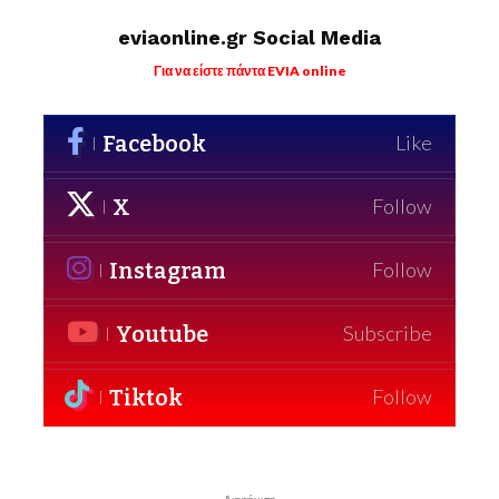
eviaonline.gr Social Media
Για να είστε πάντα EVIA online
Facebook
Like
X
Follow
Instagram
Follow
Youtube
Subscribe
Tiktok
Follow
- Διαφήμιση -