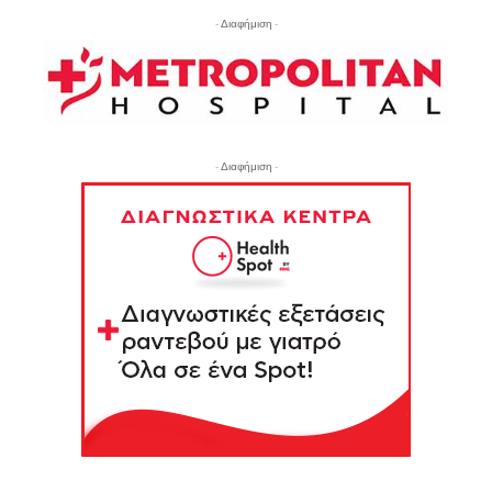
- Διαφήμιση -
- Διαφήμιση -