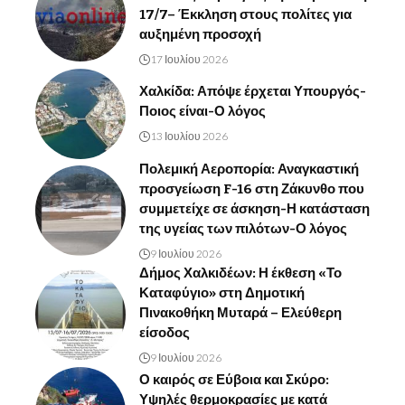
17/7– Έκκληση στους πολίτες για
αυξημένη προσοχή
17 Ιουλίου 2026
Χαλκίδα: Απόψε έρχεται Υπουργός-
Ποιος είναι-Ο λόγος
13 Ιουλίου 2026
Πολεμική Αεροπορία: Αναγκαστική
προσγείωση F-16 στη Ζάκυνθο που
συμμετείχε σε άσκηση-Η κατάσταση
της υγείας των πιλότων-Ο λόγος
9 Ιουλίου 2026
Δήμος Χαλκιδέων: Η έκθεση «Το
Καταφύγιο» στη Δημοτική
Πινακοθήκη Μυταρά – Ελεύθερη
είσοδος
9 Ιουλίου 2026
Ο καιρός σε Εύβοια και Σκύρο:
Υψηλές θερμοκρασίες με κατά