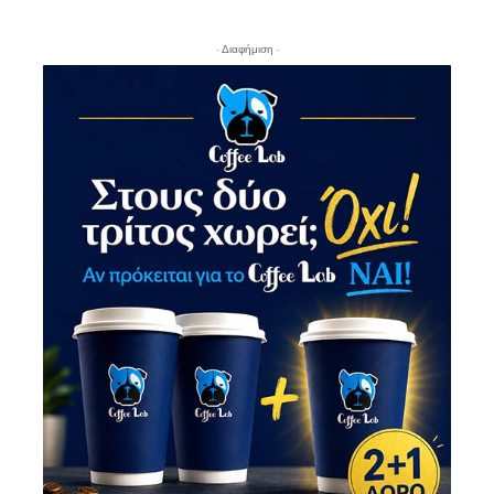
- Διαφήμιση -