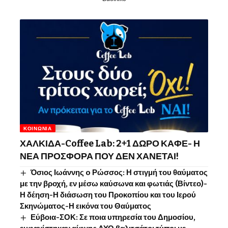
ΚΟΙΝΩΝΊΑ
ΧΑΛΚΙΔΑ-Coffee Lab: 2+1 ΔΩΡΟ ΚΑΦΕ- Η
ΝΕΑ ΠΡΟΣΦΟΡΑ ΠΟΥ ΔΕΝ ΧΑΝΕΤΑΙ!
Όσιος Ιωάννης o Ρώσσος: Η στιγμή του θαύματος
με την βροχή, εν μέσω καύσωνα και φωτιάς (Βίντεο)-
Η δέηση-Η διάσωση του Προκοπίου και του Ιερού
Σκηνώματος-Η εικόνα του Θαύματος
Εύβοια-ΣΟΚ: Σε ποια υπηρεσία του Δημοσίου,