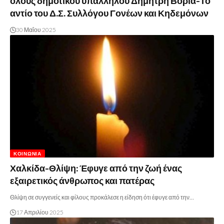
όλους δημοτικού υπαλλήλου Δημήτρη Βοριά-Το
αντίο του Δ.Σ. Συλλόγου Γονέων και Κηδεμόνων
30 Μαΐου 2025
ΚΟΙΝΩΝΊΑ
Χαλκίδα-Θλίψη: Έφυγε από την ζωή ένας
εξαιρετικός άνθρωπος και πατέρας
Θλίψη σε συγγενείς και φίλους προκάλεσε η είδηση ότι έφυγε από την…
17 Απριλίου 2025