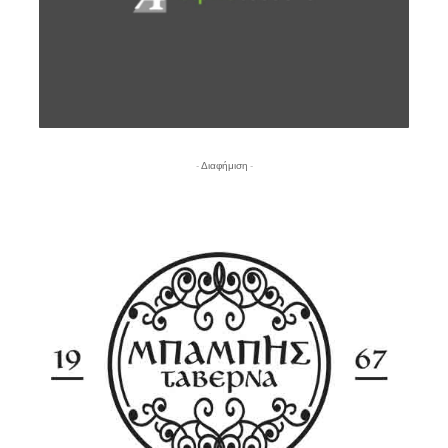
- Διαφήμιση -