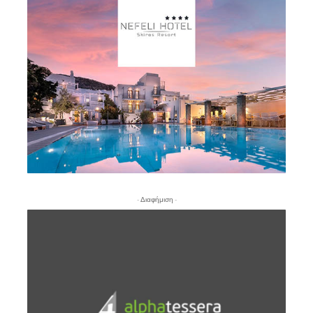
- Διαφήμιση -