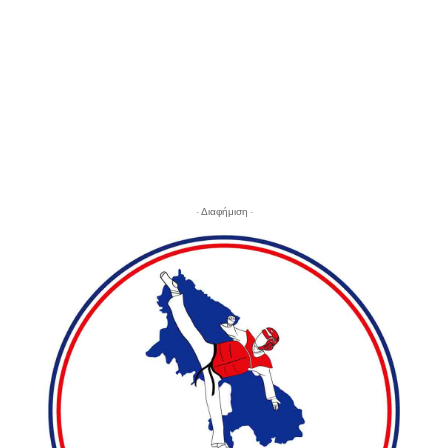
- Διαφήμιση -