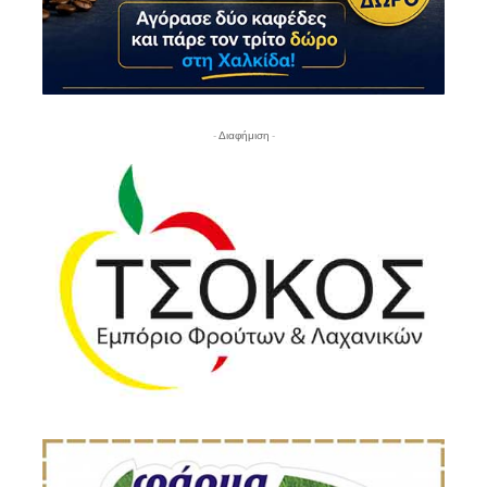
- Διαφήμιση -