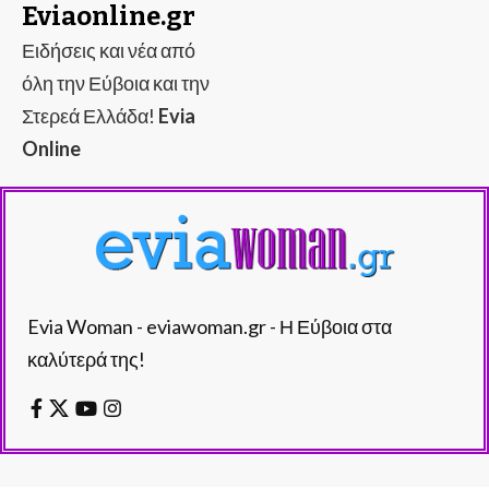
Eviaonline.gr
Ειδήσεις και νέα από
όλη την Εύβοια και την
Στερεά Ελλάδα!
Evia
Online
Evia Woman - eviawoman.gr - Η Εύβοια στα
καλύτερά της!