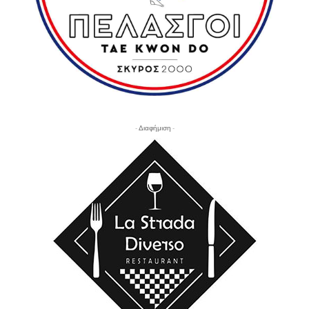
- Διαφήμιση -