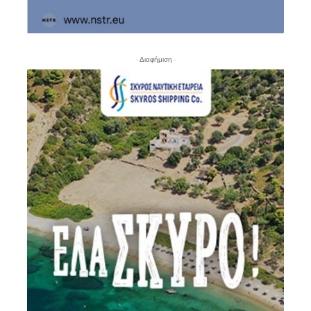
- Διαφήμιση -