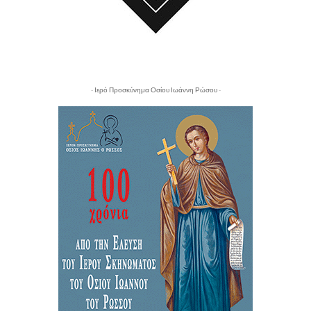
- Ιερό Προσκύνημα Οσίου Ιωάννη Ρώσου -