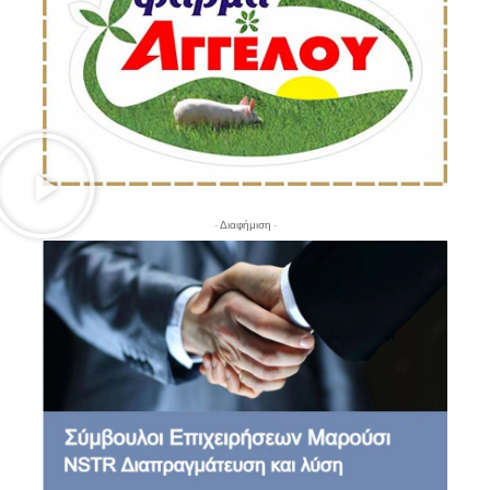
- Διαφήμιση -