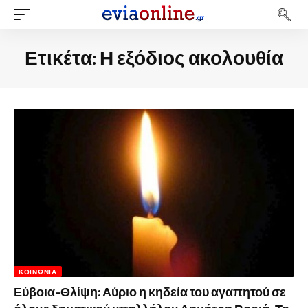
Ετικέτα:
Η εξόδιος ακολουθία
ΚΟΙΝΩΝΊΑ
Εύβοια-Θλίψη: Αύριο η κηδεία του αγαπητού σε