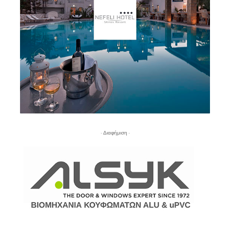
- Διαφήμιση -