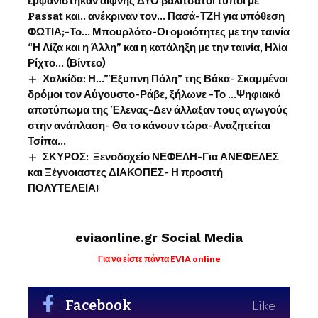
εμφανίστηκαν αίφνης ΔΥΟ βαλιτσάτοι τύποι με
Passat και.. ανέκριναν τον… Πασά-ΤΖΗ για υπόθεση
ΦΩΤΙΑ;-Το… Μπουρλότο-Οι ομοιότητες με την ταινία
“Η Λίζα και η Άλλη” και η κατάληξη με την ταινία, Ηλία
Ρίχτο… (Βίντεο)
Χαλκίδα: Η…”Έξυπνη Πόλη” της Βάκα- Σκαμμένοι
δρόμοι τον Αύγουστο-Ράβε, ξήλωνε -Το …Ψηφιακό
αποτύπωμα της Έλενας-Δεν άλλαξαν τους αγωγούς
στην ανάπλαση- Θα το κάνουν τώρα-Αναζητείται
Τσίπα…
ΣΚΥΡΟΣ: Ξενοδοχείο ΝΕΦΕΛΗ-Για ΑΝΕΦΕΛΕΣ
και Ξέγνοιαστες ΔΙΑΚΟΠΕΣ- Η προσιτή
ΠΟΛΥΤΕΛΕΙΑ!
eviaonline.gr Social Media
Για να είστε πάντα EVIA online
Facebook
Like