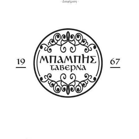
- Διαφήμιση -