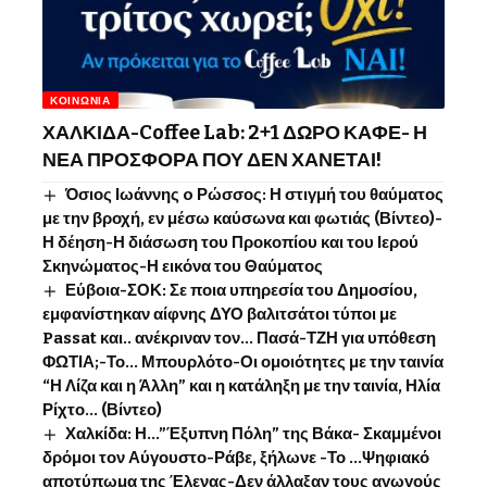
ΚΟΙΝΩΝΊΑ
ΧΑΛΚΙΔΑ-Coffee Lab: 2+1 ΔΩΡΟ ΚΑΦΕ- Η
ΝΕΑ ΠΡΟΣΦΟΡΑ ΠΟΥ ΔΕΝ ΧΑΝΕΤΑΙ!
Όσιος Ιωάννης o Ρώσσος: Η στιγμή του θαύματος
με την βροχή, εν μέσω καύσωνα και φωτιάς (Βίντεο)-
Η δέηση-Η διάσωση του Προκοπίου και του Ιερού
Σκηνώματος-Η εικόνα του Θαύματος
Εύβοια-ΣΟΚ: Σε ποια υπηρεσία του Δημοσίου,
εμφανίστηκαν αίφνης ΔΥΟ βαλιτσάτοι τύποι με
Passat και.. ανέκριναν τον… Πασά-ΤΖΗ για υπόθεση
ΦΩΤΙΑ;-Το… Μπουρλότο-Οι ομοιότητες με την ταινία
“Η Λίζα και η Άλλη” και η κατάληξη με την ταινία, Ηλία
Ρίχτο… (Βίντεο)
Χαλκίδα: Η…”Έξυπνη Πόλη” της Βάκα- Σκαμμένοι
δρόμοι τον Αύγουστο-Ράβε, ξήλωνε -Το …Ψηφιακό
αποτύπωμα της Έλενας-Δεν άλλαξαν τους αγωγούς