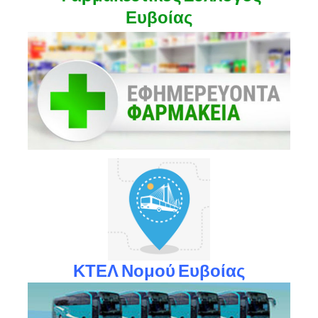
Ευβοίας
ΚΤΕΛ Νομού Ευβοίας