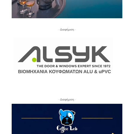
- Διαφήμιση -
- Διαφήμιση -