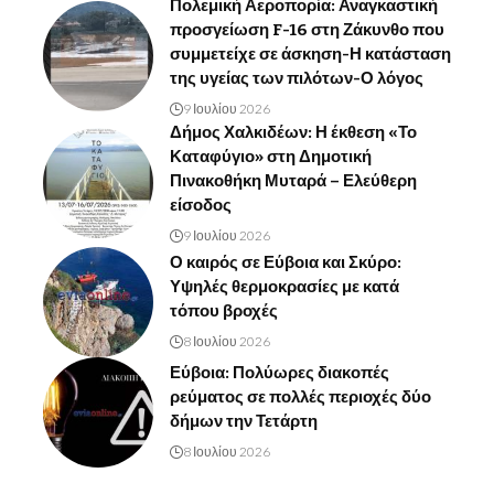
Πολεμική Αεροπορία: Αναγκαστική
προσγείωση F-16 στη Ζάκυνθο που
συμμετείχε σε άσκηση-Η κατάσταση
της υγείας των πιλότων-Ο λόγος
9 Ιουλίου 2026
Δήμος Χαλκιδέων: Η έκθεση «Το
Καταφύγιο» στη Δημοτική
Πινακοθήκη Μυταρά – Ελεύθερη
είσοδος
9 Ιουλίου 2026
Ο καιρός σε Εύβοια και Σκύρο:
Υψηλές θερμοκρασίες με κατά
τόπου βροχές
8 Ιουλίου 2026
Εύβοια: Πολύωρες διακοπές
ρεύματος σε πολλές περιοχές δύο
δήμων την Τετάρτη
8 Ιουλίου 2026