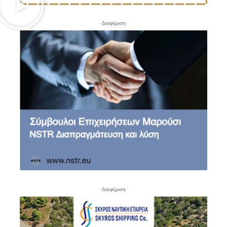
- Διαφήμιση -
- Διαφήμιση -