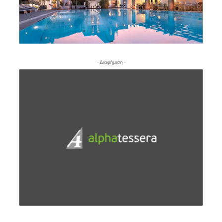
- Διαφήμιση -