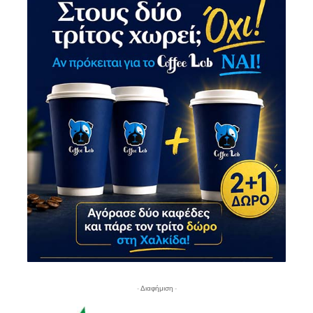
- Διαφήμιση -