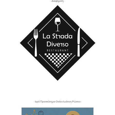
- Διαφήμιση -
- Ιερό Προσκύνημα Οσίου Ιωάννη Ρώσου -