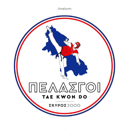
- Διαφήμιση -