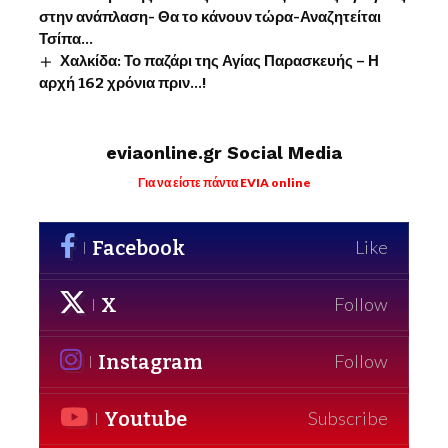
στην ανάπλαση- Θα το κάνουν τώρα-Αναζητείται
Τσίπα…
Χαλκίδα: Το παζάρι της Αγίας Παρασκευής – Η
αρχή 162 χρόνια πριν…!
eviaonline.gr Social Media
Για να είστε πάντα EVIA online
Facebook
Like
X
Follow
Instagram
Follow
Youtube
Subscribe