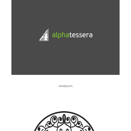
- Διαφήμιση -