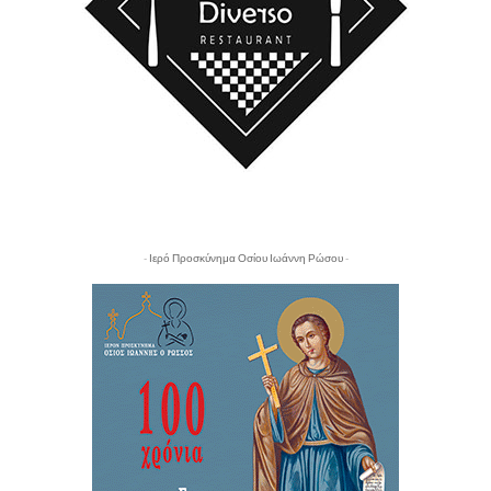
- Ιερό Προσκύνημα Οσίου Ιωάννη Ρώσου -