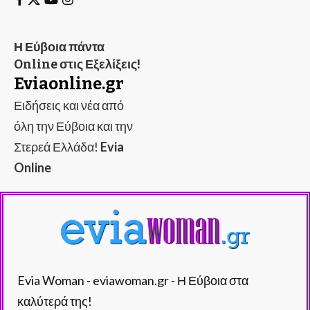
Η Εύβοια πάντα
Online στις Εξελίξεις!
Eviaonline.gr
Ειδήσεις και νέα από
όλη την Εύβοια και την
Στερεά Ελλάδα!
Evia
Online
Evia Woman - eviawoman.gr - Η Εύβοια στα
καλύτερά της!