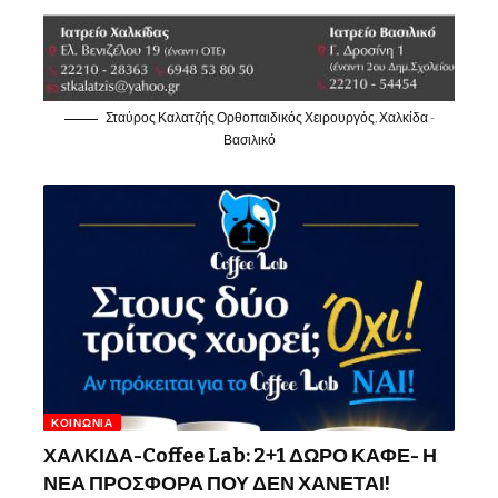
Σταύρος Καλατζής Ορθοπαιδικός Χειρουργός, Χαλκίδα -
Βασιλικό
ΚΟΙΝΩΝΊΑ
ΧΑΛΚΙΔΑ-Coffee Lab: 2+1 ΔΩΡΟ ΚΑΦΕ- Η
ΝΕΑ ΠΡΟΣΦΟΡΑ ΠΟΥ ΔΕΝ ΧΑΝΕΤΑΙ!