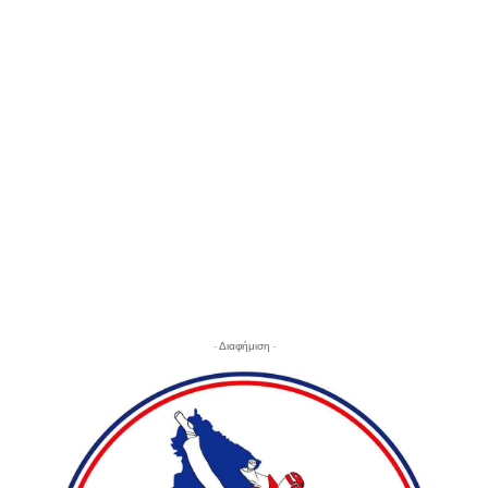
- Διαφήμιση -