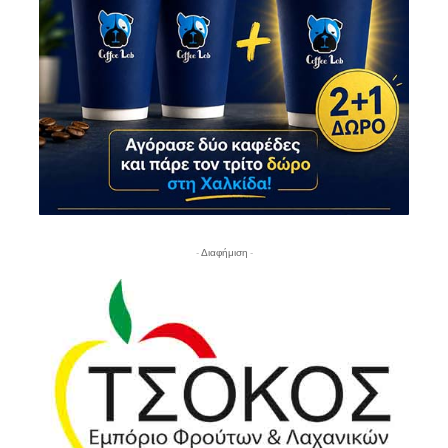
- Διαφήμιση -