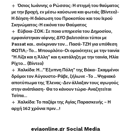
Όσιος Ιωάννης o Ρώσσος: Η στιγμή του θαύματος
με την βροχή, εν μέσω καύσωνα και φωτιάς (Βίντεο)-
Η δέηση-Η διάσωση του Προκοπίου και του Ιερού
Σκηνώματος-Η εικόνα του Θαύματος
Εύβοια-ΣΟΚ: Σε ποια υπηρεσία του Δημοσίου,
εμφανίστηκαν αίφνης ΔΥΟ βαλιτσάτοι τύποι με
Passat και.. ανέκριναν τον… Πασά-ΤΖΗ για υπόθεση
ΦΩΤΙΑ;-Το… Μπουρλότο-Οι ομοιότητες με την ταινία
“Η Λίζα και η Άλλη” και η κατάληξη με την ταινία, Ηλία
Ρίχτο… (Βίντεο)
Χαλκίδα: Η…”Έξυπνη Πόλη” της Βάκα- Σκαμμένοι
δρόμοι τον Αύγουστο-Ράβε, ξήλωνε -Το …Ψηφιακό
αποτύπωμα της Έλενας-Δεν άλλαξαν τους αγωγούς
στην ανάπλαση- Θα το κάνουν τώρα-Αναζητείται
Τσίπα…
Χαλκίδα: Το παζάρι της Αγίας Παρασκευής – Η
αρχή 162 χρόνια πριν…!
eviaonline.gr Social Media