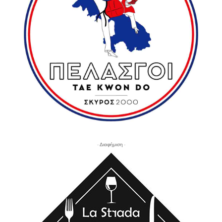
- Διαφήμιση -