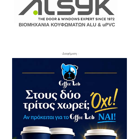
- Διαφήμιση -