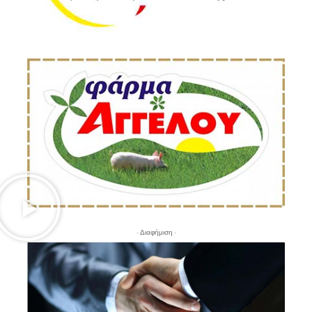
- Διαφήμιση -