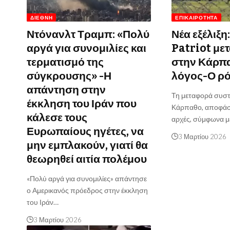
ΔΙΕΘΝΉ
ΕΠΙΚΑΙΡΌΤΗΤΑ
Ντόνανλτ Τραμπ: «Πολύ
Νέα εξέλιξη
αργά για συνομιλίες και
Patriot με
τερματισμό της
στην Κάρπ
σύγκρουσης» -Η
λόγος-Ο ρό
απάντηση στην
Τη μεταφορά συστο
έκκληση του Ιράν που
Κάρπαθο, αποφάσι
κάλεσε τους
αρχές, σύμφωνα 
Ευρωπαίους ηγέτες, να
3 Μαρτίου 2026
μην εμπλακούν, γιατί θα
θεωρηθεί αιτία πολέμου
«Πολύ αργά για συνομιλίες» απάντησε
ο Αμερικανός πρόεδρος στην έκκληση
του Ιράν…
3 Μαρτίου 2026