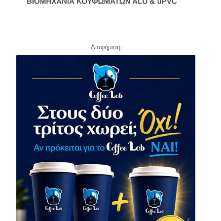
- Διαφήμιση -