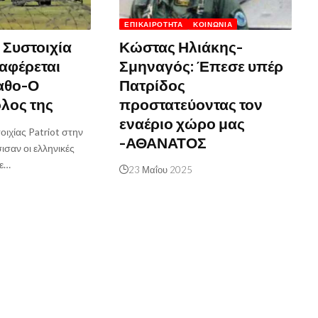
ΕΠΙΚΑΙΡΌΤΗΤΑ
ΚΟΙΝΩΝΊΑ
: Συστοιχία
Κώστας Ηλιάκης-
ταφέρεται
Σμηναγός: Έπεσε υπέρ
αθο-Ο
Πατρίδος
λος της
προστατεύοντας τον
εναέριο χώρο μας
ιχίας Patriot στην
-ΑΘΑΝΑΤΟΣ
σαν οι ελληνικές
με…
23 Μαΐου 2025