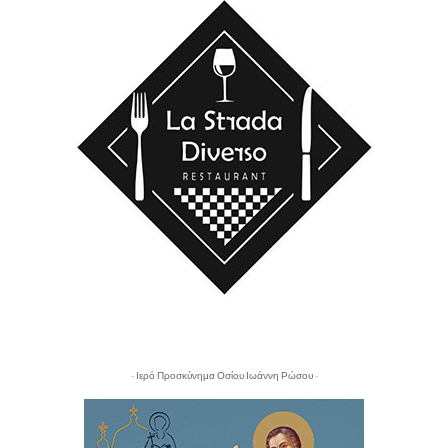
- Ιερό Προσκύνημα Οσίου Ιωάννη Ρώσου -