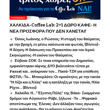
ΚΟΙΝΩΝΊΑ
ΧΑΛΚΙΔΑ-Coffee Lab: 2+1 ΔΩΡΟ ΚΑΦΕ- Η
ΝΕΑ ΠΡΟΣΦΟΡΑ ΠΟΥ ΔΕΝ ΧΑΝΕΤΑΙ!
Όσιος Ιωάννης o Ρώσσος: Η στιγμή του θαύματος
με την βροχή, εν μέσω καύσωνα και φωτιάς (Βίντεο)-
Η δέηση-Η διάσωση του Προκοπίου και του Ιερού
Σκηνώματος-Η εικόνα του Θαύματος
Εύβοια-ΣΟΚ: Σε ποια υπηρεσία του Δημοσίου,
εμφανίστηκαν αίφνης ΔΥΟ βαλιτσάτοι τύποι με
Passat και.. ανέκριναν τον… Πασά-ΤΖΗ για υπόθεση
ΦΩΤΙΑ;-Το… Μπουρλότο-Οι ομοιότητες με την ταινία
“Η Λίζα και η Άλλη” και η κατάληξη με την ταινία, Ηλία
Ρίχτο… (Βίντεο)
Χαλκίδα: Η…”Έξυπνη Πόλη” της Βάκα- Σκαμμένοι
δρόμοι τον Αύγουστο-Ράβε, ξήλωνε -Το …Ψηφιακό
αποτύπωμα της Έλενας-Δεν άλλαξαν τους αγωγούς
στην ανάπλαση- Θα το κάνουν τώρα-Αναζητείται