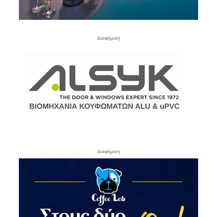
- Διαφήμιση -
- Διαφήμιση -