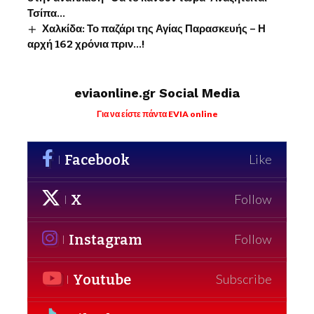
Τσίπα…
Χαλκίδα: Το παζάρι της Αγίας Παρασκευής – Η
αρχή 162 χρόνια πριν…!
eviaonline.gr Social Media
Για να είστε πάντα EVIA online
Facebook
Like
X
Follow
Instagram
Follow
Youtube
Subscribe