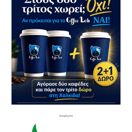
- Διαφήμιση -