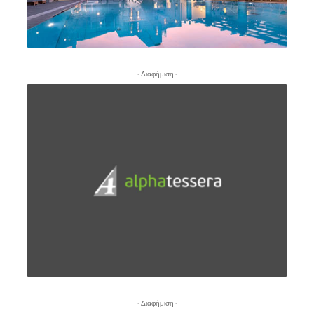
- Διαφήμιση -
- Διαφήμιση -