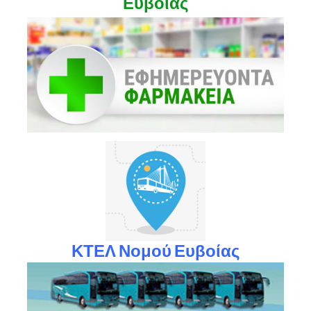
Ευβοίας
ΚΤΕΛ Νομού Ευβοίας