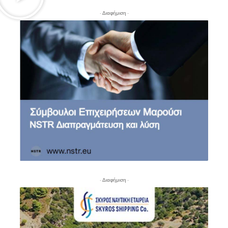
- Διαφήμιση -
- Διαφήμιση -