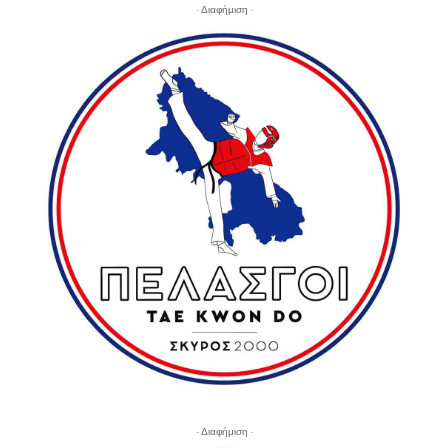
- Διαφήμιση -
- Διαφήμιση -