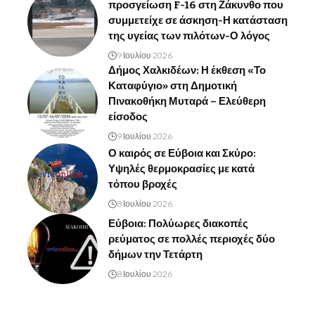
προσγείωση F-16 στη Ζάκυνθο που
συμμετείχε σε άσκηση-Η κατάσταση
της υγείας των πιλότων-Ο λόγος
9 Ιουλίου 2026
Δήμος Χαλκιδέων: Η έκθεση «Το
Καταφύγιο» στη Δημοτική
Πινακοθήκη Μυταρά – Ελεύθερη
είσοδος
9 Ιουλίου 2026
Ο καιρός σε Εύβοια και Σκύρο:
Υψηλές θερμοκρασίες με κατά
τόπου βροχές
8 Ιουλίου 2026
Εύβοια: Πολύωρες διακοπές
ρεύματος σε πολλές περιοχές δύο
δήμων την Τετάρτη
8 Ιουλίου 2026