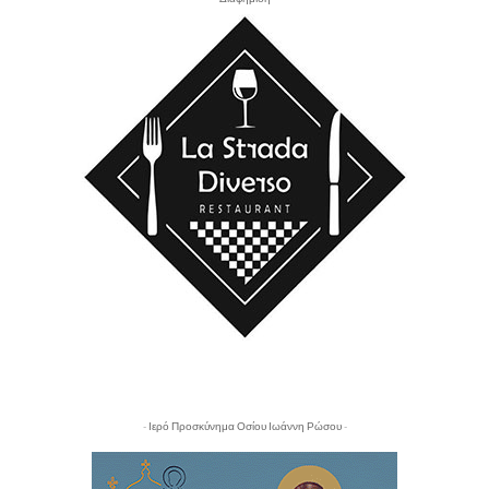
- Ιερό Προσκύνημα Οσίου Ιωάννη Ρώσου -