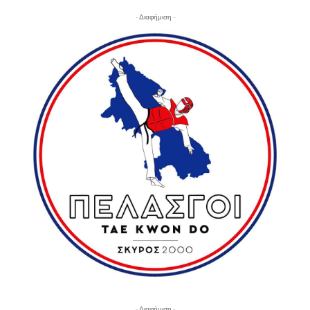
- Διαφήμιση -
- Διαφήμιση -