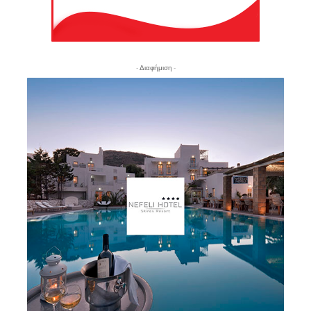
- Διαφήμιση -