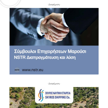
- Διαφήμιση -
- Διαφήμιση -