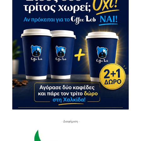
- Διαφήμιση -