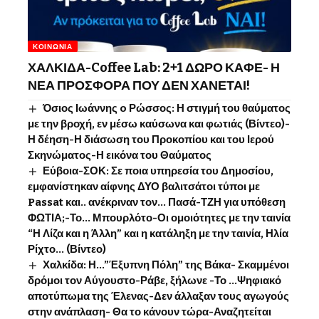
ΚΟΙΝΩΝΊΑ
ΧΑΛΚΙΔΑ-Coffee Lab: 2+1 ΔΩΡΟ ΚΑΦΕ- Η
ΝΕΑ ΠΡΟΣΦΟΡΑ ΠΟΥ ΔΕΝ ΧΑΝΕΤΑΙ!
Όσιος Ιωάννης o Ρώσσος: Η στιγμή του θαύματος
με την βροχή, εν μέσω καύσωνα και φωτιάς (Βίντεο)-
Η δέηση-Η διάσωση του Προκοπίου και του Ιερού
Σκηνώματος-Η εικόνα του Θαύματος
Εύβοια-ΣΟΚ: Σε ποια υπηρεσία του Δημοσίου,
εμφανίστηκαν αίφνης ΔΥΟ βαλιτσάτοι τύποι με
Passat και.. ανέκριναν τον… Πασά-ΤΖΗ για υπόθεση
ΦΩΤΙΑ;-Το… Μπουρλότο-Οι ομοιότητες με την ταινία
“Η Λίζα και η Άλλη” και η κατάληξη με την ταινία, Ηλία
Ρίχτο… (Βίντεο)
Χαλκίδα: Η…”Έξυπνη Πόλη” της Βάκα- Σκαμμένοι
δρόμοι τον Αύγουστο-Ράβε, ξήλωνε -Το …Ψηφιακό
αποτύπωμα της Έλενας-Δεν άλλαξαν τους αγωγούς
στην ανάπλαση- Θα το κάνουν τώρα-Αναζητείται