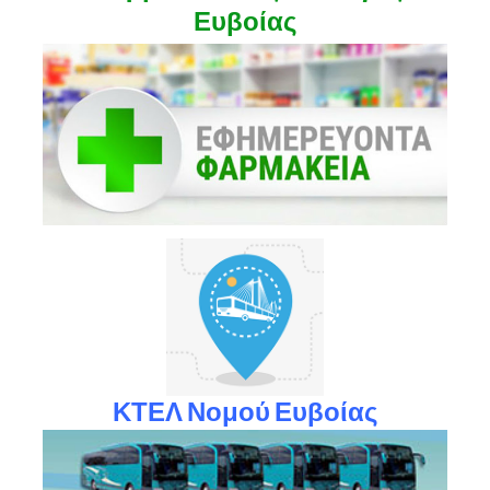
Ευβοίας
ΚΤΕΛ Νομού Ευβοίας