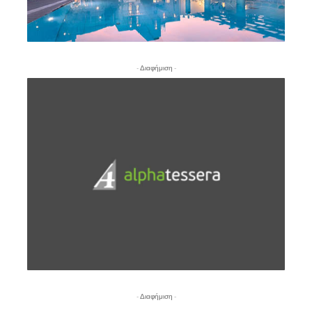
- Διαφήμιση -
- Διαφήμιση -