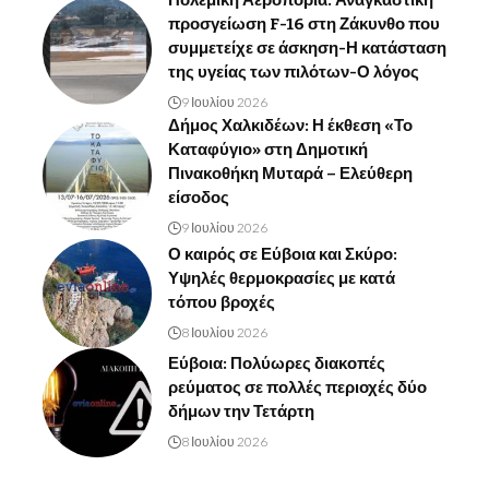
προσγείωση F-16 στη Ζάκυνθο που
συμμετείχε σε άσκηση-Η κατάσταση
της υγείας των πιλότων-Ο λόγος
9 Ιουλίου 2026
Δήμος Χαλκιδέων: Η έκθεση «Το
Καταφύγιο» στη Δημοτική
Πινακοθήκη Μυταρά – Ελεύθερη
είσοδος
9 Ιουλίου 2026
Ο καιρός σε Εύβοια και Σκύρο:
Υψηλές θερμοκρασίες με κατά
τόπου βροχές
8 Ιουλίου 2026
Εύβοια: Πολύωρες διακοπές
ρεύματος σε πολλές περιοχές δύο
δήμων την Τετάρτη
8 Ιουλίου 2026