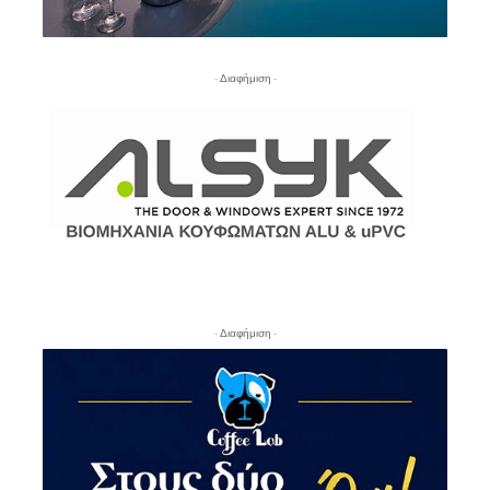
- Διαφήμιση -
- Διαφήμιση -